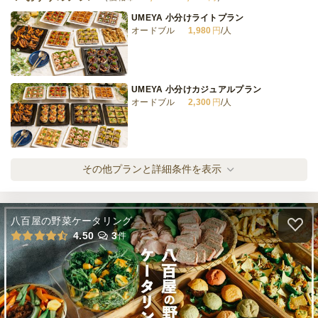
UMEYA 小分けライトプラン
オードブル
1,980
円
/人
<香るモダンエスニック>ハラルフレンドリ
ープラン
オードブル
1,800
円
/人
UMEYA 小分けカジュアルプラン
オードブル
2,300
円
/人
全てのプランを見る（8件）
オードブル
1日前15時
締切
UMEYA 小分けスタンダードプラン
その他プランと詳細条件を表示
23,000
最低ご注文金額
円
オードブル
2,980
円
/人
八百屋の野菜ケータリング
UMEYA 小分けスペシャルプラン
4.50
3
件
オードブル
3,200
円
/人
UMEYA 小分けプレミアプラン