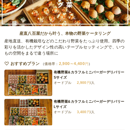
オードブル
3,600
円
/人
全てのプランを見る（5件）
産直八百屋だから叶う、本物の野菜ケータリング
オードブル
産地直送、有機栽培などのこだわり野菜をたっぷり使用。四季の
2日前18時
締切
彩りを活かしたデザイン性の高いテーブルセッティングで、いつ
23,000
最低ご注文金額
円
もの空間をまるで違う場所に
おすすめプラン
2,900～4,400
価格帯：
円
有機野菜&カラフルミニバーガーデリバリー
Sサイズ
オードブル
2,900
円
/人
有機野菜&カラフルミニバーガーデリバリー
Lサイズ
オードブル
3,400
円
/人