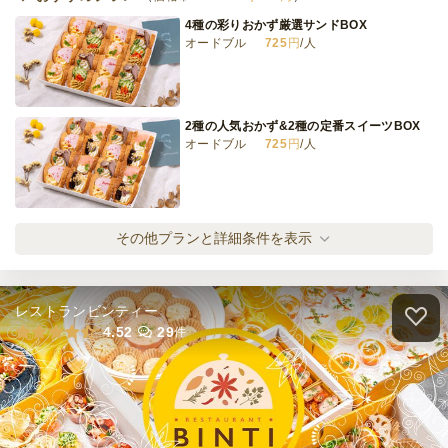
4種の彩りおかず厳選サンドBOX
オードブル
725
円
/人
2種の人気おかず&2種の定番スイーツBOX
オードブル
725
円
/人
贅沢リコッタスイーツプレミアムBOX
その他プランと詳細条件を表示
オードブル
930
円
/人
レストランビンティー
極上リコッタクリームのリッチデザート
4.52
29
件
BOX
オードブル
750
円
/人
大人の贅沢スイーツ4種BOX