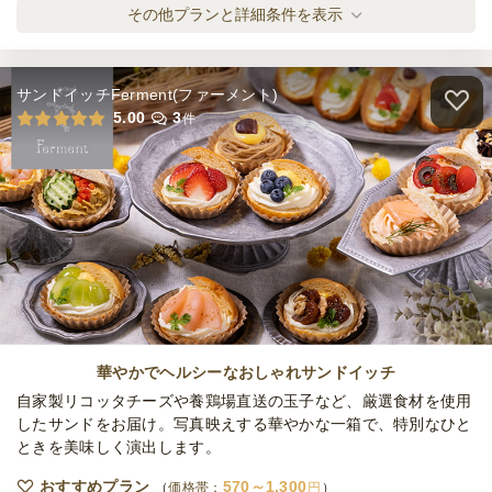
締切
Mashalシェフズコース
その他プランと詳細条件を表示
20,000
最低ご注文金額
円
オードブル
3,500
円
/人
ケータリング
2日前14時
締切
サンドイッチFerment(ファーメント)
150,000
最低ご注文金額
円
Mashalスペシャリテコース
5.00
3
件
オードブル
5,000
円
/人
全てのプランを見る（4件）
オードブル
3日前12時
締切
※定休日を除く営業日換算
日・土・祝
定休日
23,000
最低ご注文金額
円
華やかでヘルシーなおしゃれサンドイッチ
自家製リコッタチーズや養鶏場直送の玉子など、厳選食材を使用
したサンドをお届け。写真映えする華やかな一箱で、特別なひと
ときを美味しく演出します。
おすすめプラン
570～1,300
価格帯：
円