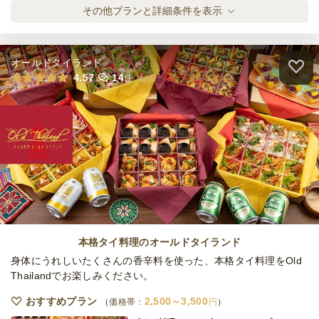
3日前12時
締切
ホット容器で楽しむ！ピザパーティプラン
その他プランと詳細条件を表示
※定休日を除く営業日換算
オードブル
1,880
円
/人
日
定休日
23,000
最低ご注文金額
円
オールドタイランド
ケータリング
全てのプランを見る（3件）
4.57
14
件
5日前18時
締切
※定休日を除く営業日換算
オードブル
日
定休日
2日前12時
締切
100,000
最低ご注文金額
円
※定休日及び店舗休日を除く営業日換算
火
定休日
23,000
最低ご注文金額
円
本格タイ料理のオールドタイランド
身体にうれしいたくさんの香辛料を使った、本格タイ料理をOld
Thailandでお楽しみください。
おすすめプラン
2,500～3,500
価格帯：
円