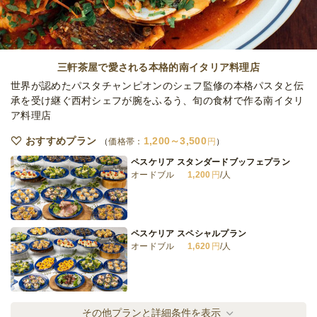
三軒茶屋で愛される本格的南イタリア料理店
世界が認めたパスタチャンピオンのシェフ監修の本格パスタと伝
承を受け継ぐ西村シェフが腕をふるう、旬の食材で作る南イタリ
ア料理店
おすすめプラン
1,200～3,500
価格帯：
円
ペスケリア スタンダードブッフェプラン
オードブル
1,200
円
/人
ペスケリア スペシャルプラン
オードブル
1,620
円
/人
ペスケリア スーペリアプラン
その他プランと詳細条件を表示