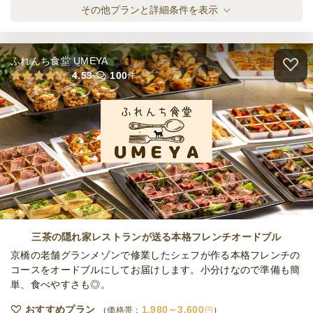
締切
<香るモダンエスニック>炭火焼（タンドー
その他プランと詳細条件を表示
日
定休日
ル）プラン
オードブル
2,400
円
/人
23,000
最低ご注文金額
円
ふれんち食堂 UMEYA
<香るモダンエスニック>熱々！温製蒸し餃
4.53
100
件
子プラン
オードブル
2,800
円
/人
<香るモダンエスニック>コク旨！温製チキ
ンマサラプラン
オードブル
3,000
円
/人
<香るモダンエスニック>ビンティ特製！温
製ビリヤニプラン
三茶の隠れ家レストランが送る本格フレンチオードブル
オードブル
3,300
円
/人
京橋の老舗グランメゾンで修業したシェフが作る本格フレンチの
コースをオードブルにしてお届けします。小分けなので準備も簡
単、食べやすさも◎。
<香るモダンエスニック>ベジタリアンプラ
ン
おすすめプラン
1,980～3,600
価格帯：
円
オードブル
1,800
円
/人