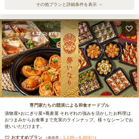
サワー2本セット(レモン・グレープフルー
その他プランと詳細条件を表示
ツ)
オードブル
540
円
/人
夢いなり
クラフトビール2本セット
4.32
87
件
オードブル
1,500
円
/人
ノンアルコール2本セット(ビール・カシスオ
レンジ)
オードブル
500
円
/人
炭酸飲料2本セット
オードブル
500
円
/人
専門家たちの競演による和食オードブル
漬物屋×おにぎり屋×蕎麦屋 それぞれの強みを活かしたお料理は
おつまみからお食事まで充実のラインナップ。様々なシーンでお
使いいただけます。
ソフトドリンク2本セット
オードブル
500
円
/人
おすすめプラン
1,100～6,000
価格帯：
円