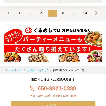
ックスプラン
オードブル
3,500
円
/人
1
…
4
5
6
…
14
全てのプランを見る（3件）
オードブル
3日前18時
締切
日・月・火・祝
定休日
23,000
最低ご注文金額
円
ケータリング
店舗ランキング
神奈川のランキング一覧
電話でご注文・ご相談承ります
050-3821-0330
平日：11時～20時、土日祝：11時～20時
ログイン