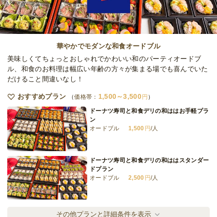
驚きの温製2品！COSHIRAEスーペリアブッ
フェ
華やかでモダンな和食オードブル
オードブル
5,000
円
/人
美味しくてちょっとおしゃれでかわいい和のパーティオードブ
ル、和食のお料理は幅広い年齢の方々が集まる場でも喜んでいた
だけること間違いなし！
全てのプランを見る（6件）
おすすめプラン
1,500～3,500
オードブル
価格帯：
円
2日前12時
締切
ドーナツ寿司と和食デリの和ははお手軽プラ
※定休日を除く営業日換算
ン
日
定休日
オードブル
1,500
円
/人
23,000
最低ご注文金額
円
ドーナツ寿司と和食デリの和ははスタンダー
ドプラン
オードブル
2,500
円
/人
2種のドーナツ寿司と和食デリの和ははデラ
その他プランと詳細条件を表示