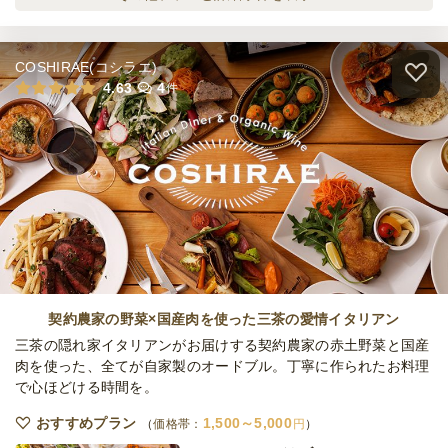
オードブル
2,160
円
/人
COSHIRAE(コシラエ)
ペスケリア ラグジュアリープラン
4.63
4
件
オードブル
2,700
円
/人
ペスケリア ゴールデンプラン
オードブル
3,500
円
/人
全てのプランを見る（5件）
契約農家の野菜×国産肉を使った三茶の愛情イタリアン
オードブル
三茶の隠れ家イタリアンがお届けする契約農家の赤土野菜と国産
3日前12時
締切
肉を使った、全てが自家製のオードブル。丁寧に作られたお料理
※定休日を除く営業日換算
火
で心ほどける時間を。
定休日
23,000
最低ご注文金額
円
おすすめプラン
1,500～5,000
価格帯：
円