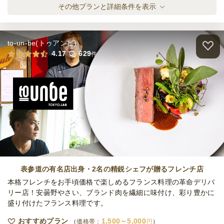
modernchinesecatering-ライト-
その他プランと詳細条件を表示
ケータリング
2,000
円
/人
to-un-be(トゥアンビ)
modernchinesecatering-スタンダード-
4.17
629
件
ケータリング
3,000
円
/人
modernchinesecatering-ラグジュアリー
ケータリング
5,000
円
/人
全てのプランを見る（5件）
表参道の有名店出身・2名の精鋭シェフが贈るフレンチ店
オードブル
本格フレンチをお手頃価格で楽しめるフランス料理の革命デリバ
2日前12時
締切
リー店！安曇野やさい、ブランド肉を繊細に味付け、彩り豊かに
※定休日を除く営業日換算
日・祝
盛り付けたフランス料理です。
定休日
20,000
最低ご注文金額
円
おすすめプラン
1,500～5,000
価格帯：
円