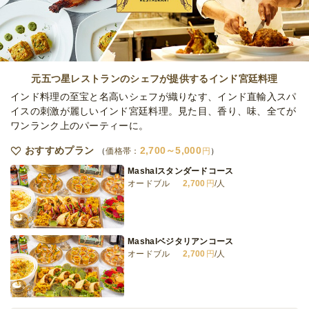
オードブル
4,000
円
/人
2人のシェフのスタンダード 個食コースnew
オードブル
2,500
円
/人
元五つ星レストランのシェフが提供するインド宮廷料理
インド料理の至宝と名高いシェフが織りなす、インド直輸入スパ
イスの刺激が麗しいインド宮廷料理。見た目、香り、味、全てが
ワンランク上のパーティーに。
2人のシェフのラグジュアリー 個食コース
new
おすすめプラン
2,700～5,000
価格帯：
円
オードブル
4,000
円
/人
Mashalスタンダードコース
オードブル
2,700
円
/人
2人のシェフの ゴールデン個食コース
オードブル
5,000
円
/人
Mashalベジタリアンコース
オードブル
2,700
円
/人
全てのプランを見る（21件）
オードブル
2日前14時