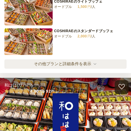
COSHIRAEのライトブッフェ
オードブル
1,500
円
/人
COSHIRAEのスタンダードブッフェ
オードブル
2,000
円
/人
COSHIRAEのスペシャルブッフェ
その他プランと詳細条件を表示
オードブル
2,500
円
/人
和はは(ワハハ)
COSHIRAEのデラックスブッフェ
4.60
92
件
オードブル
3,000
円
/人
温製も楽しむ！COSHIRAEプレミアムブッ
フェ
オードブル
4,000
円
/人