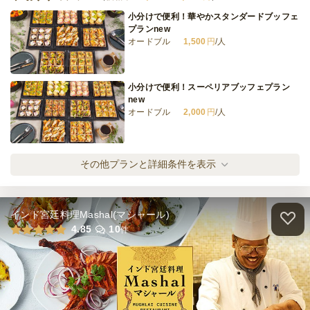
ケータリング
小分けで便利！華やかスタンダードブッフェ
2日前12時
締切
プランnew
※定休日を除く営業日換算
オードブル
1,500
円
/人
日・祝
定休日
66,000
最低ご注文金額
円
小分けで便利！スーペリアブッフェプラン
new
オードブル
2,000
円
/人
小分けで便利！豪華なラグジュアリーブッフ
その他プランと詳細条件を表示
ェプランnew
オードブル
3,000
円
/人
インド宮廷料理Mashal(マシャール)
小分けで便利！プラチナブッフェプラン
4.85
10
件
オードブル
2,500
円
/人
小分けで便利！黒毛和牛のゴールデンプラン