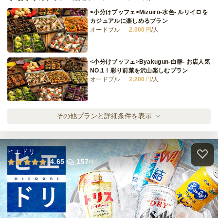
<小分けブッフェ>Mizuiro‐水色‐ ルリイロを
カジュアルに楽しめるプラン
オードブル
2,000
円
/人
有機野菜&お魚の本格和食ケータリングL
ケータリング
4,400
円
/人
<小分けブッフェ>Byakugun‐白群‐ お店人気
NO,1！彩り前菜を沢山楽しむプラン
オードブル
2,200
円
/人
全てのプランを見る（8件）
オードブル
5日前14時
締切
<小分けブッフェ>Gunjo‐群青‐ 《お店イチオ
その他プランと詳細条件を表示
23,000
最低ご注文金額
円
シ》ルリイロを最適に楽しめるプラン
オードブル
2,500
円
/人
ケータリング
7日前12時
締切
ヒエドリ
100,000
最低ご注文金額
円
<小分けブッフェ>Ruriiro‐瑠璃色‐ 《1番人
4.65
157
件
気》小分けも嬉しい！ルリイロ豪華プラン
オードブル
3,300
円
/人
<小分けブッフェ>Rurikon‐瑠璃紺‐ 贅沢に…