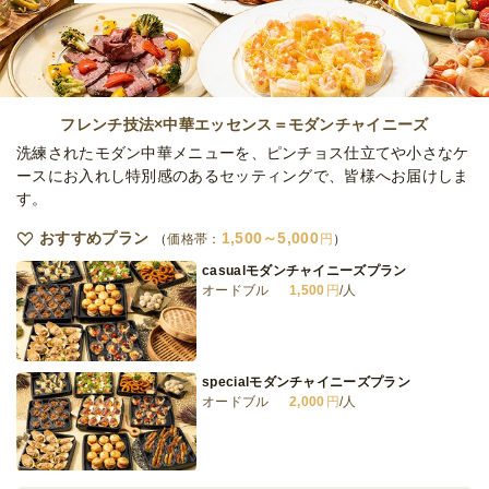
フレンチ技法×中華エッセンス＝モダンチャイニーズ
洗練されたモダン中華メニューを、ピンチョス仕立てや小さなケ
ースにお入れし特別感のあるセッティングで、皆様へお届けしま
す。
おすすめプラン
1,500～5,000
価格帯：
円
casualモダンチャイニーズプラン
オードブル
1,500
円
/人
specialモダンチャイニーズプラン
オードブル
2,000
円
/人