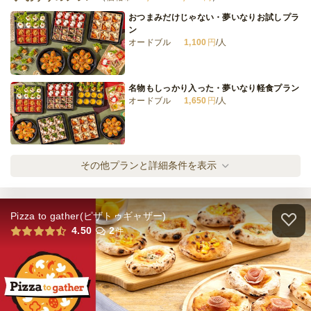
おつまみだけじゃない・夢いなりお試しプラ
ン
オードブル
1,100
円
/人
ビール20本セット
オードブル
7,400
円
/人
名物もしっかり入った・夢いなり軽食プラン
オードブル
1,650
円
/人
全てのプランを見る（16件）
オードブル
3日前19時
締切
天婦羅に蕎麦までご用意・夢いなり味わいプ
その他プランと詳細条件を表示
23,000
最低ご注文金額
円
ラン
オードブル
2,200
円
/人
Pizza to gather(ピザトゥギャザー)
和食コースに3種のいなり・夢いなり満足プ
4.50
2
件
ラン
オードブル
2,750
円
/人
車エビの天ぷら付き・豪華夢いなり堪能プラ