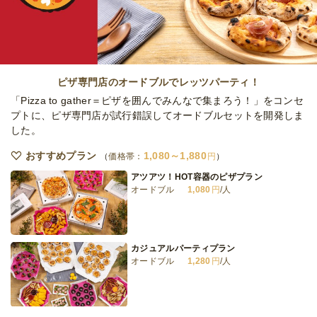
ン
オードブル
3,300
円
/人
夢いなりケータリングプラン・梅
ケータリング
2,500
円
/人
ピザ専門店のオードブルでレッツパーティ！
「Pizza to gather＝ピザを囲んでみんなで集まろう！」をコンセ
プトに、ピザ専門店が試行錯誤してオードブルセットを開発しま
した。
夢いなりケータリングプラン・竹
ケータリング
3,500
円
/人
おすすめプラン
1,080～1,880
価格帯：
円
アツアツ！HOT容器のピザプラン
オードブル
1,080
円
/人
夢いなりケータリングプラン・松
ケータリング
5,000
円
/人
カジュアルパーティプラン
オードブル
1,280
円
/人
全てのプランを見る（9件）
オードブル