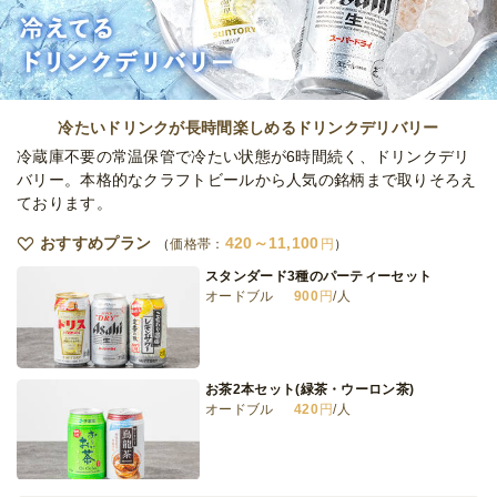
ルリイロを細部まで楽しめるプラン
オードブル
4,000
円
/人
全てのプランを見る（5件）
冷たいドリンクが長時間楽しめるドリンクデリバリー
オードブル
冷蔵庫不要の常温保管で冷たい状態が6時間続く、ドリンクデリ
3日前18時
締切
バリー。本格的なクラフトビールから人気の銘柄まで取りそろえ
日・土・祝
定休日
ております。
23,000
最低ご注文金額
円
おすすめプラン
420～11,100
価格帯：
円
スタンダード3種のパーティーセット
オードブル
900
円
/人
お茶2本セット(緑茶・ウーロン茶)
オードブル
420
円
/人