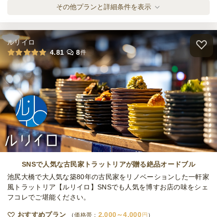
有機野菜&お魚の本格和食デリバリーSサイ
その他プランと詳細条件を表示
ズ
オードブル
3,400
円
/人
ルリイロ
有機野菜&お魚の本格和食デリバリーLサイ
4.81
8
件
ズ
オードブル
3,900
円
/人
有機野菜&カラフルミニバーガーケータリン
グS
ケータリング
3,250
円
/人
有機野菜&カラフルミニバーガーケータリン
グL
SNSで人気な古民家トラットリアが贈る絶品オードブル
ケータリング
3,700
円
/人
池尻大橋で大人気な築80年の古民家をリノベーションした一軒家
風トラットリア【ルリイロ】SNSでも人気を博すお店の味をシェ
フコレでご堪能ください。
有機野菜&お魚の本格和食ケータリングS
ケータリング
3,700
円
/人
おすすめプラン
2,000～4,000
価格帯：
円