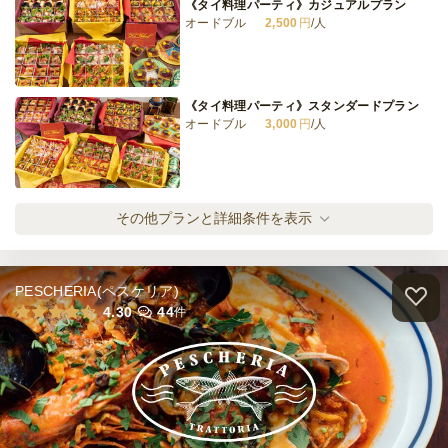
《タイ料理パーティ》カジュアルプラン
オードブル
2,500
円
/人
《タイ料理パーティ》スタンダードプラン
オードブル
3,000
円
/人
《タイ料理パーティ》ボリューム満点！プレ
その他プランと詳細条件を表示
ミアムプラン
オードブル
3,500
円
/人
PESCHERIA(ペスケリア)
全てのプランを見る（3件）
4.30
44
件
オードブル
2日前12時
締切
※定休日を除く営業日換算
土
定休日
23,000
最低ご注文金額
円