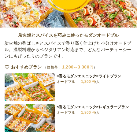
オードブル
800
円
/人
ファーメント彩りバラエティサンドBOX
オードブル
1,290
円
/人
炭火焼とスパイスを巧みに使ったモダンオードブル
炭火焼の香ばしさとスパイスで香り高く仕上げた小分けオードブ
ル。温製料理からベジタリアン対応まで、どんなパーティーシー
ンにもぴったりのプランです。
ごちそう肉&魚のWメインおかずサンドBOX
オードブル
700
円
/人
おすすめプラン
1,200～3,300
価格帯：
円
<香るモダンエスニック>ライトプラン
オードブル
1,200
円
/人
ファーメント定番おかず2種サンドBOX
オードブル
570
円
/人
<香るモダンエスニック>レギュラープラン
オードブル
1,800
円
/人
全てのプランを見る（12件）
オードブル
2日前12時