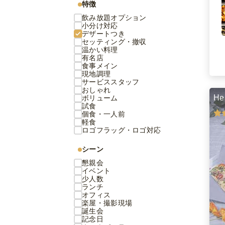
特徴
飲み放題オプション
小分け対応
デザートつき
セッティング・撤収
温かい料理
有名店
食事メイン
現地調理
サービススタッフ
おしゃれ
He
ボリューム
試食
個食・一人前
軽食
ロゴフラッグ・ロゴ対応
シーン
懇親会
イベント
少人数
ランチ
オフィス
楽屋・撮影現場
誕生会
記念日