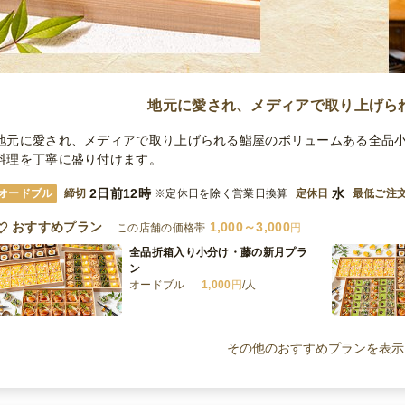
地元に愛され、メディアで取り上げら
地元に愛され、メディアで取り上げられる鮨屋のボリュームある全品
料理を丁寧に盛り付けます。
2日前12時
水
オードブル
締切
※定休日を除く営業日換算
定休日
最低ご注
おすすめプラン
1,000～3,000
この店舗の価格帯
円
全品折箱入り小分け・藤の新月プラ
ン
オードブル
1,000
円
/人
全品小分け・藤の上弦プラン
オードブル
2,000
円
/人
その他のおすすめプランを表示