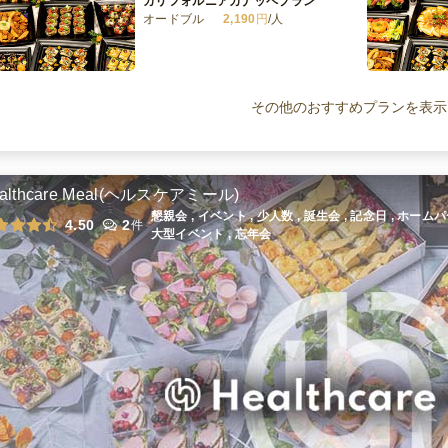
カリフォルニアカナッペプラン
オードブル
2,190
円
/人
ペスコベジタリアン・カジュアルな
カリフォルニアプラン
その他のおすすめプランを表示
オードブル
2,840
円
/人
ベジタリアン・カリフォルニアカナ
ッペプラン
althcare Meal(ヘルスケアミール)
オードブル
2,190
円
/人
懇親会 , イベント , 少人数 , 誕生会 , 記念日 , ホー
4.50
2
件
大型イベント , 忘年会
カジュアルカリフォルニアプラン
オードブル
2,840
円
/人
全てのプランを見る（10