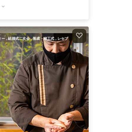
小分け創作イタリアンプラン
「climax」
オードブル
3,500
円
/人
ィー , 結婚式二次会 , 落成・竣工式 , レセプ
）