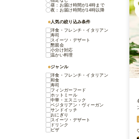
指定なし
昼：お届け時間が14時まで
夜：お届け時間が14時以降
人気の絞り込み条件
洋食・フレンチ・イタリアン
寿司
スイーツ・デザート
懇親会
小分け対応
温かい料理
ジャンル
洋食・フレンチ・イタリアン
和食
寿司
フィンガーフード
ホットミール
中華・エスニック
ベジタリアン・ヴィーガン
サンドイッチ
おにぎり
スイーツ・デザート
ドリンク
ピザ