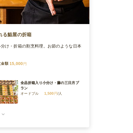
れる鮨屋の折箱
小分け・折箱の割烹料理。お節のような日本
15,000
文金額
円
全品折箱入り小分け・藤の三日月プ
ラン
オードブル
1,500
円
/人
全品小分け・藤の十三夜プラン
オードブル
2,500
円
/人