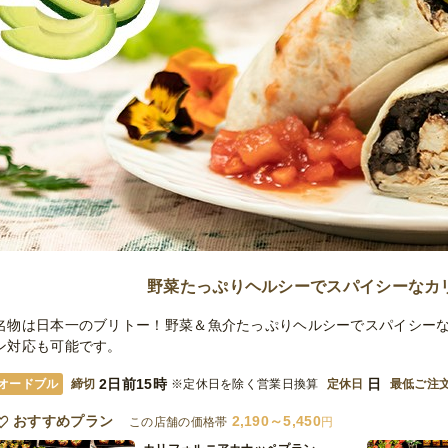
野菜たっぷりヘルシーでスパイシーなカ
名物は日本一のブリトー！野菜＆魚介たっぷりヘルシーでスパイシーな
ン対応も可能です。
2日前15時
日
オードブル
締切
※定休日を除く営業日換算
定休日
最低ご注
おすすめプラン
2,190～5,450
この店舗の価格帯
円