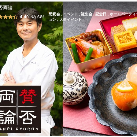
全品小分け・藤の満月プラン
オードブル
3,000
円
/人
否両論
懇親会 , イベント , 誕生会 , 記念日 , ホームパーテ
4.40
68
件
ョン , 大型イベント
全てのプランを見る（5件