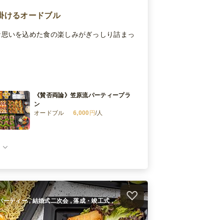
掛けるオードブル
な思いを込めた食の楽しみがぎっしり詰まっ
《賛否両論》笠原流パーティープラ
ン
オードブル
6,000
円
/人
）
ームパーティー , 結婚式二次会 , 落成・竣工式 ,