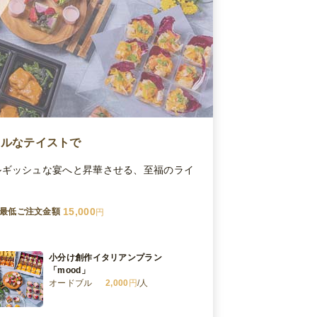
アルなテイストで
ルギッシュな宴へと昇華させる、至福のライ
15,000
最低ご注文金額
円
小分け創作イタリアンプラン
「mood」
オードブル
2,000
円
/人