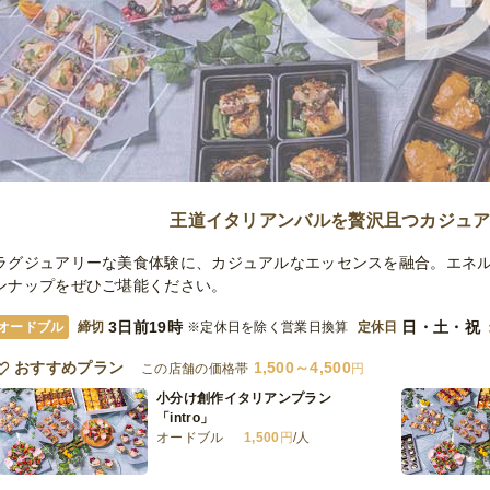
王道イタリアンバルを贅沢且つカジュ
ラグジュアリーな美食体験に、カジュアルなエッセンスを融合。エネ
ンナップをぜひご堪能ください。
3日前19時
日・土・祝
オードブル
締切
※定休日を除く営業日換算
定休日
おすすめプラン
1,500～4,500
この店舗の価格帯
円
小分け創作イタリアンプラン
「intro」
オードブル
1,500
円
/人