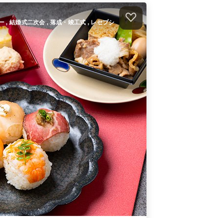
ィー , 結婚式二次会 , 落成・竣工式 , レセプシ
）