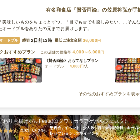
有名和食店「賛否両論」の笠原将弘が手
「美味しいものをちょっとずつ」「目でも舌でも楽しみたい」…そん
たオードブルをあなたの元までお届けします。
2日前13時
36,000
オードブル
締切
最低ご注文金額
円
おすすめプラン
4,000～6,000
この店舗の価格帯
円
《賛否両論》おもてなしプラン
オードブル
4,000
円
/人
全てのプランを見る（2件
その他のおすすめプランを表示
だわり唐揚げバルFesta(コダワリカラアゲバルフェスタ)
懇親会 , イベント , 少人数 , 誕生会 , 記念日 , ホ
4.31
21
件
レセプション , 大型イベント