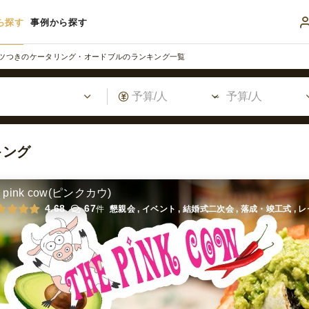
ら探す
事例から探す
ツつきのケータリング・オードブルのランキング一覧
キング
e pink cow(ピンクカウ)
4.68
67
件
懇親会 , イベント , 結婚式二次会 , 落成・竣工式 ,