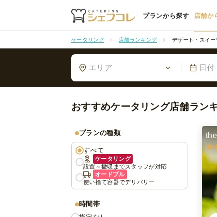
プランから探す
店舗か
ケータリング
店舗ランキング
デザート・スイー
エリア
日付
おすすめケータリング店舗ラン
プランの種類
th
すべて
ケータリング
設置～撤収までスタッフが対応
オードブル
使い捨て容器でデリバリー
時間帯