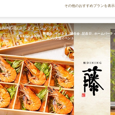
小分け創作イタリアンプラン
「glow」
その他のおすすめプランを表示
オードブル
2,500
円
/人
小分け創作イタリアンプラン
「finale」
DINING藤(スシダイニングフジ)
オードブル
4,500
円
/人
懇親会 , イベント , 誕生会 , 記念日 , ホームパーテ
4.63
100
件
ション , 大型イベント
全てのプランを見る（5件