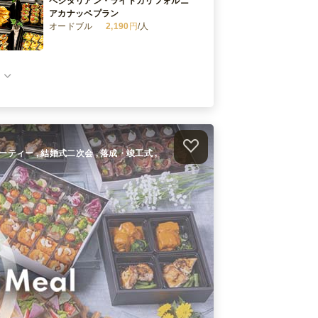
ベジタリアン・ライトカリフォルニ
アカナッペプラン
オードブル
2,190
円
/人
グランドカリフォルニアプラン
オードブル
3,800
円
/人
ライトカリフォルニアプラン
オードブル
2,190
円
/人
ムパーティー , 結婚式二次会 , 落成・竣工式 ,
ペスコベジタリアン・グランドカリ
フォルニアプラン
オードブル
3,800
円
/人
件）