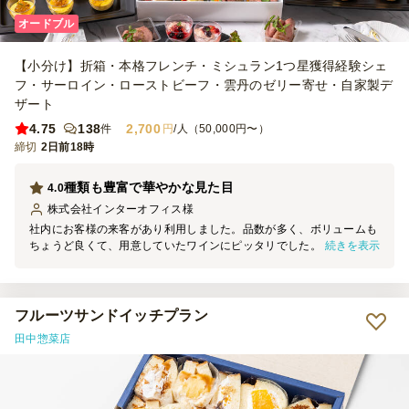
オードブル
【小分け】折箱・本格フレンチ・ミシュラン1つ星獲得経験シェ
フ・サーロイン・ローストビーフ・雲丹のゼリー寄せ・自家製デ
ザート
4.75
138
2,700
件
円
/人（50,000円〜）
締切
2日前18時
種類も豊富で華やかな見た目
4.0
株式会社インターオフィス
様
社内にお客様の来客があり利用しました。品数が多く、ボリュームも
続きを表示
ちょうど良くて、用意していたワインにピッタリでした。また、見た
目も華やかで、ご来社いただいたお客様にも大変喜ばれました。おか
げさまで会が盛り上がりました。
フルーツサンドイッチプラン
田中惣菜店