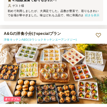
品数豊富で彩りもきれい！
4.5
ゲスト
様
初めて利用しましたが、大満足でした。品数が豊富で、彩りもきれい
続きを表示
で会場が華やぎました。味はどれも上品で、特に和風のお惣菜やお肉
料理が好評でした。参加者からも「美味しい」「この価格でこの内容
はすごい」と幹事として嬉しかったです。配送もスムーズで、次回の
懇親会でも利用したいと思います。
A&Gの洋食小分けspecialプラン
洋食キッチンA&G(ヨウショクキッチンエーアンドジー)
オードブル