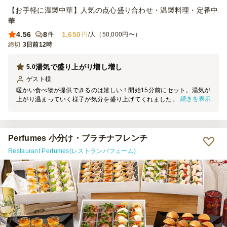
【お手軽に温製中華】人気の点心盛り合わせ・温製料理・定番中
華
4.56
8
1,650
件
円
/人（50,000円〜）
締切
3日前12時
湯気で盛り上がり増し増し
5.0
ゲスト
様
暖かい食べ物が提供できるのは嬉しい！開始15分前にセット。湯気が
続きを表示
上がり温まっていく様子が気分を盛り上げてくれました。シュウマイ
は大きく食べ応えがありました。春巻きが一口サイズにカットされて
いたので食べやすかったです。ほどよくお腹にたまるので、夕方のパ
ーティーにピッタリでした。
Perfumes 小分け・プラチナフレンチ
Restaurant Perfumes(レストランパフューム)