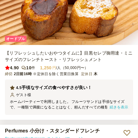
オードブル
【リフレッシュしたいおやつタイムに】目黒セレブ御用達・ミニ
サイズのフレンチトースト・リフレッシュメント
4.90
10
1,250
件
円
/人（50,000円〜）
締切
2日前16時
※定休日を除く営業日換算
定休日
木
手頃なサイズの食べやすさが良い！
4.5
ゲスト
様
ホームパーティーで利用しました。 フルーツサンドは手頃なサイズ
続きを表示
で、一種類で満腹になることはなく、頼んだすべての種類を美味しく
食べることができました！生クリームも甘すぎずお腹にも優しい感じ
がしました！フレンチトーストも数種類ありどれも柔らかく美味しか
ったです。箱に貼り紙がありどの味がどこの列かわかるようになって
いたので、子供達も食べやすそうでした。
Perfumes 小分け・スタンダードフレンチ