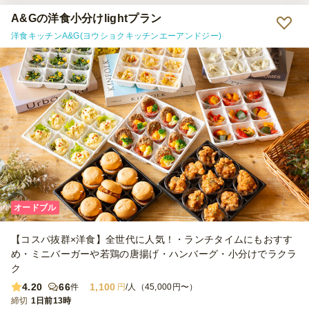
次の2点です。 ① ローストビーフちらしは、ご飯とローストビーフの
間にしば漬けが入っていました。参加者の間では少し好みが分かれた
A&Gの洋食小分けlightプラン
ようで、当日はあまり召し上がる方がいませんでした。 ② 3種きのこ
洋食キッチンA&G(ヨウショクキッチンエーアンドジー)
とブロッコリーのマリネは、少し味付けが濃く感じました。お酒と一
緒であればちょうど良いのかもしれませんが、ノンアルの方も一定数
いたため、そのままいただくにはやや塩味が強めでした。 【サービ
ス】 指定時間より少し早めに届けてくださったため、料理を並べる
時間に余裕ができ、とても助かりました。 一方で、配達場所につい
ては少し気になった点がありました。今回の住所は何十年も前から存
在し、Googleマップなどでも問題なく表示される場所ですが、注文
後のメールで「住所が不明瞭」との連絡がありました。当日も配達業
者さんのナビでは表示されなかったようで、お手数をおかけしてしま
いました。 また、注文最低金額が25,000円からだったため、人数分
の料理は足りていても、最低金額に合わせるためにオプションを追加
して調整する必要があり、その点は少し手間に感じました。以前、都
内で利用した際にはもう少し低い最低注文金額の店舗もあったため、
配送エリアによる違いなのだと思いますが、もう少し利用しやすい金
オードブル
額設定になると、さらに注文しやすくなると感じました。 【雰囲
気】 一品ずつ小分けになっているため取り分けが不要で、好きなも
【コスパ抜群×洋食】全世代に人気！・ランチタイムにもおすす
のを気軽に選べるのがとても良かったです。テーブルに並べるだけで
彩りが良く、見た目も華やかになり、ホームパーティの雰囲気を一気
め・ミニバーガーや若鶏の唐揚げ・ハンバーグ・小分けでラクラ
に盛り上げてくれました。海外からの友人にも「きれい」「食べやす
ク
い」と好評で、おもてなしにもぴったりだと感じました。 【コス
4.20
66
1,100
件
円
/人（45,000円〜）
パ】 一人当たりの金額を考えると、とてもコストパフォーマンスが
締切
高いと思います。料理の種類が多く、見た目の華やかさもあり、準備
1日前13時