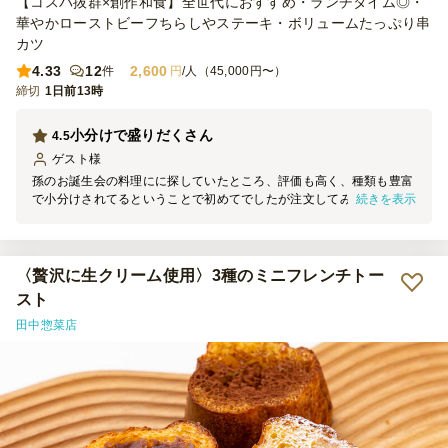
【コスパ抜群×創作和食】全世代におすすめ・ランチタイム◎・
華やかローストビーフちらしやステーキ・ボリュームたっぷり串
カツ
4.33
12
2,600
件
円
/人（45,000円〜）
締切
1日前13時
小分けで盛りだくさん
4.5
ゲスト
様
孫のお誕生会の料理にに探していたところ、評価も高く、種類も豊富
続きを表示
で小分けされてるということで初めてでしたが注文してみました。期
待以上の料理でデザートまで付いていて皆大満足な誕生会となりまし
た。一点だけ、かつバーガーのバンズがパサパサしていてそれだけが
唯一物足りなかったのですが、他は大満足です。
〈贅沢に生クリーム使用〉3種のミニフレンチトー
スト
田中惣菜店