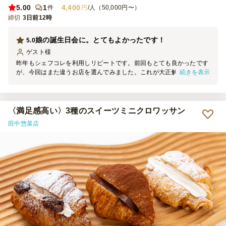
5.00
1
4,400
件
円
/人（50,000円〜）
締切
3日前12時
娘の誕生日会に。とてもよかったです！
5.0
ゲスト
様
昨年もシェフコレを利用しリピートです。前回もとても良かったです
続きを表示
が、今回はまた違うお店を選んでみました。これが大正解！見た目も
味も全て最高でした。費用調整のために追加でお寿司も頼みました
が、とても美味しかったです。 お料理をみんなで温めたりする作業
が盛り上がって良いです。また利用します！
〈満足感高い〉3種のスイーツミニクロワッサン
田中惣菜店