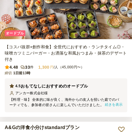
る貴店のプランは、そのアイデアがとても良いと思いましたので、こ
れからも応援しております。
オードブル
【コスパ抜群×創作和食】全世代におすすめ・ランチタイム◎・
味噌カツミニバーガー・お洒落な和風おつまみ・抹茶のデザート
付き
4.48
33
1,300
件
円
/人（45,000円〜）
締切
1日前13時
おもてなしにおすすめのオードブル
4.5
アンカー株式会社
様
【料理・味】 全体的に味が良く、海外からの友人を招いた庭でのパ
続きを表示
ーティでも、参加者の皆さんに楽しんでいただけました。品数が豊富
なので、それぞれ苦手な食材があっても十分に食べられるものがあ
り、満足感のある内容だったと思います。 星を1つ減らした理由は、
次の2点です。 ① ローストビーフちらしは、ご飯とローストビーフの
間にしば漬けが入っていました。参加者の間では少し好みが分かれた
A&Gの洋食小分けstandardプラン
ようで、当日はあまり召し上がる方がいませんでした。 ② 3種きのこ