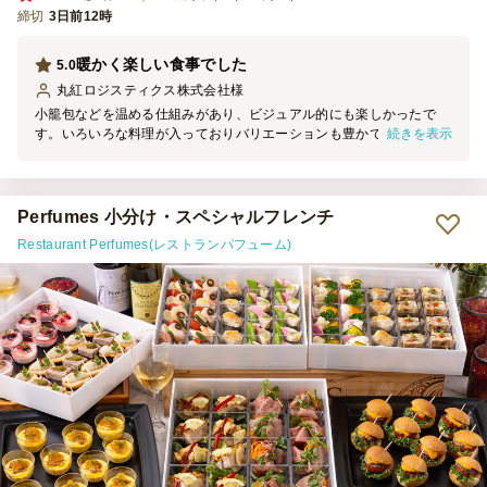
締切
3日前12時
暖かく楽しい食事でした
5.0
丸紅ロジスティクス株式会社
様
小籠包などを温める仕組みがあり、ビジュアル的にも楽しかったで
続きを表示
す。いろいろな料理が入っておりバリエーションも豊かでした。ボリ
ュームもあり、皆さんに満足いただけたので良かったです。
Perfumes 小分け・スペシャルフレンチ
Restaurant Perfumes(レストランパフューム)