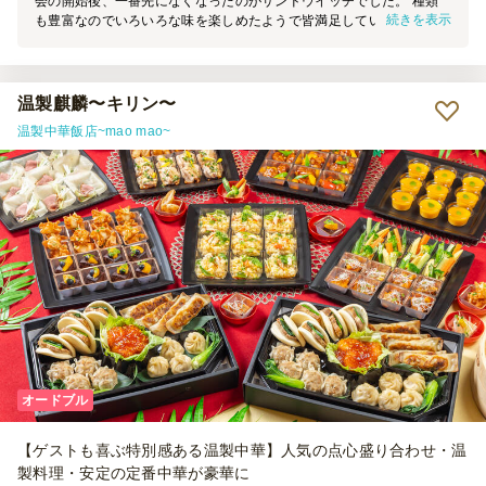
会の開始後、一番先になくなったのがサンドウイッチでした。 種類
続きを表示
も豊富なのでいろいろな味を楽しめたようで皆満足していました た
だ注文するときに組み合わせが難しいかなとも思いました。 フルー
ツサンドやクロワッサンもおいしいのでどれだけ足すのかが悩みでし
た。 また今度もお願いしたいと思っています。
温製麒麟〜キリン〜
温製中華飯店~mao mao~
オードブル
【ゲストも喜ぶ特別感ある温製中華】人気の点心盛り合わせ・温
製料理・安定の定番中華が豪華に