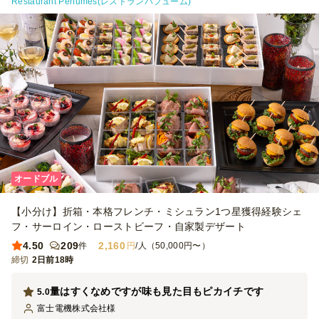
Restaurant Perfumes(レストランパフューム)
オードブル
【小分け】折箱・本格フレンチ・ミシュラン1つ星獲得経験シェ
フ・サーロイン・ローストビーフ・自家製デザート
4.50
209
2,160
件
円
/人（50,000円〜）
締切
2日前18時
量はすくなめですが味も見た目もピカイチです
5.0
富士電機株式会社
様