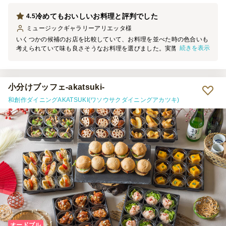
にかかる時間や手間を大幅に減らせることを考えると、価格以上の価
値がありました。自分たちでこれだけの種類を用意するのは大変なの
冷めてもおいしいお料理と評判でした
4.5
で、特別な日や来客時には十分利用する価値があると感じました。
ミュージックギャラリーアリエッタ
様
いくつかの候補のお店を比較していて、お料理を並べた時の色合いも
続きを表示
考えられていて味も良さそうなお料理を選びました。実際皆様から
「美味しかった」「冷めても美味しい料理ね」と言われ、本当に良か
ったと思いました。子供たちは唐揚げとハンバーグが美味しいと喜ん
でおり、バジルのペンネが特に気に入ったというお客様もいました。
小分けブッフェ-akatsuki-
和創作ダイニングAKATSUKI(ワソウサクダイニングアカツキ)
オードブル