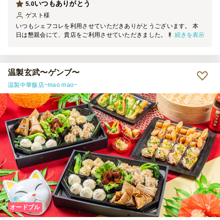
いつもありがとう
5.0
ゲスト
様
いつもシェフコレを利用させていただきありがとうございます。 本
続きを表示
日は懇親会にて、貴店をご利用させていただきました。 料理の見た
目は素晴らしく、大変満足しております。 機会がございましたら、
ぜひまたご利用させていただきます。
温製玄武〜ゲンブ〜
温製中華飯店~mao mao~
オードブル