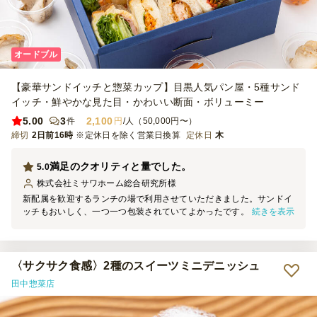
オードブル
【豪華サンドイッチと惣菜カップ】目黒人気パン屋・5種サンド
イッチ・鮮やかな見た目・かわいい断面・ボリューミー
5.00
3
2,100
件
円
/人（50,000円〜）
締切
2日前16時
※定休日を除く営業日換算
定休日
木
満足のクオリティと量でした。
5.0
株式会社ミサワホーム総合研究所
様
新配属を歓迎するランチの場で利用させていただきました。サンドイ
続きを表示
ッチもおいしく、一つ一つ包装されていてよかったです。量も大人の
男性含め満足でしたのでまた機会があれば利用させていただきたいと
思います。
〈サクサク食感〉2種のスイーツミニデニッシュ
田中惣菜店