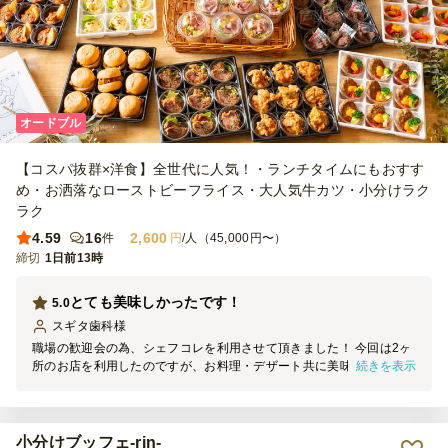
オードブル
【コスパ抜群×洋食】全世代に人気！・ランチタイムにもおすす
め・お洒落なローストビーフライス・大人気牛カツ・小分けラク
ラク
4.59
16
2,600
件
円
/人（45,000円〜）
締切
1日前13時
とても美味しかったです！
5.0
スギタ歯科
様
職場の歓迎会の為、シェフコレを利用させて頂きました！ 今回は2ヶ
続きを表示
所のお店を利用したのですが、お料理・デザート共に美味しかったで
すし、カップや、1人ずつ分かれていてとても取りやすかったです。
配送も時間内に届きました。
小分けブッフェ-rin-