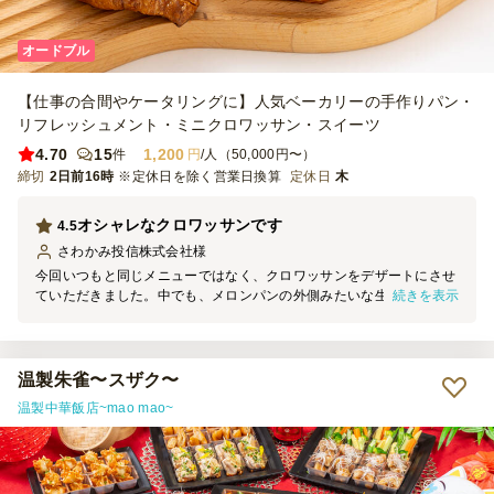
オードブル
【仕事の合間やケータリングに】人気ベーカリーの手作りパン・
リフレッシュメント・ミニクロワッサン・スイーツ
4.70
15
1,200
件
円
/人（50,000円〜）
締切
2日前16時
※定休日を除く営業日換算
定休日
木
オシャレなクロワッサンです
4.5
さわかみ投信株式会社
様
今回いつもと同じメニューではなく、クロワッサンをデザートにさせ
続きを表示
ていただきました。中でも、メロンパンの外側みたいな生地のクロワ
ッサンが非常に美味しかったです。今後ともよろしくお願いします。
温製朱雀〜スザク〜
温製中華飯店~mao mao~