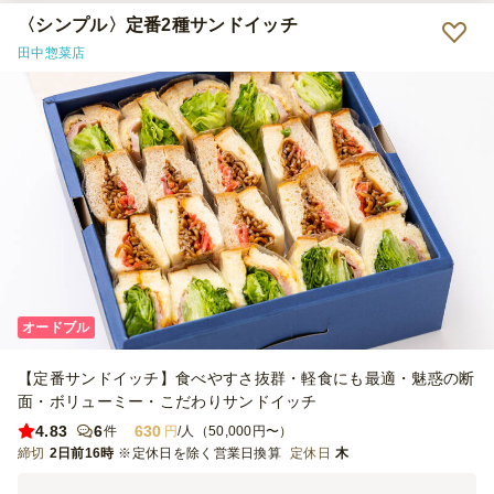
ので選択できましたが、お値段に決して負けないお味でした。 味の
バラエティーも良く、高級感があり、特別感をかもせました。 暑い
〈シンプル〉定番2種サンドイッチ
ので心配しておりましたが、簡単に溶けてしまうこともなく、つつみ
田中惣菜店
を開けるのに手間取る場面もありましたが、食べやすさとしてもまあ
問題のない範囲でした。 スイーツでちょっと特別なおもてなしをし
たい、味が良いスイーツサンドが欲しい、という際にはとても良いと
思います！
オードブル
【定番サンドイッチ】食べやすさ抜群・軽食にも最適・魅惑の断
面・ボリューミー・こだわりサンドイッチ
4.83
6
630
件
円
/人（50,000円〜）
締切
2日前16時
※定休日を除く営業日換算
定休日
木