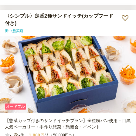
でした。付け合わせのキャロットラペやハーブチキンも美味しく、全
体的に満足度が高かったです。
〈シンプル〉定番2種サンドイッチ(カップフード
付き)
田中惣菜店
オードブル
【惣菜カップ付きのサンドイッチプラン】全粒粉パン使用・目黒
人気ベーカリー・手作り惣菜・懇親会・イベント
-
-
1,000
件
円
/人（50,000円〜）