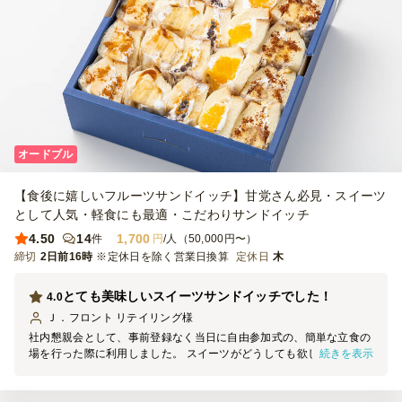
オードブル
【食後に嬉しいフルーツサンドイッチ】甘党さん必見・スイーツ
として人気・軽食にも最適・こだわりサンドイッチ
4.50
14
1,700
件
円
/人（50,000円〜）
締切
2日前16時
※定休日を除く営業日換算
定休日
木
とても美味しいスイーツサンドイッチでした！
4.0
Ｊ．フロント リテイリング
様
社内懇親会として、事前登録なく当日に自由参加式の、簡単な立食の
続きを表示
場を行った際に利用しました。 スイーツがどうしても欲しく、小分
けになり、絶対にお味が良いもの！と思っていたため、口コミなど厳
選してこちらにさせていただきました。 今回は予算が比較的取れた