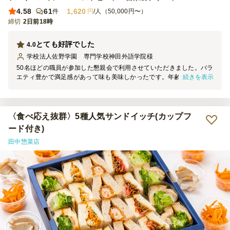
4.58
61
1,620
件
円
/人（50,000円〜）
締切
2日前18時
とても好評でした
4.0
学校法人佐野学園 専門学校神田外語学院
様
50名ほどの職員が参加した懇親会で利用させていただきました。バラ
続きを表示
エティ豊かで満足感があって味も美味しかったです。年齢層広く楽し
めていただけていたようでよかったです。
〈食べ応え抜群〉5種人気サンドイッチ(カップフ
ード付き)
田中惣菜店