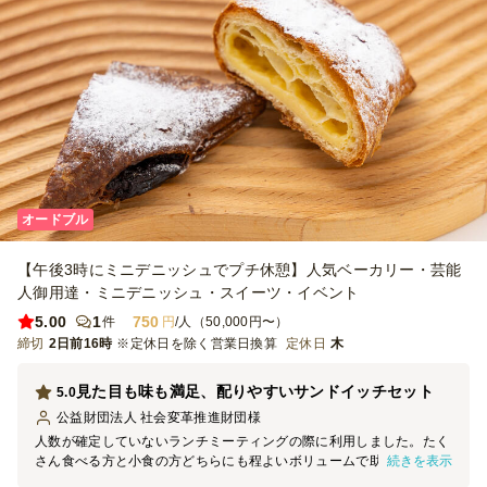
オードブル
【午後3時にミニデニッシュでプチ休憩】人気ベーカリー・芸能
人御用達・ミニデニッシュ・スイーツ・イベント
5.00
1
750
件
円
/人（50,000円〜）
締切
2日前16時
※定休日を除く営業日換算
定休日
木
見た目も味も満足、配りやすいサンドイッチセット
5.0
公益財団法人 社会変革推進財団
様
人数が確定していないランチミーティングの際に利用しました。たく
続きを表示
さん食べる方と小食の方どちらにも程よいボリュームで助かりまし
た。サンドイッチはラッピングが食べやすく、見た目もきれいで好評