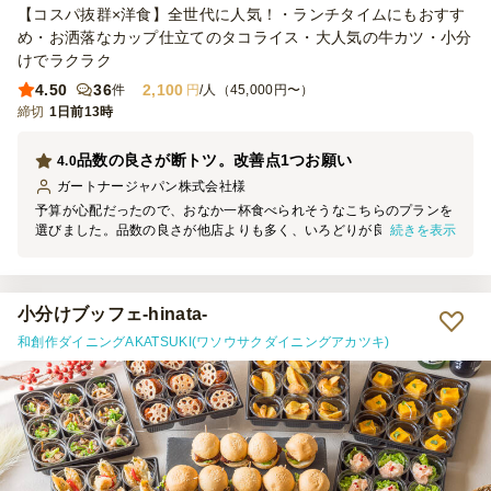
【コスパ抜群×洋食】全世代に人気！・ランチタイムにもおすす
め・お洒落なカップ仕立てのタコライス・大人気の牛カツ・小分
けでラクラク
4.50
36
2,100
件
円
/人（45,000円〜）
締切
1日前13時
品数の良さが断トツ。改善点1つお願い
4.0
ガートナージャパン株式会社
様
予算が心配だったので、おなか一杯食べられそうなこちらのプランを
続きを表示
選びました。品数の良さが他店よりも多く、いろどりが良い点で、男
性にも受けました。人気が高くてすぐに無くなったメニューはお肉も
のでした。カップご飯は、いろどりの良さで人気がありました。最後
に残ったものを片付けた担当者の視点で今回感じたことは、男性は老
若問わずに肉ものが大好き。いろどりの工夫がなされているこちらの
小分けブッフェ-hinata-
お料理プランは、９個入りボックスで提供いただいたのですが、小さ
和創作ダイニングAKATSUKI(ワソウサクダイニングアカツキ)
くても良いので、「このおかずは〇〇です」とわかるようなメニュー
のシールを、全部でなくて良いので、貼っていただけると、もっと売
れ行きが良くなったのではと思います。注文者本人は、「これタコラ
イスだな」というように見ればパッとわかるのですが、食べる人たち
は、見るだけではわからないものもあったようでした。例えば、タコ
ライスのカップがいくつも入っているパックの外装に小さくメニュー
のシールが貼ってあったら、食べるほうも楽しさがアップします。総
合的には、いろどりを良くして、おいしく食べられる工夫をされてい