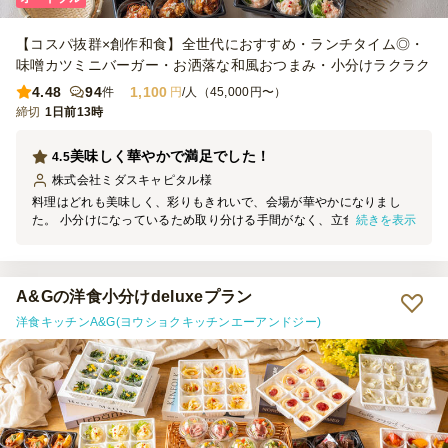
【コスパ抜群×創作和食】全世代におすすめ・ランチタイム◎・
味噌カツミニバーガー・お洒落な和風おつまみ・小分けラクラク
4.48
94
1,100
件
円
/人（45,000円〜）
締切
1日前13時
美味しく華やかで満足でした！
4.5
株式会社ミダスキャピタル
様
料理はどれも美味しく、彩りもきれいで、会場が華やかになりまし
続きを表示
た。 小分けになっているため取り分ける手間がなく、立食形式でも
食べやすかったです。 価格に対して品数やボリュームも十分で、参
加者からも好評でした。 オプションでも良いので紙皿なども一緒に
付いていると、さらに利用しやすかったと思います。
A&Gの洋食小分けdeluxeプラン
洋食キッチンA&G(ヨウショクキッチンエーアンドジー)