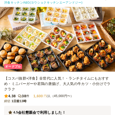
洋食キッチンA&G(ヨウショクキッチンエーアンドジー)
とブロッコリーのマリネは、少し味付けが濃く感じました。お酒と一
緒であればちょうど良いのかもしれませんが、ノンアルの方も一定数
いたため、そのままいただくにはやや塩味が強めでした。 【サービ
ス】 指定時間より少し早めに届けてくださったため、料理を並べる
時間に余裕ができ、とても助かりました。 一方で、配達場所につい
ては少し気になった点がありました。今回の住所は何十年も前から存
在し、Googleマップなどでも問題なく表示される場所ですが、注文
後のメールで「住所が不明瞭」との連絡がありました。当日も配達業
者さんのナビでは表示されなかったようで、お手数をおかけしてしま
いました。 また、注文最低金額が25,000円からだったため、人数分
の料理は足りていても、最低金額に合わせるためにオプションを追加
して調整する必要があり、その点は少し手間に感じました。以前、都
内で利用した際にはもう少し低い最低注文金額の店舗もあったため、
配送エリアによる違いなのだと思いますが、もう少し利用しやすい金
オードブル
額設定になると、さらに注文しやすくなると感じました。 【雰囲
気】 一品ずつ小分けになっているため取り分けが不要で、好きなも
【コスパ抜群×洋食】全世代に人気！・ランチタイムにもおすす
のを気軽に選べるのがとても良かったです。テーブルに並べるだけで
彩りが良く、見た目も華やかになり、ホームパーティの雰囲気を一気
め・ミニバーガーや若鶏の唐揚げ、大人気の牛カツ・小分けでラ
に盛り上げてくれました。海外からの友人にも「きれい」「食べやす
クラク
い」と好評で、おもてなしにもぴったりだと感じました。 【コス
4.38
38
1,600
件
円
/人（45,000円〜）
パ】 一人当たりの金額を考えると、とてもコストパフォーマンスが
締切
高いと思います。料理の種類が多く、見た目の華やかさもあり、準備
1日前13時
にかかる時間や手間を大幅に減らせることを考えると、価格以上の価
値がありました。自分たちでこれだけの種類を用意するのは大変なの
会社懇親会で利用しました！
4.5
で、特別な日や来客時には十分利用する価値があると感じました。