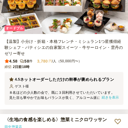
オードブル
【温製】小分け・折箱・本格フレンチ・ミシュラン1つ星獲得経
験シェフ・パティシエの自家製スイーツ・牛サーロイン・雲丹の
ゼリー寄せ
4.58
58
3,780
件
円
/人（50,000円〜）
締切
2日前18時
ネットオーダーしただけの幹事が褒められるプラン
4.5
ゲスト
様
８名ほどの少人数の会で、既に３回利用させていただいています。
続きを表示
見た目も華やかでお味もバランスが良く、アルコール派にもノンアル
コール派にも好評です。 全て小分け容器で配膳しやすい上に、お皿
とお箸、小さなスプーンも一緒に入っていますから本当に手ぶらで集
まって楽しめます。 幹事としてはネットでポチっとオーダーするだ
けのお手軽さなのに毎回皆さんに褒められています。
〈生地の食感を楽しめる〉惣菜ミニクロワッサン
田中惣菜店