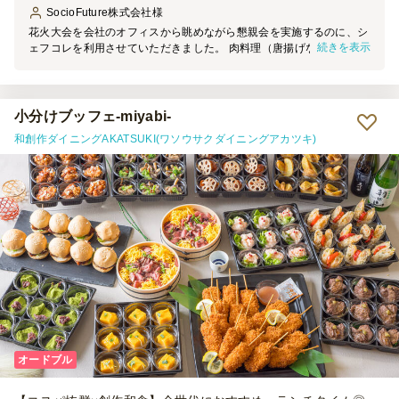
SocioFuture株式会社
様
花火大会を会社のオフィスから眺めながら懇親会を実施するのに、シ
続きを表示
ェフコレを利用させていただきました。 肉料理（唐揚げなど）が中
心のメニューを選んだつもりでしたが、ポテサラやショートパスタ、
ブロッコリーなど野菜類も入っており、 バランスよく計9種類のメニ
ューが入ってました。（A&Gの洋食小分けスタンダードプラン、
@1,600円のメニュー） 50名近い懇親会で、他にもお寿司屋ピザも頼
小分けブッフェ-miyabi-
んだので、今回シェフコレとしては30名のオーダーだったのですが、
和創作ダイニングAKATSUKI(ワソウサクダイニングアカツキ)
ボリュームが多く、少し余ってしまいました。他のメニューの量とも
調整が必要ですが、もう少し少なめでも良かったと思うくらいでし
た。 （参加者に小学生以下のお子さんがいたことも影響したかもし
れません） 見た目が華やかで、参加者の皆さんにも喜んでいただけ
たので良かったです。 また是非利用させていただきたいと思いま
す。
オードブル