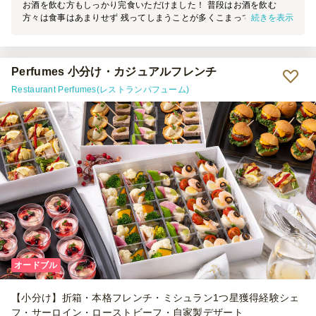
お酒を飲む方もしっかり完食いただけました！ 普段はお酒を飲む
続きを表示
方々は食事はあまりせず 残ってしまうことが多くこまっていまし
た。 こちらは量自体やや少なめな印象ですがちょうどよかったで
す。 食事メインの場合は、10品以上のコースで考えた方がよさそう
です！ 写真のほか、イチゴのムースにゼリー掛けがありました！見
た目もかわいらしく 味も良かったです。
Perfumes 小分け・カジュアルフレンチ
Restaurant Perfumes(レストランパフューム)
オードブル
【小分け】折箱・本格フレンチ・ミシュラン1つ星獲得経験シェ
フ・サーロイン・ローストビーフ・自家製デザート