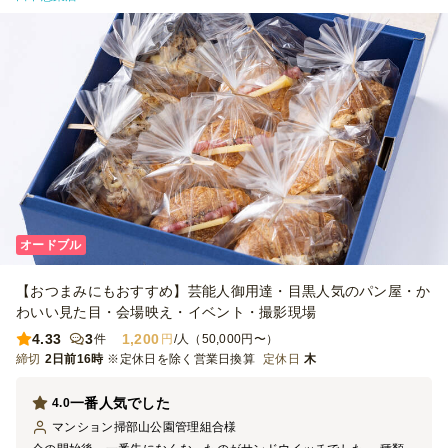
オードブル
【おつまみにもおすすめ】芸能人御用達・目黒人気のパン屋・か
わいい見た目・会場映え・イベント・撮影現場
4.33
3
1,200
件
円
/人（50,000円〜）
締切
2日前16時
※定休日を除く営業日換算
定休日
木
一番人気でした
4.0
マンション掃部山公園管理組合
様