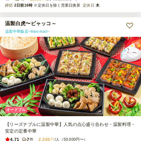
締切
2日前16時
※定休日を除く営業日換算
定休日
木
温製白虎〜ビャッコ～
温製中華飯店~mao mao~
オードブル
【リーズナブルに温製中華】人気の点心盛り合わせ・温製料理・
安定の定番中華
4.71
7
2,200
件
円
/人（50,000円〜）