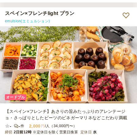
スペイン×フレンチlight プラン
emulsion(エミュルション)
オードブル
【スペイン×フレンチ】あさりの旨みたっぷりのアレンテージ
ョ・さっぱりとしたビーツのビネガーマリネなどこだわり満載
-
-
2,000
件
円
/人（34,000円〜）
締切
2日前12時
※定休日を除く営業日換算
定休日
水