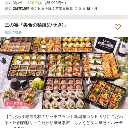
-
-
380
件
円
/人（35,000円〜）
締切
2日前15時
※定休日を除く営業日換算
定休日
日・月
三の宴「美食の秘蹟(ひせき)」
最魚の晩餐
オードブル
【こだわり厳選食材のリッチプラン】新潟県コシヒカリにこだわ
る・圧倒的彩り・こだわり厳選素材・ちょうど良い量感・パーテ