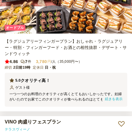
オードブル
【ラグジュアリーフィンガープラン】おしゃれ・ラグジュアリ
ー・特別・フィンガーフード・お酒との相性抜群・デザート・サ
ンドウィッチ
4.86
7
3,780
件
円
/人（35,000円〜）
締切
2日前19時
定休日
日・祝
クオリティ高！
5.0
ゲスト
様
一つ一つのお料理のクオリティが高くとてもおいしかったです。妊婦
続きを表示
がいたのでお家でこのクオリティが食べられるのはとてもうれしかっ
たです。お店というより、シェフコレさんへとなると思いますが、妊
婦や好き嫌いへの対応ももう少し検討いだけると言うことなしでし
た。評判ももく、また利用したいと思います
VINO 肉盛りフェスプラン
テラスヴィーノ