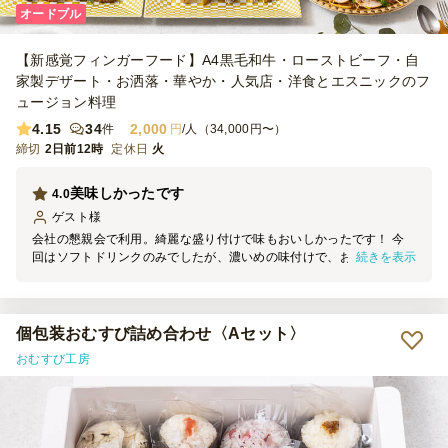
オードブル
【新感覚フィンガーフード】A4黒毛和牛・ローストビーフ・自
家製デザート・お洒落・華やか・人気店・洋食とエスニックのフ
ュージョン料理
4.15
34
2,000
件
円
/人（34,000円〜）
締切
2日前12時
定休日
火
美味しかったです
4.0
ゲスト
様
会社の懇親会で利用。綺麗な盛り付けで味もおいしかったです！ 今
続きを表示
回はソフトドリンクのみでしたが、濃いめの味付けで、お酒にも合い
そうだと思いました。 配送時に一部崩れてしまっていたのが残念で
したが、ボリュームもあり満足です。
個包装おむすび詰め合わせ〈Aセット〉
おむすび工房