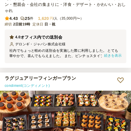
ン・懇親会・会社の集まりに・洋食・デザート・かわいい・おし
ゃれ
4.43
25
1,620
件
円
/人（35,000円〜）
締切
2日前19時
定休日
日・祝
オフィス内での送別会
4.0
デロンギ・ジャパン株式会社
様
社内でちょっと軽めの送別会を実施した際に利用しました。 とても
続きを表示
華やかで、喜んでもらえました。 また、ピンチョスタイプだとお皿
不要で手も汚れず、片付けがとても楽でした。
ラグジュアリーフィンガープラン
condiment(コンディメント)