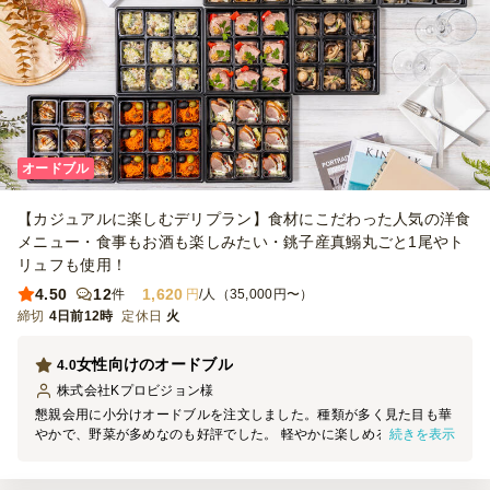
オードブル
【カジュアルに楽しむデリプラン】食材にこだわった人気の洋食
メニュー・食事もお酒も楽しみたい・銚子産真鰯丸ごと1尾やト
リュフも使用！
4.50
12
1,620
件
円
/人（35,000円〜）
締切
4日前12時
定休日
火
女性向けのオードブル
4.0
株式会社Kプロビジョン
様
懇親会用に小分けオードブルを注文しました。種類が多く見た目も華
続きを表示
やかで、野菜が多めなのも好評でした。 軽やかに楽しめる内容で、
女性が多い会でも食べやすく喜ばれる印象でした。