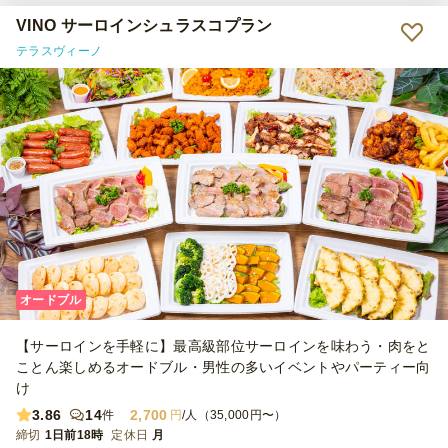
VINO サーロインシュラスコプラン
テラスヴィーノ
オードブル
【サーロインを手軽に】最高級部位サーロインを味わう・肉をと
ことん楽しめるオードブル・男性の多いイベントやパーティー向
け
3.86
14
2,700
件
円
/人（35,000円〜）
締切
1日前18時
定休日
月