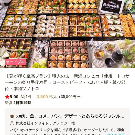
オードブル
【贅が輝く至高プラン】職人の技・新潟コシヒカリ使用・トロサ
ーモンの炙り手毬寿司・ローストビーフ・ふわとろ鰻・希少部
位・本鮪ツノトロ
5.00
1
3,500
件
円
/人（35,000円〜）
締切
2日前19時
肉、魚、コメ、パン、デザートとあらゆるジャンルを網羅したオードブルは満足度が高いです。
5.0
株式会社インサイトテクノロジー
様
いくつかのケータリングを頼んで多種多様にオーダーした中で、和食