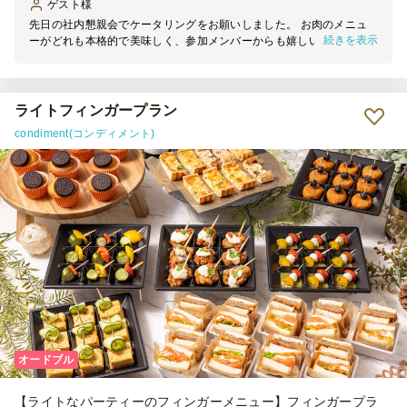
ゲスト
様
先日の社内懇親会でケータリングをお願いしました。 お肉のメニュ
続きを表示
ーがどれも本格的で美味しく、参加メンバーからも嬉しい声がたくさ
ん上がっていました。 ガッツリお肉メインでやりたいイベントの時
は、ぜひまた利用させていただこうと思います！
ライトフィンガープラン
condiment(コンディメント)
オードブル
【ライトなパーティーのフィンガーメニュー】フィンガープラ