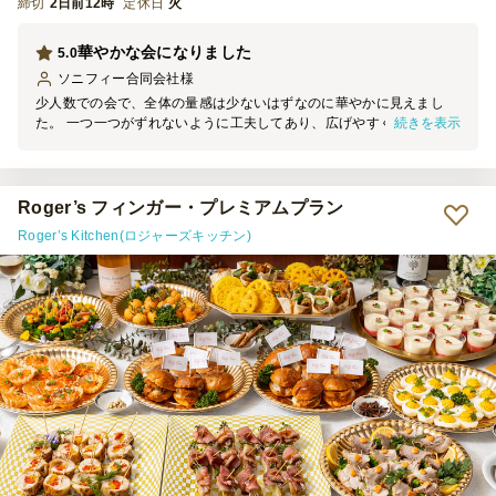
締切
2日前12時
定休日
火
華やかな会になりました
5.0
ソニフィー合同会社
様
少人数での会で、全体の量感は少ないはずなのに華やかに見えまし
続きを表示
た。 一つ一つがずれないように工夫してあり、広げやすく分けやす
く、とても満足です。 お料理もおしゃれで、見た目だけでなくお味
も美味しかったです。 個人的には使い捨てトングがついてたことが
ナイスでした。 古希のお祝いで、写真にある紫のお花がその通り入
っているか問い合わせをさせて頂いたところ、お電話でご対応頂きま
Roger’s フィンガー・プレミアムプラン
してとても助かりました。 また利用したいと思います！
Roger’s Kitchen(ロジャーズキッチン)