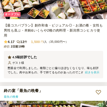
オードブル
【最コスパプラン】創作和食・ビジュアル◎・お酒の肴・女性も
男性も喜ぶ・本鮪&いくらや2種の肉料理・新潟県コシヒカリ使
用
4.17
12
1,500
件
円
/人（35,000円〜）
締切
2日前19時
味好評でした
4.5
ゲスト
様
懇親会で利用しました。種類ごとに偏りほぼなくなくなり、味も好評
続きを表示
でした。肉やお米もの、手で持てるものがあったのでこれを選びまし
たが、人気で良かったです。 デザートだけ何か分からない方多かっ
たようで、改善あると嬉しいです。
終の宴「最魚の晩餐」
最魚の晩餐