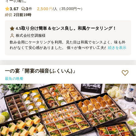
ィーの肴に
3.67
3
2,500
件
円
/人（35,000円〜）
締切
2日前19時
取り分け簡単＆センス良し。和風ケータリング！
4.5
株式会社空調服
様
飲み会用にケータリングを利用。見た目は和風でセンスよく、味も外
続きを表示
れがなくて安心感がありました。 個々が食べやすい工夫がされてい
て、会話の邪魔にならないのが良かったです。 幹事目線でも使いや
すいサービスでした。
一の宴「開宴の福音(ふくいん)」
最魚の晩餐