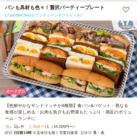
パンも具材も色々！贅沢パーティープレート
17sandwiches(セブンティーンサンドイッチ)
オードブル
【色鮮やかなサンドイッチが4種類】食パン&バゲット・異なる
食感が楽しめる・お肉も魚介もお野菜もたっぷり・満足のボリュ
ーム・ランチに
-
-
1,500
件
円
/人（34,000円〜）
締切
2日前14時
※定休日を除く営業日換算
定休日
月・火