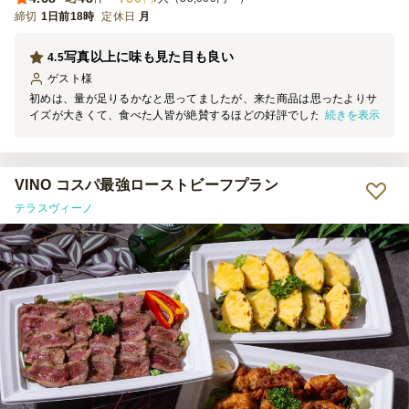
締切
1日前18時
定休日
月
写真以上に味も見た目も良い
4.5
ゲスト
様
初めは、量が足りるかなと思ってましたが、来た商品は思ったよりサ
続きを表示
イズが大きくて、食べた人皆が絶賛するほどの好評でした。 また、
パーティなどの機会があったら是非利用させていただきます。
VINO コスパ最強ローストビーフプラン
テラスヴィーノ