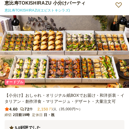
ましたらよろしくお願いします！
恵比寿TOKISHIRAZU 小分けパーティ
恵比寿TOKISHIRAZU(エビストキシラズ)
オードブル
【小分け】おしゃれ・オリジナル紙BOXでお届け・和洋折衷・イ
タリアン・創作洋食・マリアージュ・デザート・大量注文可
4.60
72
2,150
件
円
/人（35,000円〜）
締切
2日前19時
定休日
日・祝
好評でした
5.0