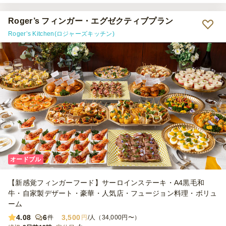
Roger’s フィンガー・エグゼクティブプラン
Roger’s Kitchen(ロジャーズキッチン)
オードブル
【新感覚フィンガーフード】サーロインステーキ・A4黒毛和
牛・自家製デザート・豪華・人気店・フュージョン料理・ボリュ
ーム
4.08
6
3,500
件
円
/人（34,000円〜）