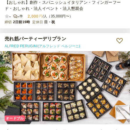
【おしゃれ】創作・スパニッシュイタリアン・フィンガーフー
ド・おしゃれ・法人イベント・法人懇親会
-
-
2,000
件
円
/人（35,000円〜）
締切
2日前19時
定休日
日・祝
売れ筋パーティーデリプラン
ALFRED PERUGINI(アルフレッド ペルジーニ)
オードブル