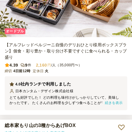
オードブル
【アルフレッドペルジーニ自慢のデリおひとり様用ボックスプラ
ン】個食・彩り豊か・取り分け不要ですぐに食べられる・カップ
盛り
4.39
9
2,160
件
円
/人（35,000円〜）
締切
4日前12時
定休日
火
社内ランチで利用しました
4.0
日本カンタム・デザイン株式会社
様
とても好評でした！ どの料理も味付けがしっかりしていて、美味し
続きを表示
かったです。 たくさんのお料理を少しずつ食べることができたので
満足度が高く、追加のバケットに載せて食べたり、皆さん楽しんでい
ました。
総本家もり山の3種からあげBOX