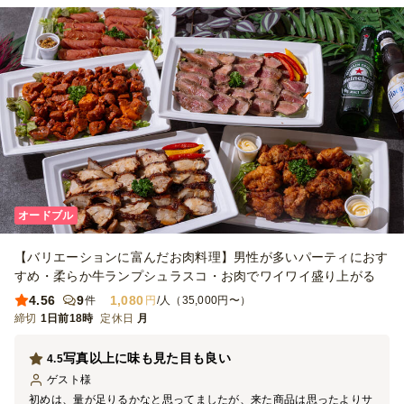
オードブル
【バリエーションに富んだお肉料理】男性が多いパーティにおす
すめ・柔らか牛ランプシュラスコ・お肉でワイワイ盛り上がる
4.56
9
1,080
件
円
/人（35,000円〜）
締切
1日前18時
定休日
月
写真以上に味も見た目も良い
4.5
ゲスト
様
初めは、量が足りるかなと思ってましたが、来た商品は思ったよりサ