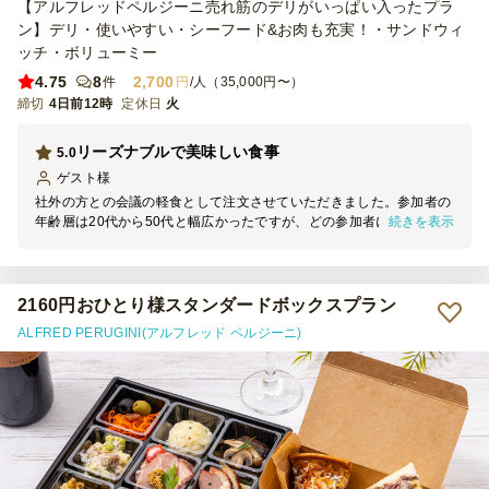
【アルフレッドペルジーニ売れ筋のデリがいっぱい入ったプラ
ン】デリ・使いやすい・シーフード&お肉も充実！・サンドウィ
ッチ・ボリューミー
4.75
8
2,700
件
円
/人（35,000円〜）
締切
4日前12時
定休日
火
リーズナブルで美味しい食事
5.0
ゲスト
様
社外の方との会議の軽食として注文させていただきました。参加者の
続きを表示
年齢層は20代から50代と幅広かったですが、どの参加者にも好評で
した。 キャロットラぺとポテトサラダ、キッシュの味付けが凝って
おり特に美味しかったです。 小分けになっているのも取り分けがし
やすく、助かりました。内容に対してお値段も手ごろだと思います。
強いて言えば、オイルサーディンの見た目が少し地味で手を付けてい
2160円おひとり様スタンダードボックスプラン
る参加者が少なかったため、少し色味があるとより良いかと思いまし
ALFRED PERUGINI(アルフレッド ペルジーニ)
た。 また、飲み物を別で調達するのが面倒だったため、オプション
として1本～500円くらいで2L（もしくは～200円くらいで500ml）
ペットボトルを頼めると有難いなと思いました。（サービス☆4.5の
理由です）