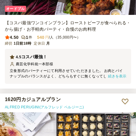
オードブル
【コスパ最強ワンコインプラン】ローストビーフが食べられる・
から揚げ・お手軽肉パーティ・自慢のお肉料理
4.50
1
540
件
円
/人（35,000円〜）
締切
1日前18時
定休日
月
コスパ最強！
4.5
農芸化学科統一本部
様
立食形式のパーティーにて利用させていただきました。 お肉とパイ
続きを表示
ナップルのバランスがよく、どちらもすぐに無くなってしまいまし
た。特にローストビーフは始まってすぐ無くなっていました。 とて
も美味しかったです。また利用させていただきたいと考えておりま
す。
1620円カジュアルプラン
ALFRED PERUGINI(アルフレッド ペルジーニ)