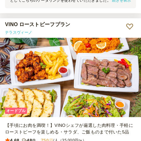
続きを表示
としてこちらのケータリングを使わせていただきました。 昨年は和
食の有名店を使ったのですが、尖りすぎていてなかには若者ウケしな
いものもあり・・ おいしそうでボリュームのあるこちらに決めまし
た！ ちょっと多いかな？という量を用意したのですが、どれもおい
しくあっという間になくなってしまいました。 事前に好き嫌いを聞
VINO ローストビーフプラン
いていたので、お肉、魚、ご飯もの、デザートまで網羅しているこの
テラスヴィーノ
コースはとても評判でした！ そして華やかですね。 また来年利用し
たいと思います！
オードブル
【手頃にお肉を満喫！】VINOシェフが厳選した肉料理・手軽に
ローストビーフを楽しめる・サラダ、ご飯ものまで付いた5品
4.68
48
750
件
円
/人（35,000円〜）