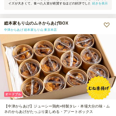
続きを表示
イズが大きくて、食べた人皆が絶賛するほどの好評でした。 また、
パーティなどの機会があったら是非利用させていただきます。
総本家もり山のムネからあげBOX
中津からあげ 総本家もり山 東京本店
オードブル
【中津からあげ】ジューシー鶏肉×特製タレ・本場大分の味・ム
ネのからあげがたっぷり楽しめる・アソートボックス