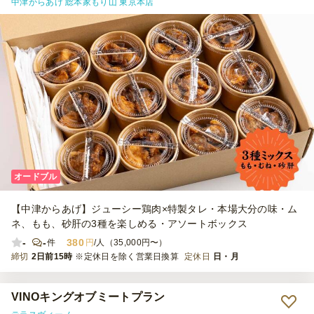
中津からあげ 総本家もり山 東京本店
オードブル
【中津からあげ】ジューシー鶏肉×特製タレ・本場大分の味・ム
ネ、もも、砂肝の3種を楽しめる・アソートボックス
-
-
380
件
円
/人（35,000円〜）
締切
2日前15時
※定休日を除く営業日換算
定休日
日・月
VINOキングオブミートプラン