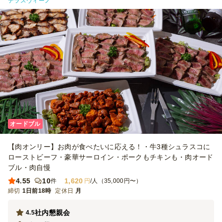
テラスヴィーノ
オードブル
【肉オンリー】お肉が食べたいに応える！・牛3種シュラスコに
ローストビーフ・豪華サーロイン・ポークもチキンも・肉オード
ブル・肉自慢
4.55
10
1,620
件
円
/人（35,000円〜）
締切
1日前18時
定休日
月
社内懇親会
4.5