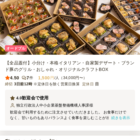
オードブル
【全品蓋付】小分け・本格イタリアン・自家製デザート・ブラン
ド豚のグリル・おしゃれ・オリジナルクラフトBOX
4.50
7
1,500
件
円
/人（34,000円〜）
締切
3日前12時
※定休日を除く営業日換算
定休日
日
歓迎会で使用
4.0
独立行政法人中小企業基盤整備機構人事課
様
歓迎会で利用するために注文させていただきました。 お食事だけで
続きを表示
なく、甘いものもありバランスよく食事を楽しむことが出来ました。
全てのお料理が小分けかつ蓋つきで大変助かりました。