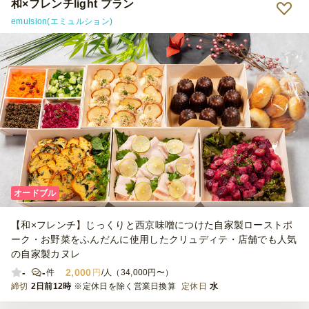
和×フレンチlight プラン
emulsion(エミュルション)
オードブル
【和×フレンチ】じっくりと西京味噌につけた自家製ローストポ
ーク・お野菜をふんだんに使用したクリュディテ・店舗でも人気
の自家製カヌレ
-
-
2,000
件
円
/人（34,000円〜）
締切
2日前12時
※定休日を除く営業日換算
定休日
水