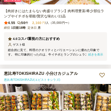
【肉好きにはたまらない肉盛りプラン】肉料理豊富/希少部位ラ
ンプやイチボを堪能/贅沢な味わい11品
4.55
50
2,160
件
円
/人（35,000円〜）
締切
1日前18時
定休日
月
コスパ重視の方におすすめ
4.0
ゲスト
様
総合的に見て、料理のクオリティとバリエーションに優れた印象で
続きを表示
す。 特に印象的だったのは、牛イチボとランプのシュラスコ。柔ら
かく最高でした。 もやしナムルやジャンバラヤがアクセントとな
り、良かったです。
恵比寿TOKISHIRAZU 小分けカジュアル
恵比寿TOKISHIRAZU(エビストキシラズ)