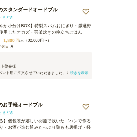
ました。子供たちは唐揚げとハンバーグが美味しい
バジルのペンネが特に気に入ったというお客様もい
iさんのスタンダードオードブル
ときどき
やか小分けBOX】特製スパムおにぎり・厳選野
使用したオカズ・羽釜炊きの粒立ちごはん
1,800
円
/人（32,000円〜）
定休日
月
スト教会
様
ベント用に注文させていただきました。 料理はどれ
続きを表示
た目もきれいで、皆さんにとても好評でした。量も
大人数でも満足できました。 受け取りもスムーズ
していただき感謝しています。 また機会があればぜ
思います。ありがとうございました。
さんのお手軽オードブル
ときどき
る】個包装が嬉しい羽釜で炊いたゴハンで作る
り・お酒が進む旨みたっぷり鶏もも唐揚げ・軽