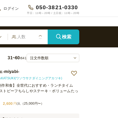
050-3821-0330
ログイン
平日：11時～20時 / 土日祝：11時～20時
検索
31~60
/641
miyabi-
KATSUKI(ワソウサクダイニングアカツキ)
創作和食】全世代におすすめ・ランチタイム
ストビーフちらしやステーキ・ボリュームたっ
2,600
円
/人（25,000円〜）