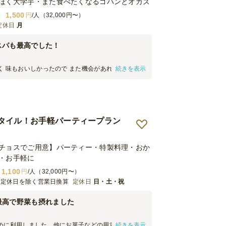
ほく大学芋・また食べたくなるゴハンとオカズ
1,500
円
/人（32,000円〜）
定休日
月
スパも最高でした！
く 味もおいしかったので また機会があれば 利用した
続きを表示
！ 20名で同窓会をやったのですが 少しずつつまんで
て 15名分を注文しましたが 少ないかなと思っていた
ながしっかり食べられるくらいあったので 満足でし
とつずつ分けられていたので おにぎりなどもとても食
す！
タイル！お手軽パーティープラン
チョスでご用意】パーティー・特製料理・おか
・お手軽に
1,100
円
/人（32,000円〜）
※定休日を除く営業日換算
定休日
日・土・祝
最高で野菜も摂れました
めに利用しました。他にお菓子などの用意があった
続きを表示