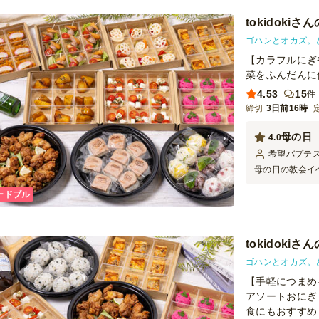
良かったと思い
と喜んでおり、
tokidok
ました。
ゴハンとオカズ。
【カラフルにぎ
菜をふんだんに
4.53
15
件
締切
3日前16時
母の日
4.0
希望バプテ
母の日の教会イ
も美味しく、見
ードブル
ちょうどよく、
で、丁寧に対応
ひ利用したいと
tokidoki
ゴハンとオカズ。
【手軽につまめ
アソートおにぎ
食にもおすすめ