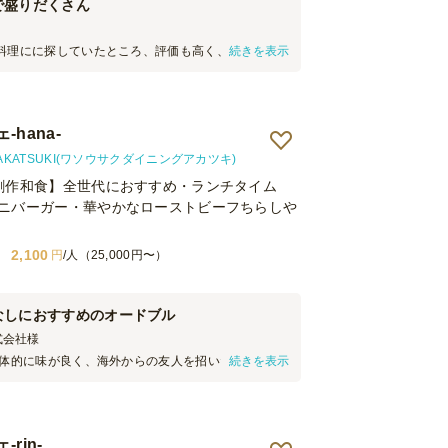
で盛りだくさん
料理にに探していたところ、評価も高く、種類も豊
続きを表示
てるということで初めてでしたが注文してみまし
料理でデザートまで付いていて皆大満足な誕生会と
点だけ、かつバーガーのバンズがパサパサしていて
物足りなかったのですが、他は大満足です。
hana-
KATSUKI(ワソウサクダイニングアカツキ)
創作和食】全世代におすすめ・ランチタイム
ニバーガー・華やかなローストビーフちらしや
2,100
円
/人（25,000円〜）
なしにおすすめのオードブル
式会社
様
全体的に味が良く、海外からの友人を招いた庭でのパ
続きを表示
加者の皆さんに楽しんでいただけました。品数が豊
ぞれ苦手な食材があっても十分に食べられるものが
ある内容だったと思います。 星を1つ減らした理由
す。 ① ローストビーフちらしは、ご飯とローストビ
rin-