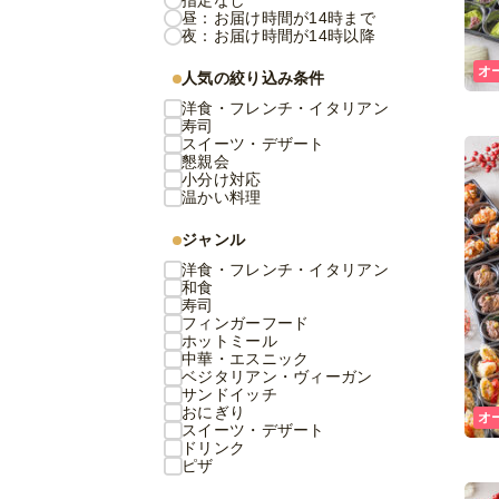
指定なし
昼：お届け時間が14時まで
夜：お届け時間が14時以降
オ
人気の絞り込み条件
洋食・フレンチ・イタリアン
寿司
スイーツ・デザート
懇親会
小分け対応
温かい料理
ジャンル
洋食・フレンチ・イタリアン
和食
寿司
フィンガーフード
ホットミール
中華・エスニック
ベジタリアン・ヴィーガン
サンドイッチ
おにぎり
オ
スイーツ・デザート
ドリンク
ピザ