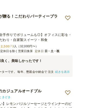
が贈る！こだわりパーティープラ
全手作りでボリュームも◎】オフィスに彩を・
だわり・自家製スイーツ・和食
2,500
円
/人（32,000円〜）
※定休日を除く営業日換算
定休日
日・土・祝
彩良く、美味しかったです！
ーターです。 毎年、懇親会や納会で 注文していま
続きを表示
ズで食べやすいし片づけやすい。そして味もよし。 持
会場とかで ちょこっと足りないなというとき も追加
と いろいろな使い方が出来てコスパもよく 助かって
が足りない時は野菜中心、肉が足りない時は 肉が中心
iさんのカジュアルオードブル
状況に応じて選択肢が多いのも魅力です。
ときどき
い】レモンバジルソーセージとウインナーのピ