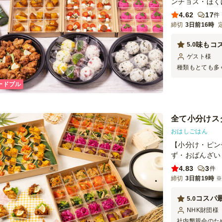
ンチョス・ほく
4.62
17
件
締切
3日前16時
味もコ
5.0
ゲスト
様
種類もとても多
いと思いました
ードブル
いける方式にし
のですが みん
た！ 全部がひ
べやすかったで
全て小分けス
おはしごはん
【小分け・ピン
ず・おばんざい
4.83
3
件
締切
3日前19時
コスパ
5.0
NHK財団
様
社内懇親会のた