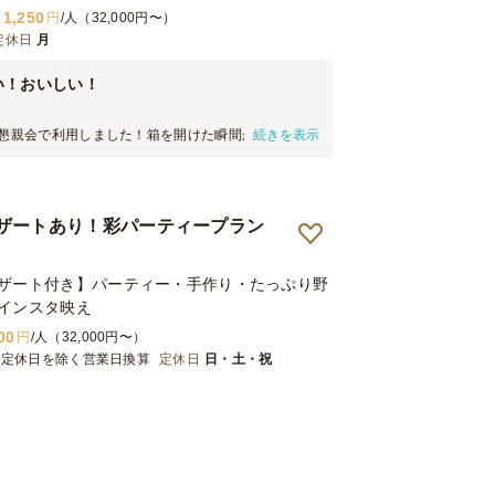
1,250
円
/人（32,000円〜）
定休日
月
い！おいしい！
の懇親会で利用しました！箱を開けた瞬間から一斉に
続きを表示
彩りがきれいで見た目からとても好印象でした！見
味もおいしかったので、またリピートします。
ザートあり！彩パーティープラン
ザート付き】パーティー・手作り・たっぷり野
インスタ映え
00
円
/人（32,000円〜）
※定休日を除く営業日換算
定休日
日・土・祝