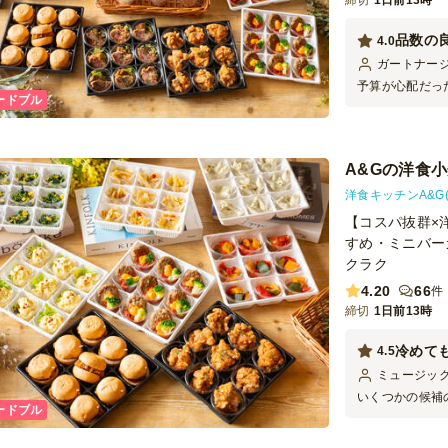
締切
1日前13時
を大幅に減らせ
自分たちでこれ
品数の
4.0
来客時には十分
ガートナー
予算が心配だっ
ードブル
を選びました。
で、男性にも受
はお肉ものでし
した。最後に残
A&Gの洋食小分
は、男性は老若
ているこちらの
洋食キッチンA&G
たのですが、小
【コスパ抜群×
かるようなメニ
すめ・ミニバー
ただけると、も
クラク
者本人は、「こ
るのですが、食
4.20
66
件
たようでした。
締切
1日前13時
パックの外装に
ほうも楽しさが
冷めて
4.5
おいしく食べら
アがとても良い
ミュージッ
いくつかの候補
ードブル
も考えられてい
ら「美味しかっ