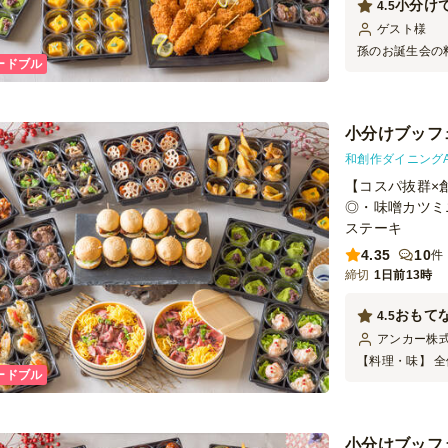
小分け
4.5
ゲスト
様
孫のお誕生会の
ードブル
富で小分けされ
た。期待以上の
なりました。一
それだけが唯一
小分けブッフェ-
和創作ダイニングA
【コスパ抜群×
◎・味噌カツミ
ステーキ
4.35
10
件
締切
1日前13時
おもて
4.5
アンカー株
【料理・味】 
ードブル
ーティでも、参
富なので、それ
あり、満足感の
は、次の2点で
小分けブッフェ-