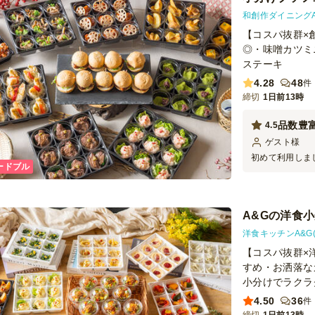
ーフの間にしば
分かれたようで
和創作ダイニングA
3種きのことブ
【コスパ抜群×
た。お酒と一緒
◎・味噌カツミ
ルの方も一定数
ステーキ
した。 【サー
め、料理を並べ
4.28
48
件
で、配達場所に
締切
1日前13時
所は何十年も前か
れる場所ですが
品数豊
4.5
りました。当日
で、お手数をお
ゲスト
様
25,000円か
初めて利用しま
ードブル
に合わせるため
いで会場が華や
点は少し手間に
お肉料理が好評
低い最低注文金
の内容はすごい
だと思いますが
で、次回の懇親
A&Gの洋食小分
注文しやすくな
ているため取り
洋食キッチンA&G
も良かったです
【コスパ抜群×
やかになり、ホ
すめ・お洒落な
た。海外からの
てなしにもぴっ
小分けでラクラ
を考えると、と
4.50
36
件
の種類が多く、