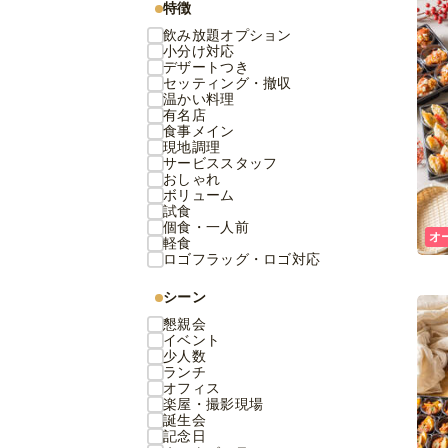
特徴
飲み放題オプション
小分け対応
デザートつき
セッティング・撤収
温かい料理
有名店
食事メイン
現地調理
サービススタッフ
おしゃれ
ボリューム
試食
個食・一人前
オ
軽食
ロゴフラッグ・ロゴ対応
シーン
懇親会
イベント
少人数
ランチ
オフィス
楽屋・撮影現場
誕生会
記念日