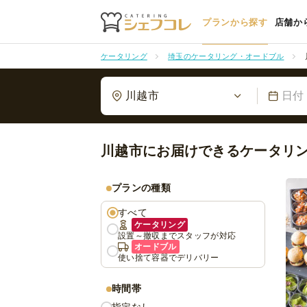
プランから探す
店舗か
ケータリング
埼玉のケータリング・オードブル
川越市
日付
川越市にお届けできるケータリ
プランの種類
すべて
ケータリング
設置～撤収までスタッフが対応
オードブル
使い捨て容器でデリバリー
時間帯