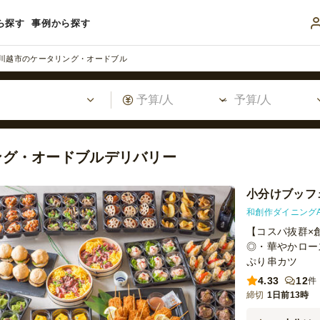
ら探す
事例から探す
川越市のケータリング・オードブル
ング・オードブルデリバリー
小分けブッフェ-
和創作ダイニングA
【コスパ抜群×
◎・華やかロー
ぷり串カツ
4.33
12
件
締切
1日前13時