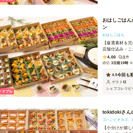
おはしごはん
ン
おはしごはん
【厳選素材を完
店舗仕込み・こ
4.00
1
件
締切
3日前19時
今回も
4.0
ゲスト
様
シェフコレリピ
ードブル
す。 １口サイ
ち込みOKな宴
で頼んでみたり
います！ 野菜
tokidok
というように 
ゴハンとオカズ。
【小分けが嬉し