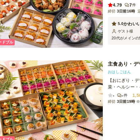
4.79
7
件
締切
3日前16時
かわい
5.0
ゲスト
様
20代がメイン
ードブル
かわいいの声！
た目だけでなく
主食あり・デ
おはしごはん
【おにぎり・デ
菜・ヘルシー・
-
-
1,5
件
締切
3日前19時
ードブル