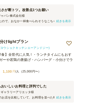
ることを考えると、価格以上の価値がありました。
だけの種類を用意するのは大変なので、特別な日や
良さが断トツ。改善点1つお願い
利用する価値があると感じました。
ジャパン株式会社
様
たので、おなか一杯食べられそうなこちらのプラン
続きを表示
品数の良さが他店よりも多く、いろどりが良い点
けました。人気が高くてすぐに無くなったメニュー
た。カップご飯は、いろどりの良さで人気がありま
ったものを片付けた担当者の視点で今回感じたこと
けlightプラン
問わずに肉ものが大好き。いろどりの工夫がなされ
お料理プランは、９個入りボックスで提供いただい
(ヨウショクキッチンエーアンドジー)
さくても良いので、「このおかずは〇〇です」とわ
洋食】全世代に人気！・ランチタイムにもおす
ューのシールを、全部でなくて良いので、貼ってい
ガーや若鶏の唐揚げ・ハンバーグ・小分けでラ
っと売れ行きが良くなったのではと思います。注文
れタコライスだな」というように見ればパッとわか
べる人たちは、見るだけではわからないものもあっ
1,100
円
/人（25,000円〜）
例えば、タコライスのカップがいくつも入っている
小さくメニューのシールが貼ってあったら、食べる
アップします。総合的には、いろどりを良くして、
もおいしいお料理と評判でした
れる工夫をされている貴店のプランは、そのアイデ
と思いましたので、これからも応援しております。
クギャラリーアリエッタ
様
のお店を比較していて、お料理を並べた時の色合い
続きを表示
て味も良さそうなお料理を選びました。実際皆様か
た」「冷めても美味しい料理ね」と言われ、本当に