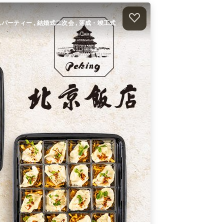
本格中華お手軽食事セット
オードブル
756
円
/人
ホームパーティー , 結婚式二次会 , 落成・竣工式
本格中華のトクトクお食事セット
オードブル
864
円
/人
）