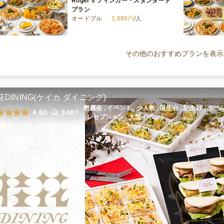
Roger’s フィンガー・スタンダード
プラン
オードブル
1,000
円
/人
Roger’s フィンガー・プレミアムプ
ラン
その他のおすすめプランを表示
オードブル
2,000
円
/人
Roger’s フィンガー・エグゼクティ
ブプラン
花DINING(ケイカ ダイニング)
オードブル
3,500
円
/人
懇親会 , イベント , 少人数 , 誕生会 , 記念日 , 
4.60
348
件
, レセプション , 大型イベント
全てのプランを見る（6件