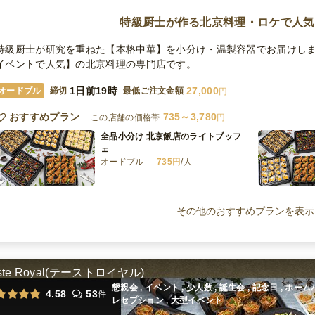
特級厨士が作る北京料理・ロケで人気
特級厨士が研究を重ねた【本格中華】を小分け・温製容器でお届けしま
イベントで人気】の北京料理の専門店です。
1日前19時
27,000
オードブル
締切
最低ご注文金額
円
おすすめプラン
735～3,780
この店舗の価格帯
円
全品小分け 北京飯店のライトブッフ
ェ
オードブル
735
円
/人
全品小分け 北京飯店スタンダードブ
ッフェ
その他のおすすめプランを表示
オードブル
1,080
円
/人
全品小分け 北京飯店のスーぺリアブ
ッフェ
ste Royal(テーストロイヤル)
オードブル
2,160
円
/人
懇親会 , イベント , 少人数 , 誕生会 , 記念日 , ホ
4.58
53
件
レセプション , 大型イベント