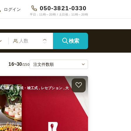
050-3821-0330
ログイン
平日：11時～20時 / 土日祝：11時～20時
検索
16~30
/150
婚式二次会 , 落成・竣工式 , レセプション , 大