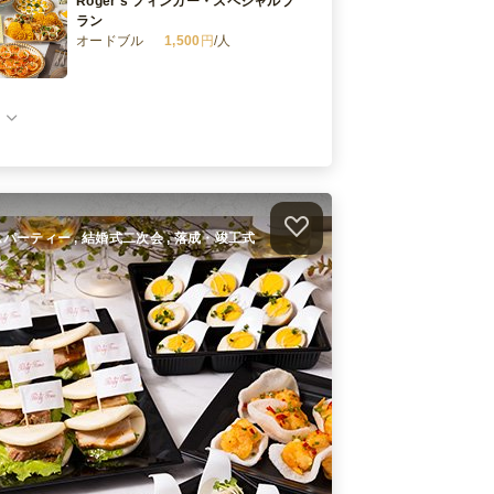
Roger’s フィンガー・スペシャルプ
ラン
オードブル
1,500
円
/人
Roger’s フィンガー・ゴールドプラ
ン
オードブル
2,500
円
/人
Roger’s フィンガー・アニバーサリ
ープラン
オードブル
4,000
円
/人
ホームパーティー , 結婚式二次会 , 落成・竣工式
）