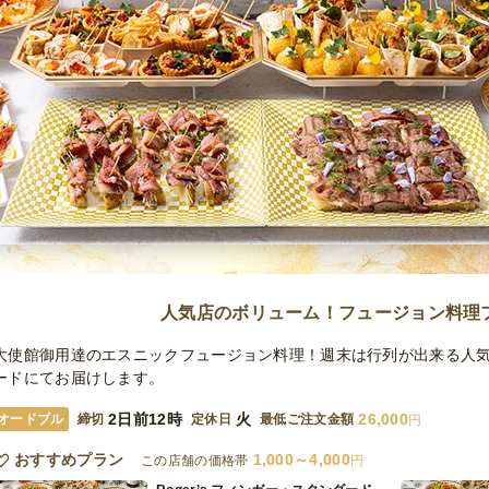
人気店のボリューム！フュージョン料理
大使館御用達のエスニックフュージョン料理！週末は行列が出来る人
ードにてお届けします。
2日前12時
火
26,000
オードブル
締切
定休日
最低ご注文金額
円
おすすめプラン
1,000～4,000
この店舗の価格帯
円