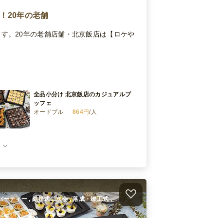
！20年の老舗
す。20年の老舗店舗・北京飯店は【ロケや
全品小分け 北京飯店のカジュアルブ
ッフェ
オードブル
864
円
/人
全品小分け 北京飯店のスペシャルブ
ッフェ
オードブル
1,620
円
/人
全品小分け 北京飯店のラグジュアリ
ーブッフェ
オードブル
2,700
円
/人
ームパーティー , 結婚式二次会 , 落成・竣工式 ,