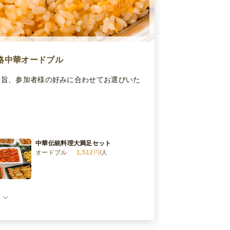
格中華オードブル
の趣旨、参加者様の好みに合わせてお選びいた
中華伝統料理大満足セット
オードブル
1,512
円
/人
贅沢中華満漢全席プラン
オードブル
2,052
円
/人