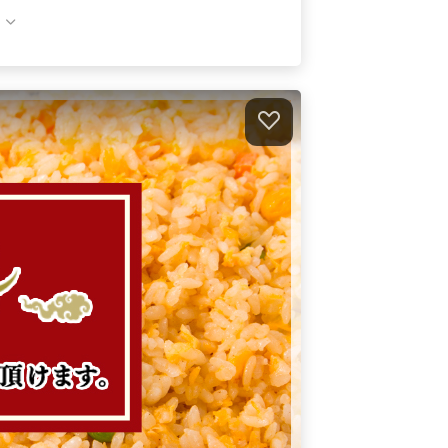
桂花のフィンガー中華 プレミアム
オードブル
2,200
円
/人
桂花のフィンガー中華 あわびや蟹の
ゴールデン
オードブル
3,200
円
/人
）