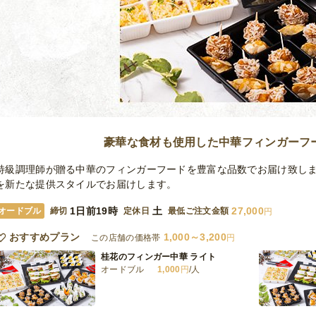
豪華な食材も使用した中華フィンガーフ
特級調理師が贈る中華のフィンガーフードを豊富な品数でお届け致し
を新たな提供スタイルでお届けします。
1日前19時
土
27,000
オードブル
締切
定休日
最低ご注文金額
円
おすすめプラン
1,000～3,200
この店舗の価格帯
円
桂花のフィンガー中華 ライト
オードブル
1,000
円
/人