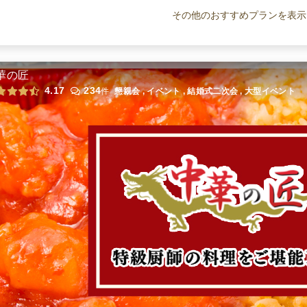
桂花のフィンガー中華 スペシャル
オードブル
1,700
円
/人
その他のおすすめプランを表示
桂花のフィンガー中華 エグゼクティ
ブ
華の匠
オードブル
2,700
円
/人
4.17
234
件
懇親会 , イベント , 結婚式二次会 , 大型イベント
全てのプランを見る（6件