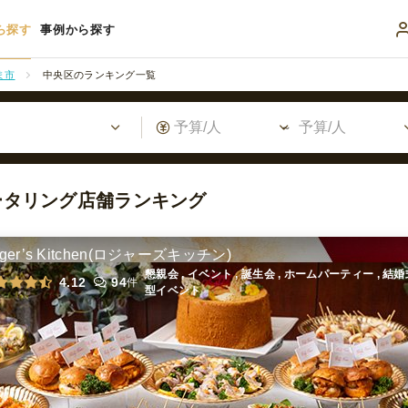
ら探す
事例から探す
ま市
中央区のランキング一覧
ータリング店舗ランキング
ger’s Kitchen(ロジャーズキッチン)
懇親会 , イベント , 誕生会 , ホームパーティー , 結
4.12
94
件
型イベント