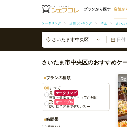
プランから探す
店舗か
ケータリング
店舗ランキング
埼玉
さいた
さいたま市中央区
日付
さいたま市中央区のおすすめケ
プランの種類
Ro
すべて
ケータリング
設置～撤収までスタッフが対応
オードブル
使い捨て容器でデリバリー
時間帯