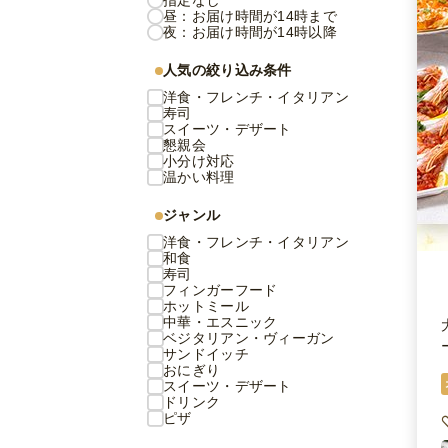
指定なし
昼：お届け時間が14時まで
夜：お届け時間が14時以降
人気の絞り込み条件
洋食・フレンチ・イタリアン
寿司
スイーツ・デザート
懇親会
小分け対応
温かい料理
ジャンル
洋食・フレンチ・イタリアン
和食
寿司
フィンガーフード
ホットミール
中華・エスニック
ベジタリアン・ヴィーガン
サンドイッチ
おにぎり
スイーツ・デザート
ドリンク
ピザ