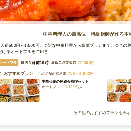
中華料理人の最高位、特級厨師が作る本
1人前500円～1,500円。身近な中華料理から豪華プランまで。会合
だけるオードブルをご用意
1日前19時
27,000
オードブル
締切
最低ご注文金額
円
おすすめプラン
756～2,052
この店舗の価格帯
円
中華伝統の懇親会満喫セット
オードブル
1,188
円
/人
本格中華の美味堪能セット
オードブル
1,728
円
/人
その他のおすすめプランを表示