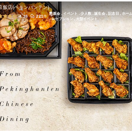
本格中華お手軽おつまみセット
オードブル
756
円
/人
京飯店(ペキンハンテン)
懇親会 , イベント , 少人数 , 誕生会 , 記念日 , 
4.38
221
件
, レセプション , 大型イベント
本格中華のトクトク肉料理セット
オードブル
1,080
円
/人
全てのプランを見る（9件