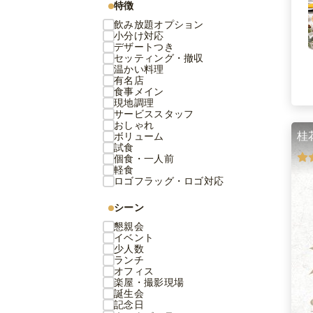
特徴
飲み放題オプション
小分け対応
デザートつき
セッティング・撤収
温かい料理
有名店
食事メイン
現地調理
サービススタッフ
おしゃれ
桂
ボリューム
試食
個食・一人前
軽食
ロゴフラッグ・ロゴ対応
シーン
懇親会
イベント
少人数
ランチ
オフィス
楽屋・撮影現場
誕生会
記念日