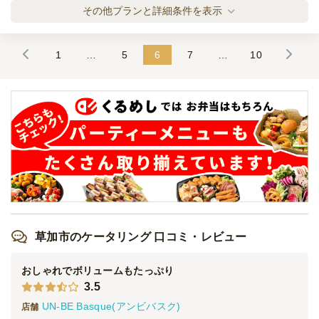
4日前12時
締切
小分け創作イタリアンプラン「glow」
その他プランと詳細条件を表示
32,000
最低ご注文金額
円
オードブル
2,500
円
/人
1
…
5
6
7
…
10
小分け創作イタリアンプラン「climax」
オードブル
3,500
円
/人
小分け創作イタリアンプラン「finale」
オードブル
4,500
円
/人
全てのプランを見る（5件）
草加市のケータリング 口コミ・レビュー
オードブル
3日前19時
締切
おしゃれでボリュームもたっぷり
※定休日を除く営業日換算
3.5
日・土・祝
定休日
32,000
UN-BE Basque(アンビバスク)
最低ご注文金額
円
店舗