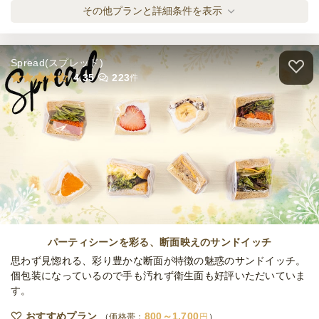
メキシカンオードブルスタンダードプラン
その他プランと詳細条件を表示
オードブル
2,000
円
/人
Spread(スプレッド)
メキシカンオードブルプレミアムプラン
4.35
223
件
オードブル
2,500
円
/人
メキシカンオードブルスペシャルプラン
オードブル
3,000
円
/人
メキシカンケータリングライトプラン
ケータリング
1,500
円
/人
パーティシーンを彩る、断面映えのサンドイッチ
思わず見惚れる、彩り豊かな断面が特徴の魅惑のサンドイッチ。
個包装になっているので手も汚れず衛生面も好評いただいていま
す。
メキシカンケータリングカジュアルプラン
ケータリング
2,000
円
/人
おすすめプラン
800～1,700
価格帯：
円