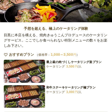
予想を超える、極上のケータリング体験
目黒に本店を構える、焼肉きゅうこんプロデュースのケータリン
グサービス。ここでしか食べられない特別メニューの数々をお楽
しみ下さい。
おすすめプラン
1,000～3,500
価格帯：
円
最上級の肉づくしケータリング皇プラン
ケータリング
3,500
円
/人
和牛ステーキケータリング極プラン
ケータリング
3,000
円
/人