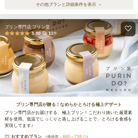
790円サンドボックスB
その他プランと詳細条件を表示
オードブル
790
円
/人
プリン専門店 プリン堂
3種のサンドイッチと肉料理、揚げ物、デザ
5.00
11
件
ートプラン
オードブル
1,390
円
/人
2100円バラエティーフィンガーフードプラ
ン
オードブル
2,100
円
/人
1290円フィンガーフードプラン
オードブル
1,290
円
/人
プリン専門店が贈る！なめらかとろける極上デザート
プリン専門店がお届けする、極上プリン！こだわり抜いた厳選素
材を使用。低温でじっくりと蒸し上げることで、とろける食感を
実現してます♪
5種のサンドイッチと揚げ物のプラン
オードブル
1,290
円
/人
おすすめプラン
660～730
価格帯：
円