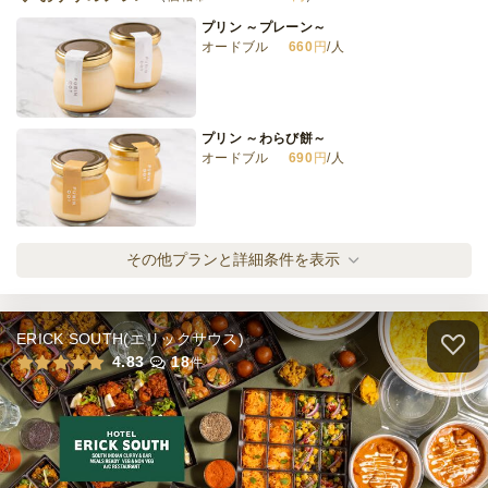
プリン ～プレーン～
オードブル
660
円
/人
1690円カジュアルフィンガーフードプラン
オードブル
1,690
円
/人
プリン ～わらび餅～
オードブル
690
円
/人
全てのプランを見る（12件）
オードブル
1日前17時
締切
＜季節限定＞プリン～ロイヤルミルクティー
その他プランと詳細条件を表示
30,000
最低ご注文金額
円
～≪～9月30日までお届け可能≫
オードブル
710
円
/人
ERICK SOUTH(エリックサウス)
プリン ～ティラミス～
4.83
18
件
オードブル
720
円
/人
プリン ～生チョコ～