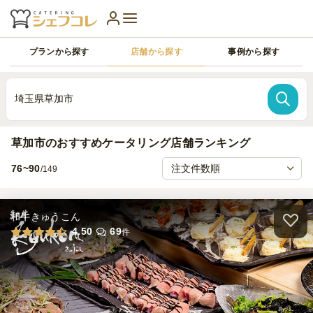
プランから探す
店舗から探す
事例から探す
埼玉県草加市
草加市のおすすめケータリング店舗ランキング
76~90
/149
和牛きゅうこん
4.50
69
件