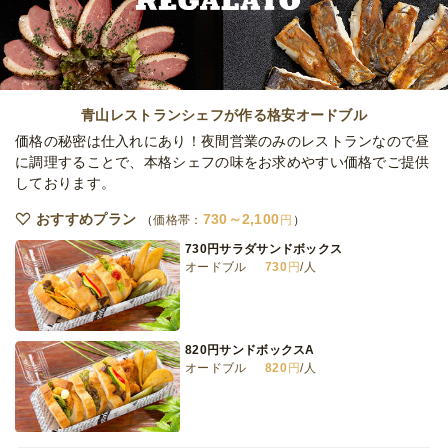
オードブル
2,530
円
/人
SASAオリジナル・ベーコンチーズバーガー
オードブル
2,300
円
/人
青山レストランシェフが作る格安オードブル
価格の秘密は仕入れにあり！夜間営業のみのレストランなので昼
に調理することで、本格シェフの味をお求めやすい価格でご提供
しております。
SASAオリジナル・チリチーズバーガー
オードブル
2,350
円
/人
おすすめプラン
730～2,100
価格帯：
円
730円サラダサンドボックス
オードブル
730
円
/人
全てのプランを見る（7件）
オードブル
4日前15時
締切
820円サンドボックスA
※定休日を除く営業日換算
オードブル
820
円
/人
火
定休日
30,000
最低ご注文金額
円