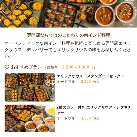
オードブル
730
円
/人
全てのプランを見る（5件）
専門店ならではのこだわりの南インド料理
オードブル
オーセンティックな南インド料理を気軽に楽しめる専門店エリッ
2日前18時
締切
クサウス。デリバリーでもエリックサウスの味をお楽しみくださ
日
定休日
い。
30,000
最低ご注文金額
円
おすすめプラン
2,200～3,300
価格帯：
円
エリックサウス・スタンダードセレクト
オードブル
2,200
円
/人
2種のカレー付き エリックサウス・シグネチ
ャー
オードブル
3,300
円
/人