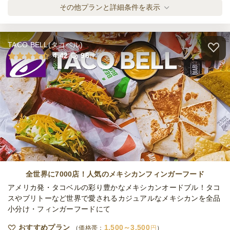
チキンビリヤニ入り エリックサウス・プレ
その他プランと詳細条件を表示
ミアム
オードブル
3,300
円
/人
TACO BELL(タコベル)
全てのプランを見る（3件）
4.42
96
件
オードブル
4日前12時
締切
30,000
最低ご注文金額
円
全世界に7000店！人気のメキシカンフィンガーフード
アメリカ発・タコベルの彩り豊かなメキシカンオードブル！タコ
スやブリトーなど世界で愛されるカジュアルなメキシカンを全品
小分け・フィンガーフードにて
おすすめプラン
1,500～3,500
価格帯：
円