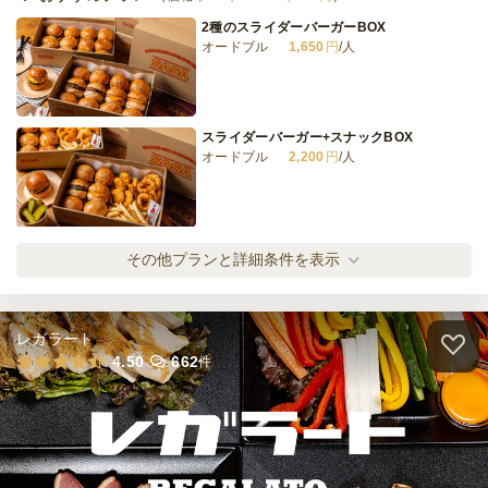
2種のスライダーバーガーBOX
オードブル
1,650
円
/人
TOYO 小分け・ラグジュアリーオードブル
オードブル
2,500
円
/人
スライダーバーガー+スナックBOX
オードブル
2,200
円
/人
全てのプランを見る（10件）
オードブル
2日前17時
締切
SASAオリジナル・ハンバーガー
その他プランと詳細条件を表示
30,000
最低ご注文金額
円
オードブル
1,870
円
/人
ケータリング
3日前12時
締切
レガラート
0
最低ご注文金額
円
SASAオリジナル・チーズバーガー
4.50
662
件
オードブル
2,080
円
/人
SASAオリジナル・中目黒バーガー