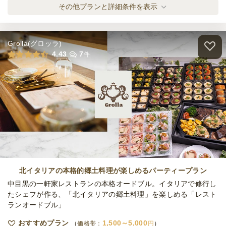
肉絨毯デリバリー梅プラン
その他プランと詳細条件を表示
オードブル
1,000
円
/人
Grolla(グロッラ)
肉絨毯&手ごね鶏団子デリバリー竹プラン
4.43
7
件
オードブル
1,500
円
/人
和牛ハツの入った肉ケータリング松プラン
ケータリング
2,500
円
/人
肉絨毯&ケータリング竹プラン
ケータリング
2,000
円
/人
北イタリアの本格的郷土料理が楽しめるパーティープラン
中目黒の一軒家レストランの本格オードブル。イタリアで修行し
たシェフが作る、「北イタリアの郷土料理」を楽しめる「レスト
ランオードブル」
肉絨毯ケータリング梅プラン
ケータリング
1,500
円
/人
おすすめプラン
1,500～5,000
価格帯：
円