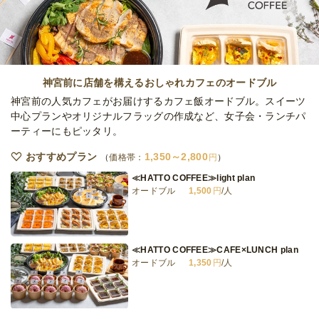
オードブル
1,600
円
/人
野菜3種&フルーツサンド2種と惣菜プラン
オードブル
1,700
円
/人
神宮前に店舗を構えるおしゃれカフェのオードブル
神宮前の人気カフェがお届けするカフェ飯オードブル。スイーツ
中心プランやオリジナルフラッグの作成など、女子会・ランチパ
ーティーにもピッタリ。
全てのプランを見る（6件）
おすすめプラン
1,350～2,800
オードブル
価格帯：
円
2日前15時
締切
≪HATTO COFFEE≫light plan
30,000
最低ご注文金額
円
オードブル
1,500
円
/人
≪HATTO COFFEE≫CAFE×LUNCH plan
オードブル
1,350
円
/人