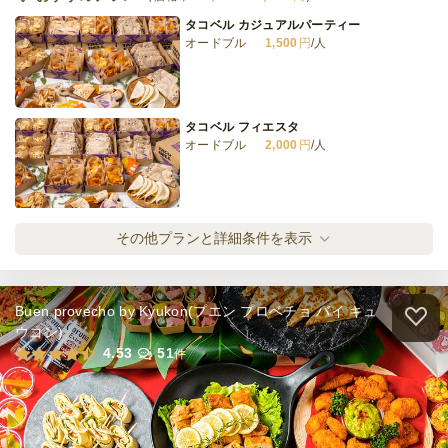
タコベル カジュアルパーティー
オードブル
1,500
円
/人
タコベル フィエスタ
オードブル
2,000
円
/人
タコベル デラックスパーティー
その他プランと詳細条件を表示
オードブル
2,300
円
/人
Buen provecho by Kyukon(プエン プロベチョ バイ キュ
タコベル ロイヤルパーティー
ウコン)
オードブル
3,500
円
/人
4.53
51
件
全てのプランを見る（4件）