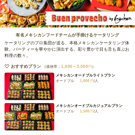
オードブル
2日前12時
締切
30,000
最低ご注文金額
円
有名メキシカンフードチームが手掛けるケータリング
ケータリングのプロ集団が送る、本格メキシカンケータリング体
験。パーティーを華やかに演出する、彩り豊かで目も舌も喜ぶお
料理の数々。
おすすめプラン
1,000～3,500
価格帯：
円
メキシカンオードブルライトプラン
オードブル
1,000
円
/人
メキシカンオードブルカジュアルプラン
オードブル
1,500
円
/人