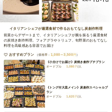
オードブル
5,000
円
/人
全てのプランを見る（5件）
イタリアンシェフが厳選食材で作るおもてなし炭創作料理
オードブル
前菜からデザートまで、イタリアンシェフが腕を振るう厳選食材
2日前12時
締切
の炭焼き創作料理。フォアグラやトリュフ、旬野菜のおもてなし
30,000
最低ご注文金額
円
料理を高級感ある容器でお届け
おすすめプラン
1,080～3,500
価格帯：
円
《小分けでお届け》炭焼き創作プチプラン
オードブル
1,080
円
/人
《トング付大皿メイン》炭創作スペシャルプ
ラン
オードブル
1,620
円
/人