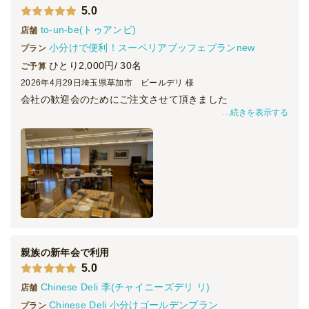
5.0
to-un-be(トゥアンビ)
店舗
小分けで便利！スーペリアブッフェプランnew
プラン
ひとり2,000円/ 30名
ご予算
2026年4月29日
埼玉県草加市 ビールデリ 様
会社の歓迎会のためにご注文させて頂きました
続きを表示する
想像以上にクオリティが高くて驚きました。まず料理の見た
目がとても華やかで、テーブルに並べた瞬間に会場の雰囲気
が一気に明るくなりました。歓迎会という場にもぴったり
で、「ちゃんと準備してる会社だな」という印象を与えられ
たと思います。
味も申し分なく、どの料理もバランスが良く、参加者からの
評判もかなり良かったです。特にフィンガーフード系は食べ
やすく、会話をしながらでも気軽に楽しめるので、こういう
親族の新年会で利用
場には相性がいいと感じました。
5.0
Chinese Deli 李(チャイニーズデリ リ)
結果として、参加者の満足度も高く、歓迎会としてとても良
店舗
い時間を作ることができました。今後こういった社内イベン
Chinese Deli 小分けゴールデンプラン
プラン