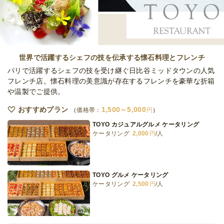
個)
オードブル
500
円
/人
たらこ入！3種の白米おにぎりといなり(1人2
個)
世界で活躍するシェフの技を伝承する懐石料理とフレンチ
オードブル
500
円
/人
パリで活躍するシェフの技を受け継ぐ日比谷ミッドタウンの人気
フレンチ店。懐石料理の美意識が存在するフレンチを豪華な折箱
や温製でご提供。
白米おいなりさん(1人1個)
オードブル
250
円
/人
おすすめプラン
1,500～5,000
価格帯：
円
TOYO カジュアルグルメ ケータリング
ケータリング
2,000
円
/人
王道の鮭入り！4種の玄米おにぎり(1人2個)
オードブル
500
円
/人
TOYO グルメ ケータリング
ケータリング
2,500
円
/人
全てのプランを見る（14件）
オードブル
2日前18時