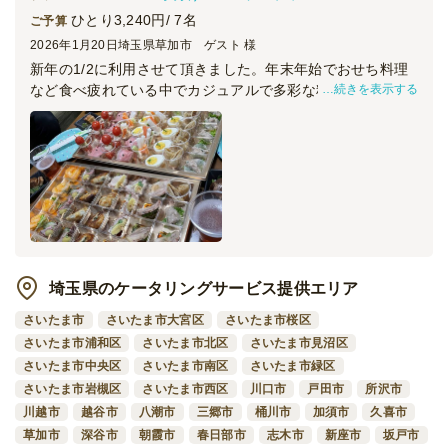
トがある際には、また利用したいと思えるサービスでした。
ひとり3,240円/ 7名
ご予算
2026年1月20日
埼玉県草加市 ゲスト 様
新年の1/2に利用させて頂きました。年末年始でおせち料理
続きを表示する
など食べ疲れている中でカジュアルで多彩な料理にとても喜
ばれました。
盛り付けも綺麗で美味しいですし、また年初に関わらず時間
通り配達頂きまして、非の打ち所はなかったです。機会があ
ればまた利用させて頂きます。
埼玉県のケータリングサービス提供エリア
さいたま市
さいたま市大宮区
さいたま市桜区
さいたま市浦和区
さいたま市北区
さいたま市見沼区
さいたま市中央区
さいたま市南区
さいたま市緑区
さいたま市岩槻区
さいたま市西区
川口市
戸田市
所沢市
川越市
越谷市
八潮市
三郷市
桶川市
加須市
久喜市
草加市
深谷市
朝霞市
春日部市
志木市
新座市
坂戸市