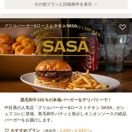
締切
TOYO ラグジュアリー ケータリング
その他プランと詳細条件を表示
※定休日を除く営業日換算
ケータリング
3,000
円
/人
日・祝
定休日
30,000
最低ご注文金額
円
グリルバーガー&ローストチキンSASA
TOYO エレガント ケータリング
ケータリング
4,000
円
/人
TOYO ゴールデン ケータリング
ケータリング
5,000
円
/人
TOYO 小分け・カジュアルグルメ オードブ
ル
黒毛和牛100％の本格バーガーをデリバリーで！
オードブル
1,500
円
/人
中目黒の人気店「グリルバーガー&ローストチキン SASA」がシ
ェフコレに登場。黒毛和牛パティと焦がしオニオンソースの絶品
バーガーをお届けします。
TOYO 小分け・グルメオードブル
オードブル
2,000
円
/人
おすすめプラン
1,650～2,530
価格帯：
円