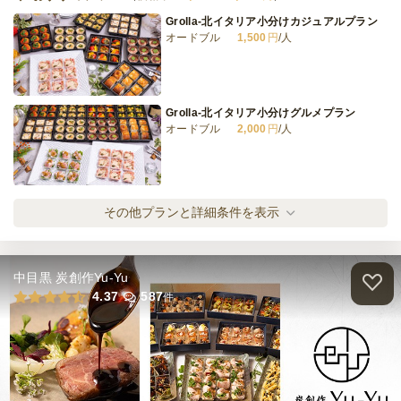
Grolla‐北イタリア小分けカジュアルプラン
オードブル
1,500
円
/人
和牛ハツの入った肉デリバリー松プラン
オードブル
2,000
円
/人
Grolla‐北イタリア小分けグルメプラン
オードブル
2,000
円
/人
全てのプランを見る（10件）
オードブル
2日前17時
締切
Grolla‐北イタリア小分けスペシャルプラン
その他プランと詳細条件を表示
30,000
最低ご注文金額
円
オードブル
2,500
円
/人
ケータリング
3日前19時
締切
中目黒 炭創作Yu-Yu
0
最低ご注文金額
円
Grolla‐北イタリア小分けプレミアムプラン
4.37
587
件
オードブル
3,500
円
/人
Grolla‐温製メインのラグジュアリープラン