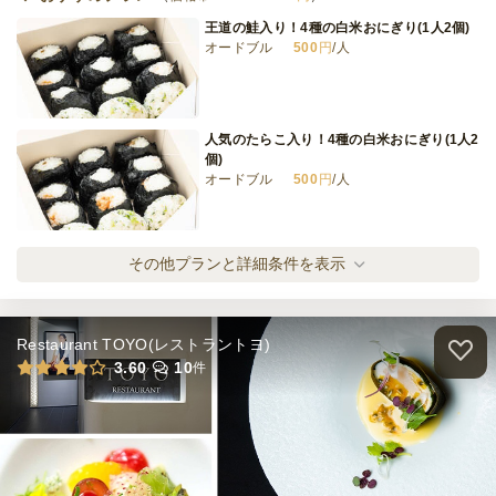
王道の鮭入り！4種の白米おにぎり(1人2個)
オードブル
500
円
/人
《小分けで届く》フォアグラ炭焼肉と手毬鮨
プラン
オードブル
3,000
円
/人
人気のたらこ入り！4種の白米おにぎり(1人2
個)
オードブル
500
円
/人
全てのプランを見る（9件）
オードブル
1日前17時
締切
混ぜご飯2種入り！4種の白米おにぎり(1人2
その他プランと詳細条件を表示
30,000
最低ご注文金額
円
個)
オードブル
500
円
/人
Restaurant TOYO(レストラントヨ)
じゃこむすび入り！4種の白米おにぎり(1人2
3.60
10
件
個)
オードブル
500
円
/人
鮭入り！3種の白米おにぎりといなり(1人2