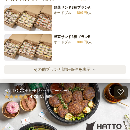
野菜サンド3種プランA
オードブル
800
円
/人
メキシカンケータリングスタンダードプラン
ケータリング
2,500
円
/人
野菜サンド3種プランB
オードブル
800
円
/人
全てのプランを見る（10件）
オードブル
2日前17時
締切
フルーツサンド3種プラン
その他プランと詳細条件を表示
30,000
最低ご注文金額
円
オードブル
1,000
円
/人
ケータリング
3日前19時
締切
HATTO COFFEE(ハットコーヒー)
0
最低ご注文金額
円
野菜サンド5種プラン
4.70
59
件
オードブル
1,300
円
/人
デリ有り 野菜5種のサンドイッチプラン