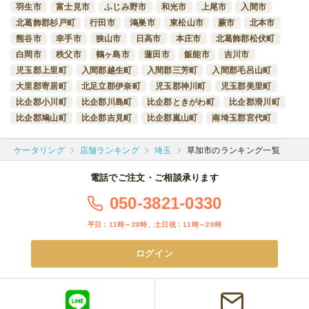
羽生市
富士見市
ふじみ野市
和光市
上尾市
入間市
北葛飾郡杉戸町
行田市
鴻巣市
東松山市
蕨市
北本市
熊谷市
幸手市
狭山市
日高市
本庄市
北葛飾郡松伏町
白岡市
秩父市
鶴ヶ島市
蓮田市
飯能市
吉川市
児玉郡上里町
入間郡越生町
入間郡三芳町
入間郡毛呂山町
大里郡寄居町
北足立郡伊奈町
児玉郡神川町
児玉郡美里町
比企郡小川町
比企郡川島町
比企郡ときがわ町
比企郡滑川町
比企郡鳩山町
比企郡吉見町
比企郡嵐山町
南埼玉郡宮代町
ケータリング
店舗ランキング
埼玉
草加市のランキング一覧
電話でご注文・ご相談承ります
050-3821-0330
平日：11時～20時、土日祝：11時～20時
ログイン