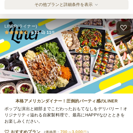
≪HATTO COFFEE≫standard plan
その他プランと詳細条件を表示
オードブル
1,800
円
/人
LINER(ライナー)
≪HATTO COFFEE≫deluxe plan
4.33
11
件
オードブル
2,300
円
/人
≪HATTO COFFEE≫special plan
オードブル
2,800
円
/人
全てのプランを見る（5件）
本格アメリカンダイナー！圧倒的パーティ感のLINER
オードブル
ポップな演出と細部までこだわったおもてなしをデリバリー！オ
3日前18時
締切
リジナリティ溢れる自家製料理で、最高にHAPPYなひとときを
30,000
最低ご注文金額
円
お楽しみください。
おすすめプラン
700～3,000
価格帯：
円