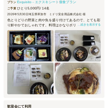
Exquisito - エクスキシート個食プラン
プラン
ひとり5,000円/ 14名
ご予算
2026年5月30日
埼玉県草加市 ミドリ安全用品株式会社 様
色とりどりの野菜と肉や魚を盛り付けてあるので、とても彩
続きを表示する
り鮮やかでおしゃれです。料理はかなりボリュームがあり、
ランチでは食べきれず半分ほど持ち帰りました。肉類の味は
少し若者向けかもしれません。画像入りのメニュー表示も添
付されていて良かったです。
歓迎会にて利用