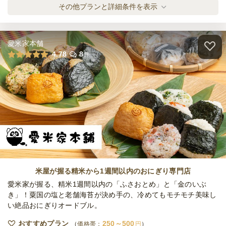
《小分けで届く》炭創作スペシャルプラン
その他プランと詳細条件を表示
オードブル
1,620
円
/人
愛米家本舗
《トング付・大皿メイン》3種の炭焼き肉プ
4.78
8
件
ラン
オードブル
2,000
円
/人
《小分けで届く》3種の炭焼き肉プラン
オードブル
2,100
円
/人
《トング付・大皿メイン》3種の炭焼き肉と
お魚
米屋が握る精米から1週間以内のおにぎり専門店
オードブル
2,500
円
/人
愛米家が握る、精米1週間以内の「ふさおとめ」と「金のいぶ
き」！粟国の塩と老舗海苔が決め手の、冷めてもモチモチ美味し
い絶品おにぎりオードブル。
《小分けで届く》3種の炭焼き肉とお魚プラ
ン
おすすめプラン
250～500
価格帯：
円
オードブル
2,600
円
/人