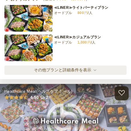
≪LINER≫ライトパーティプラン
オードブル
800
円
/人
≪LINER≫カジュアルプラン
オードブル
1,000
円
/人
≪LINER≫クラシックプラン
その他プランと詳細条件を表示
オードブル
1,200
円
/人
Healthcare Meal(ヘルスケアミール)
≪LINER≫スタンダードプラン
4.50
2
件
オードブル
1,500
円
/人
≪LINER≫ プレミアムプラン