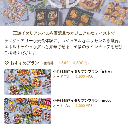
オードブル
2,000
円
/人
≪LINER≫ シグネチャープラン
オードブル
2,500
円
/人
王道イタリアンバルを贅沢且つカジュアルなテイストで
ラグジュアリーな美食体験に、カジュアルなエッセンスを融合。
エネルギッシュな宴へと昇華させる、至福のラインナップをぜひ
ご堪能ください。
≪LINER≫グランドプラン
オードブル
3,000
円
/人
おすすめプラン
1,500～4,500
価格帯：
円
小分け創作イタリアンプラン「intro」
オードブル
1,500
円
/人
≪LINER≫デザート：ライトプラン
オードブル
700
円
/人
小分け創作イタリアンプラン「mood」
オードブル
2,000
円
/人
全てのプランを見る（12件）
オードブル