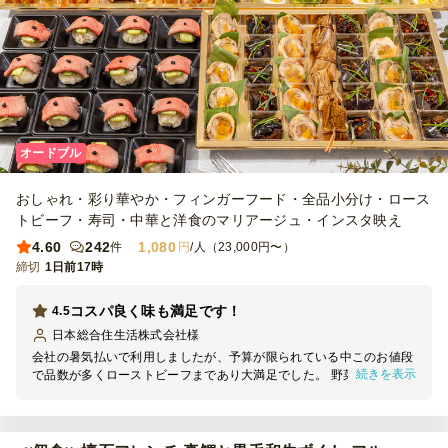
オードブル
おしゃれ・彩り華やか・フィンガーフード・全品小分け・ロース
トビーフ・寿司・中華と洋食のマリアージュ・インスタ映え
4.60
242
1,080
件
円
/人（23,000円〜）
締切
1日前17時
コスパ良く味も満足です！
4.5
日本総合住生活株式会社
様
会社の暑気払いで利用しましたが、予算が限られている中このお値段
続きを表示
で品数が多くローストビーフまであり大満足でした。 野菜や卵のお
かげで彩も良かったです。小分けになっているため取りやすく参加者
からも好評でした。また次も利用したいと思います。