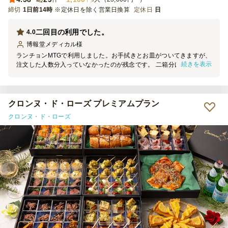
締切
1日前14時
※定休日を除く営業日換算
定休日
日
二回目の利用でした。
4.0
博報堂メディカル
様
ランチョンMTGで利用しました。お手拭きとお皿がついてきますが、
続きを表示
注文した人数分入っていなかったのが残念です。 二箱分けてバラン
スよく梱包していただいてましたが、思っていたよりも緩衝材が多く
片付けの手間になってしまうので「社内会議向け」の簡素な梱包など
が選べるとよいな、と感じました。パーティー向けに購入した場合は
華やかでよいと思います。
クロンヌ・ド・ローズ プレミアムプラン
クロンヌ・ド・ローズ