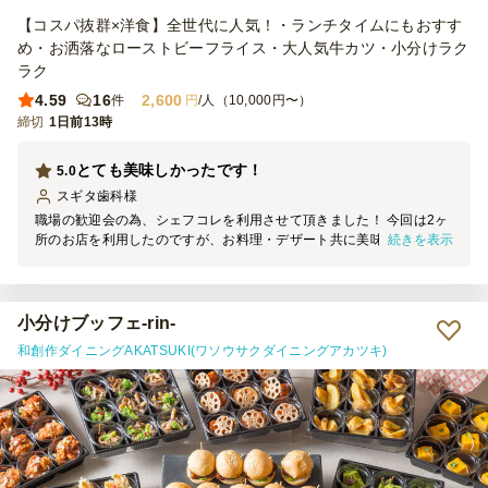
【コスパ抜群×洋食】全世代に人気！・ランチタイムにもおすす
め・お洒落なローストビーフライス・大人気牛カツ・小分けラク
ラク
4.59
16
2,600
件
円
/人（10,000円〜）
締切
1日前13時
とても美味しかったです！
5.0
スギタ歯科
様
職場の歓迎会の為、シェフコレを利用させて頂きました！ 今回は2ヶ
続きを表示
所のお店を利用したのですが、お料理・デザート共に美味しかったで
すし、カップや、1人ずつ分かれていてとても取りやすかったです。
配送も時間内に届きました。
小分けブッフェ-rin-
和創作ダイニングAKATSUKI(ワソウサクダイニングアカツキ)