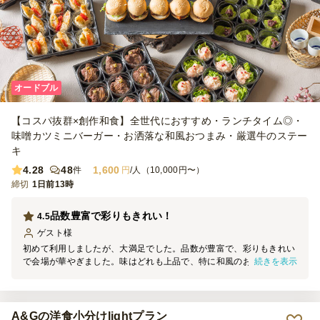
オードブル
【コスパ抜群×創作和食】全世代におすすめ・ランチタイム◎・
味噌カツミニバーガー・お洒落な和風おつまみ・厳選牛のステー
キ
4.28
48
1,600
件
円
/人（10,000円〜）
締切
1日前13時
品数豊富で彩りもきれい！
4.5
ゲスト
様
初めて利用しましたが、大満足でした。品数が豊富で、彩りもきれい
続きを表示
で会場が華やぎました。味はどれも上品で、特に和風のお惣菜やお肉
料理が好評でした。参加者からも「美味しい」「この価格でこの内容
はすごい」と幹事として嬉しかったです。配送もスムーズで、次回の
懇親会でも利用したいと思います。
A&Gの洋食小分けlightプラン