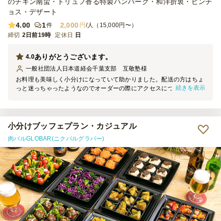
のチキン南蛮・トリュフ香る特製ハンバーグ・和洋折衷・ピンチ
に盛り上げてくれました。海外からの友人にも「きれい」「食べやす
ョス・デザート
い」と好評で、おもてなしにもぴったりだと感じました。 【コス
4.00
1
2,000
件
円
/人（15,000円〜）
パ】 一人当たりの金額を考えると、とてもコストパフォーマンスが
締切
高いと思います。料理の種類が多く、見た目の華やかさもあり、準備
2日前19時
定休日
日
にかかる時間や手間を大幅に減らせることを考えると、価格以上の価
値がありました。自分たちでこれだけの種類を用意するのは大変なの
ありがとうございます。
4.0
で、特別な日や来客時には十分利用する価値があると感じました。
一般社団法人日本道経会千葉支部 互敬塾
様
お料理も美味しく小分けになっていて助かりました。配送の方はちょ
続きを表示
っと迷っちゃったようなのでオーダーの際にアクセスについてはこち
らも細かく指示したほうがよいなと思いました。
小分けブッフェプラン・カジュアル
肉バルGLOBAR(ニクバルグラバー)