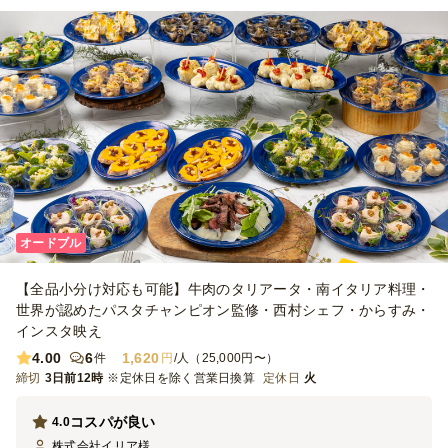
オードブル
【全品小分け対応も可能】牛肉のタリアータ・南イタリア料理・
世界が認めたパスタチャンピオン監修・西村シェフ・からすみ・
インスタ映え
4.00
6
1,620
件
円
/人（25,000円〜）
締切
3日前12時
※定休日を除く営業日換算
定休日
火
コスパが良い
4.0
株式会社イリア
様