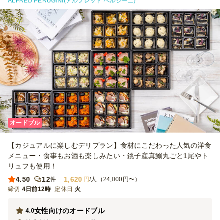
ALFRED PERUGINI(アルフレッド ペルジーニ)
オードブル
【カジュアルに楽しむデリプラン】食材にこだわった人気の洋食
メニュー・食事もお酒も楽しみたい・銚子産真鰯丸ごと1尾やト
リュフも使用！
4.50
12
1,620
件
円
/人（24,000円〜）
締切
4日前12時
定休日
火
女性向けのオードブル
4.0