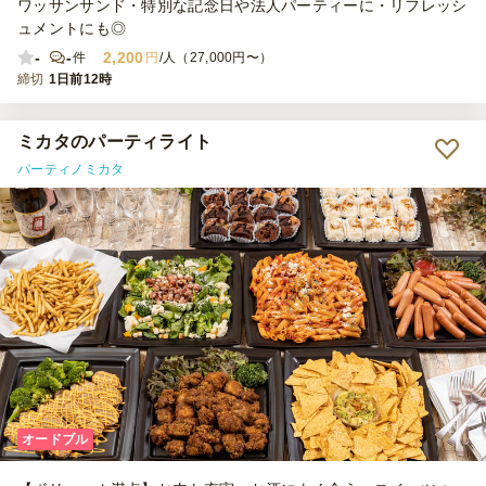
ワッサンサンド・特別な記念日や法人パーティーに・リフレッシ
ュメントにも◎
-
-
2,200
件
円
/人（27,000円〜）
締切
1日前12時
ミカタのパーティライト
パーティノミカタ
オードブル