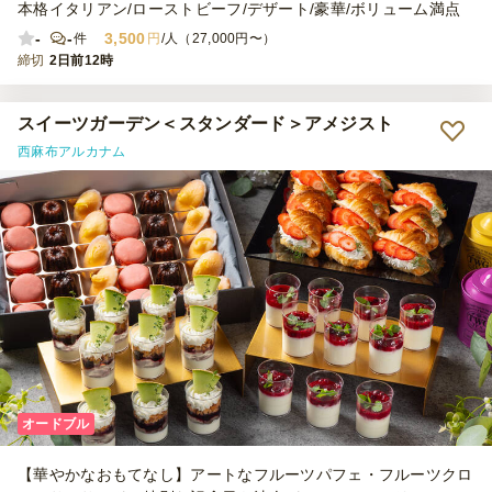
本格イタリアン/ローストビーフ/デザート/豪華/ボリューム満点
-
-
3,500
件
円
/人（27,000円〜）
締切
2日前12時
スイーツガーデン＜スタンダード＞アメジスト
西麻布アルカナム
オードブル
【華やかなおもてなし】アートなフルーツパフェ・フルーツクロ