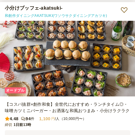
唯一物足りなかったのですが、他は大満足です。
小分けブッフェ-akatsuki-
和創作ダイニングAKATSUKI(ワソウサクダイニングアカツキ)
オードブル
【コスパ抜群×創作和食】全世代におすすめ・ランチタイム◎・
味噌カツミニバーガー・お洒落な和風おつまみ・小分けラクラク
4.48
94
1,100
件
円
/人（10,000円〜）
締切
1日前13時