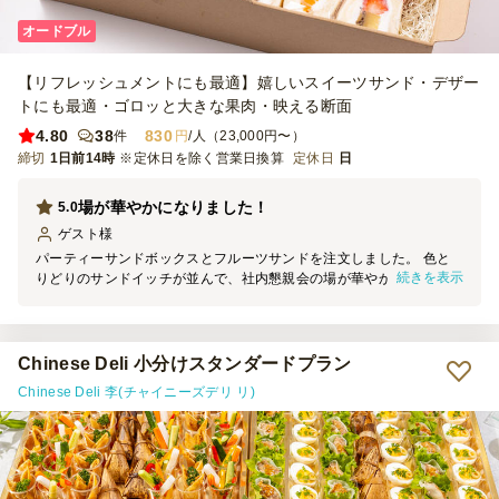
オードブル
【リフレッシュメントにも最適】嬉しいスイーツサンド・デザー
トにも最適・ゴロッと大きな果肉・映える断面
4.80
38
830
件
円
/人（23,000円〜）
締切
1日前14時
※定休日を除く営業日換算
定休日
日
場が華やかになりました！
5.0
ゲスト
様
パーティーサンドボックスとフルーツサンドを注文しました。 色と
続きを表示
りどりのサンドイッチが並んで、社内懇親会の場が華やかになりまし
た。 サンドイッチはひとつひとつがボリュームもあり、食事として
の満足感もありました。 個包装なので分けやすいのも良いと思いま
した。
Chinese Deli 小分けスタンダードプラン
Chinese Deli 李(チャイニーズデリ リ)