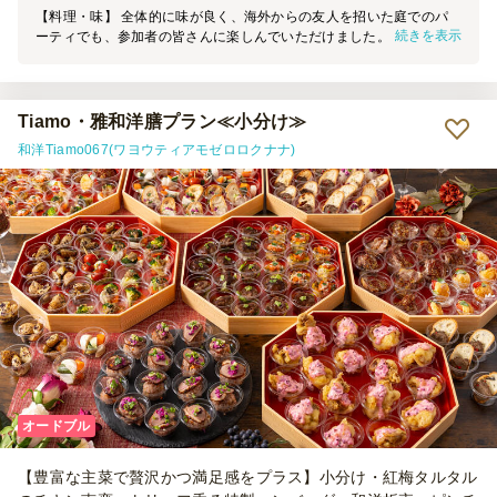
【料理・味】 全体的に味が良く、海外からの友人を招いた庭でのパ
続きを表示
ーティでも、参加者の皆さんに楽しんでいただけました。品数が豊富
なので、それぞれ苦手な食材があっても十分に食べられるものがあ
り、満足感のある内容だったと思います。 星を1つ減らした理由は、
次の2点です。 ① ローストビーフちらしは、ご飯とローストビーフの
間にしば漬けが入っていました。参加者の間では少し好みが分かれた
Tiamo・雅和洋膳プラン≪小分け≫
ようで、当日はあまり召し上がる方がいませんでした。 ② 3種きのこ
和洋Tiamo067(ワヨウティアモゼロロクナナ)
とブロッコリーのマリネは、少し味付けが濃く感じました。お酒と一
緒であればちょうど良いのかもしれませんが、ノンアルの方も一定数
いたため、そのままいただくにはやや塩味が強めでした。 【サービ
ス】 指定時間より少し早めに届けてくださったため、料理を並べる
時間に余裕ができ、とても助かりました。 一方で、配達場所につい
ては少し気になった点がありました。今回の住所は何十年も前から存
在し、Googleマップなどでも問題なく表示される場所ですが、注文
後のメールで「住所が不明瞭」との連絡がありました。当日も配達業
者さんのナビでは表示されなかったようで、お手数をおかけしてしま
いました。 また、注文最低金額が25,000円からだったため、人数分
の料理は足りていても、最低金額に合わせるためにオプションを追加
して調整する必要があり、その点は少し手間に感じました。以前、都
内で利用した際にはもう少し低い最低注文金額の店舗もあったため、
配送エリアによる違いなのだと思いますが、もう少し利用しやすい金
オードブル
額設定になると、さらに注文しやすくなると感じました。 【雰囲
気】 一品ずつ小分けになっているため取り分けが不要で、好きなも
【豊富な主菜で贅沢かつ満足感をプラス】小分け・紅梅タルタル
のを気軽に選べるのがとても良かったです。テーブルに並べるだけで
彩りが良く、見た目も華やかになり、ホームパーティの雰囲気を一気