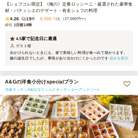
【シェフコレ限定】《俺の》定番ロッシーニ・厳選された豪華食
材・パティシエのデザート・有名シェフの料理
4.26
19
9,500
件
円
/人（27,000円〜）
締切
1日前14時
家で記念日に最適
4.5
ゲスト
様
出かけられないときにも、家で美味しい料理が食べれて助かります。
続きを表示
嫁の誕生日でしたが、事情があり出かけにくかったのですが、選んで
正解でした。 自分の好きなワインと合わせることもできるので、自
分なりのアレンジができるのもいいですね。 味はレストランと同じ
でかなり本格的なフレンチが食べられます。 アニバーサリーケーキ
も一流の味ですごくおいしかったです。 来てから少し時間が空くよ
A&Gの洋食小分けspecialプラン
うならアミューズとデザートなどは冷蔵庫に入れておくほうがいいで
洋食キッチンA&G(ヨウショクキッチンエーアンドジー)
すね。 このあたり、少し説明があると助かります。 サラダなどは2人
分が一つのお皿に入ってますが、綺麗に盛り付けてあるので他のお皿
に移すか悩む料理があったので、このあたりは2人分に分けてもらえ
るとなおいいですね