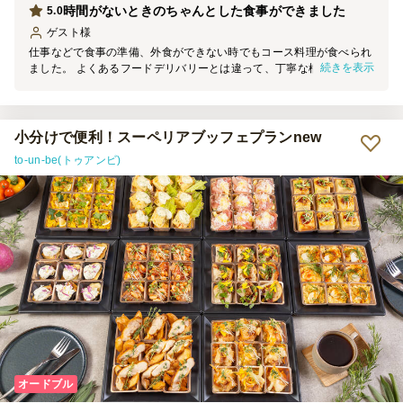
時間がないときのちゃんとした食事ができました
5.0
ゲスト
様
仕事などで食事の準備、外食ができない時でもコース料理が食べられ
続きを表示
ました。 よくあるフードデリバリーとは違って、丁寧な梱包、配達
にお品書きまであって、手軽だけど高級感もあり、贅沢な気分になれ
ました。 使い捨ての容器でも黒で統一されていて、高級感がありま
す。 紐を引いて食材を温める加熱剤もついていて、しっかりお肉も
温まります。 お店での食事とまではなかなか難しいですが、時間が
小分けで便利！スーペリアブッフェプランnew
ない時、お店に行けない時のちゃんとした食事には最適です。 他の
to-un-be(トゥアンビ)
種類のお料理も食べてみたいと思いました。
オードブル