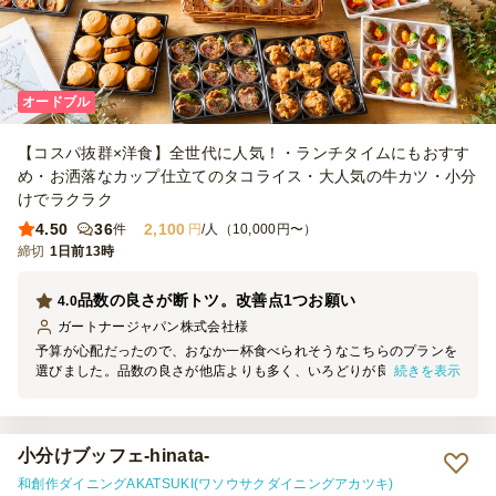
オードブル
【コスパ抜群×洋食】全世代に人気！・ランチタイムにもおすす
め・お洒落なカップ仕立てのタコライス・大人気の牛カツ・小分
けでラクラク
4.50
36
2,100
件
円
/人（10,000円〜）
締切
1日前13時
品数の良さが断トツ。改善点1つお願い
4.0
ガートナージャパン株式会社
様
予算が心配だったので、おなか一杯食べられそうなこちらのプランを
続きを表示
選びました。品数の良さが他店よりも多く、いろどりが良い点で、男
性にも受けました。人気が高くてすぐに無くなったメニューはお肉も
のでした。カップご飯は、いろどりの良さで人気がありました。最後
に残ったものを片付けた担当者の視点で今回感じたことは、男性は老
若問わずに肉ものが大好き。いろどりの工夫がなされているこちらの
小分けブッフェ-hinata-
お料理プランは、９個入りボックスで提供いただいたのですが、小さ
和創作ダイニングAKATSUKI(ワソウサクダイニングアカツキ)
くても良いので、「このおかずは〇〇です」とわかるようなメニュー