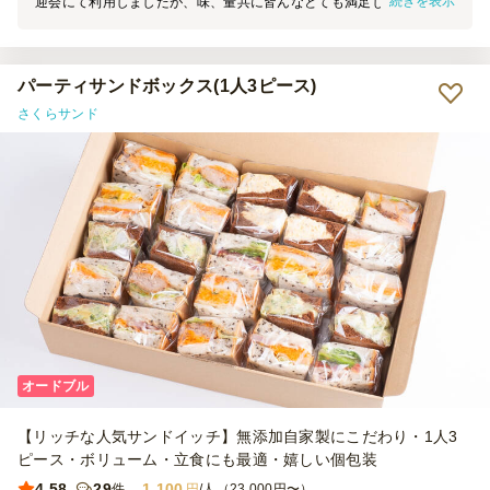
続きを表示
迎会にて利用しましたが、味、量共に皆んなとても満足しておりまし
た。 また利用させて頂きます。 宜しくお願い致します。
パーティサンドボックス(1人3ピース)
さくらサンド
オードブル
【リッチな人気サンドイッチ】無添加自家製にこだわり・1人3
ピース・ボリューム・立食にも最適・嬉しい個包装
4.58
29
1,100
件
円
/人（23,000円〜）