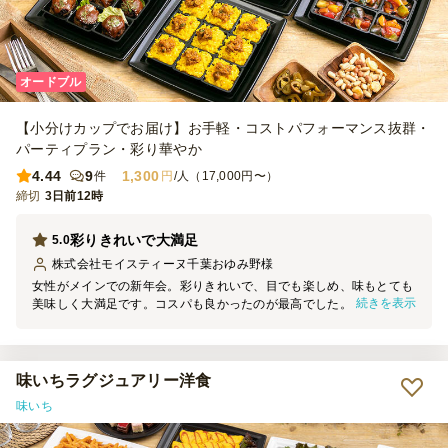
オードブル
【小分けカップでお届け】お手軽・コストパフォーマンス抜群・
パーティプラン・彩り華やか
4.44
9
1,300
件
円
/人（17,000円〜）
締切
3日前12時
彩りきれいで大満足
5.0
株式会社モイスティーヌ千葉おゆみ野
様
女性がメインでの新年会。彩りきれいで、目でも楽しめ、味もとても
続きを表示
美味しく大満足です。コスパも良かったのが最高でした。 おしぼり
のパッケージが蛍光色なのが、また並べた時にインパクトがあってと
ても良かったです。
味いちラグジュアリー洋食
味いち