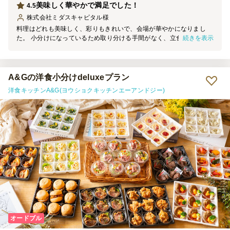
美味しく華やかで満足でした！
4.5
株式会社ミダスキャピタル
様
料理はどれも美味しく、彩りもきれいで、会場が華やかになりまし
続きを表示
た。 小分けになっているため取り分ける手間がなく、立食形式でも
食べやすかったです。 価格に対して品数やボリュームも十分で、参
加者からも好評でした。 オプションでも良いので紙皿なども一緒に
付いていると、さらに利用しやすかったと思います。
A&Gの洋食小分けdeluxeプラン
洋食キッチンA&G(ヨウショクキッチンエーアンドジー)
オードブル