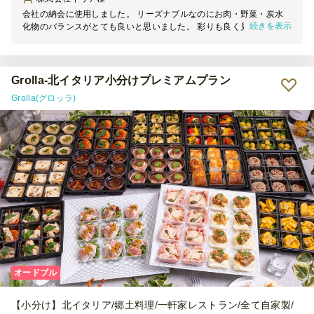
会社の納会に使用しました。 リーズナブルなのにお肉・野菜・炭水
続きを表示
化物のバランスがとても良いと思いました。 彩りも良く見栄えがす
るのと小分けになっていて便利なのとで、とても助かりました。 い
つも納会終了後に料理が結構余ってしまうのですが、今回は殆ど余ら
なかったので、出席者も満足してくれたのかなと思います。
Grolla‐北イタリア小分けプレミアムプラン
Grolla(グロッラ)
オードブル
【小分け】北イタリア/郷土料理/一軒家レストラン/全て自家製/