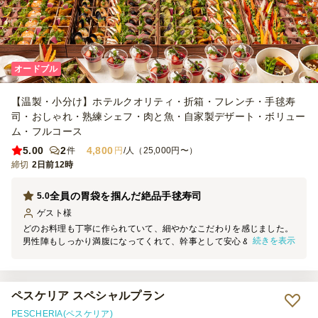
オードブル
【温製・小分け】ホテルクオリティ・折箱・フレンチ・手毬寿
司・おしゃれ・熟練シェフ・肉と魚・自家製デザート・ボリュー
ム・フルコース
5.00
2
4,800
件
円
/人（25,000円〜）
締切
2日前12時
全員の胃袋を掴んだ絶品手毬寿司
5.0
ゲスト
様
どのお料理も丁寧に作られていて、細やかなこだわりを感じました。
続きを表示
男性陣もしっかり満腹になってくれて、幹事として安心＆大満足で
す！加熱式容器で提供されたハヤシライスは、場を盛り上げてくれま
した。熱々の状態で美味しくいただけましたが、使用方法の説明書き
があるとよかったと感じました。リピートしたいです！
ペスケリア スペシャルプラン
PESCHERIA(ペスケリア)