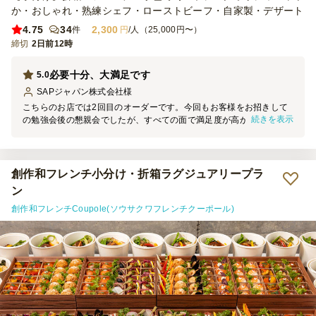
か・おしゃれ・熟練シェフ・ローストビーフ・自家製・デザート
4.75
34
2,300
件
円
/人（25,000円〜）
締切
2日前12時
必要十分、大満足です
5.0
SAPジャパン株式会社
様
こちらのお店では2回目のオーダーです。今回もお客様をお招きして
続きを表示
の勉強会後の懇親会でしたが、すべての面で満足度が高かったです。
これだけのお料理が、配送までオール込みで、1人あたり2300円で配
達していただけるとは、ありがたいことです。またリピートします！
創作和フレンチ小分け・折箱ラグジュアリープラ
ン
創作和フレンチCoupole(ソウサクワフレンチクーポール)