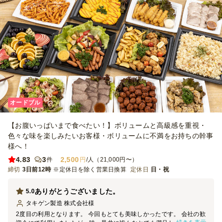
オードブル
【お腹いっぱいまで食べたい！】ボリュームと高級感を重視・
色々な味を楽しみたいお客様・ボリュームに不満をお持ちの幹事
様へ！
4.83
3
2,500
件
円
/人（21,000円〜）
締切
3日前12時
※定休日を除く営業日換算
定休日
日・祝
ありがとうございました。
5.0
タキゲン製造 株式会社
様
2度目の利用となります。 今回もとても美味しかったです。 会社の歓