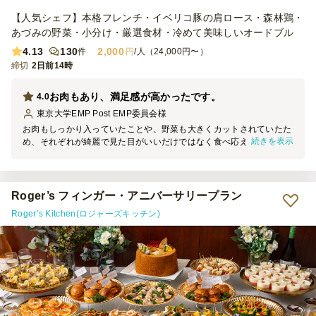
【人気シェフ】本格フレンチ・イベリコ豚の肩ロース・森林鶏・
あづみの野菜・小分け・厳選食材・冷めて美味しいオードブル
4.13
130
2,000
件
円
/人（24,000円〜）
締切
2日前14時
お肉もあり、満足感が高かったです。
4.0
東京大学EMP Post EMP委員会
様
お肉もしっかり入っていたことや、野菜も大きくカットされていたた
続きを表示
め、それぞれが綺麗で見た目がいいだけではなく食べ応えがあり、満
足感が高かったです。量が欲しければピザなどを組み合わせてもいい
かもしれません。
Roger’s フィンガー・アニバーサリープラン
Roger’s Kitchen(ロジャーズキッチン)