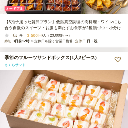
オードブル
【3拍子揃った贅沢プラン】低温真空調理の肉料理・ワインにも
合う自慢のスイーツ・お腹も満たすお食事が2種類づつ・小分け
-
-
3,500
件
円
/人（23,000円〜）
締切
3日前12時
※定休日を除く営業日換算
定休日
日・祝
季節のフルーツサンドボックス(1人2ピース)
さくらサンド