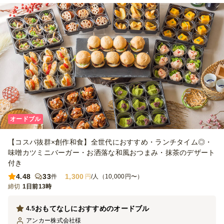
のシールを、全部でなくて良いので、貼っていただけると、もっと売
れ行きが良くなったのではと思います。注文者本人は、「これタコラ
イスだな」というように見ればパッとわかるのですが、食べる人たち
は、見るだけではわからないものもあったようでした。例えば、タコ
ライスのカップがいくつも入っているパックの外装に小さくメニュー
のシールが貼ってあったら、食べるほうも楽しさがアップします。総
合的には、いろどりを良くして、おいしく食べられる工夫をされてい
る貴店のプランは、そのアイデアがとても良いと思いましたので、こ
れからも応援しております。
オードブル
【コスパ抜群×創作和食】全世代におすすめ・ランチタイム◎・
味噌カツミニバーガー・お洒落な和風おつまみ・抹茶のデザート
付き
4.48
33
1,300
件
円
/人（10,000円〜）
締切
1日前13時
おもてなしにおすすめのオードブル
4.5
アンカー株式会社
様