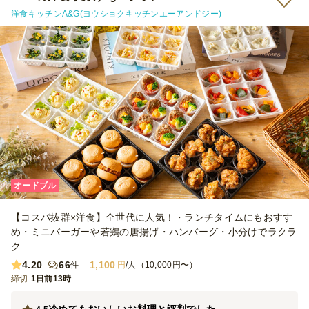
洋食キッチンA&G(ヨウショクキッチンエーアンドジー)
オードブル
【コスパ抜群×洋食】全世代に人気！・ランチタイムにもおすす
め・ミニバーガーや若鶏の唐揚げ・ハンバーグ・小分けでラクラ
ク
4.20
66
1,100
件
円
/人（10,000円〜）
締切
1日前13時