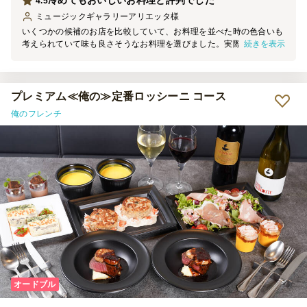
冷めてもおいしいお料理と評判でした
4.5
ミュージックギャラリーアリエッタ
様
いくつかの候補のお店を比較していて、お料理を並べた時の色合いも
続きを表示
考えられていて味も良さそうなお料理を選びました。実際皆様から
「美味しかった」「冷めても美味しい料理ね」と言われ、本当に良か
ったと思いました。子供たちは唐揚げとハンバーグが美味しいと喜ん
でおり、バジルのペンネが特に気に入ったというお客様もいました。
プレミアム≪俺の≫定番ロッシーニ コース
俺のフレンチ
オードブル