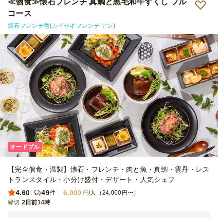
≪個食≫懐石フレンチ 真鯛と黒毛和牛ずくし フル
コース
懐石フレンチ壱(カイセキフレンチ アン)
オードブル
【完全個食・温製】懐石・フレンチ・肉と魚・真鯛・雲丹・レス
トランスタイル・小分け盛付・デザート・人気シェフ
4.60
49
6,000
件
円
/人（24,000円〜）
締切
2日前14時