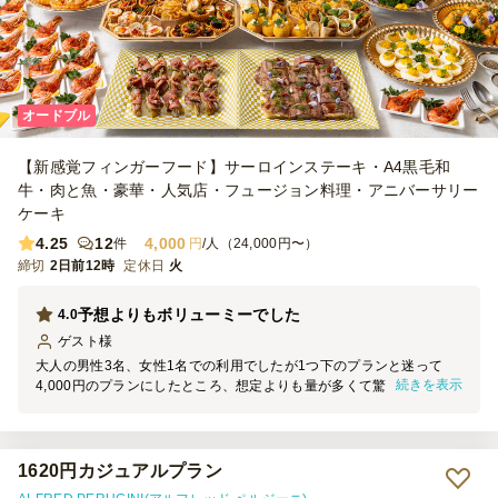
オードブル
【新感覚フィンガーフード】サーロインステーキ・A4黒毛和
牛・肉と魚・豪華・人気店・フュージョン料理・アニバーサリー
ケーキ
4.25
12
4,000
件
円
/人（24,000円〜）
締切
2日前12時
定休日
火
予想よりもボリューミーでした
4.0
ゲスト
様
大人の男性3名、女性1名での利用でしたが1つ下のプランと迷って
続きを表示
4,000円のプランにしたところ、想定よりも量が多くて驚きました。
（余ったものは保存して翌日にいただきました） ただ「どのメニュ
ーがどれなのか？」が少し分かりにくく、苦手な食材がある人には食
べられる、食べられないの判断が難しかったので、そこがわかりやす
い紙の案内1枚あると嬉しかったです。
1620円カジュアルプラン