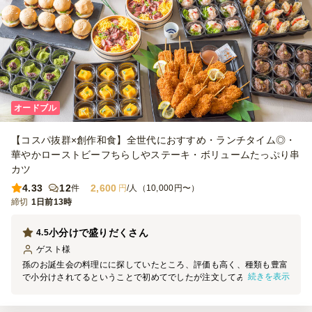
オードブル
【コスパ抜群×創作和食】全世代におすすめ・ランチタイム◎・
華やかローストビーフちらしやステーキ・ボリュームたっぷり串
カツ
4.33
12
2,600
件
円
/人（10,000円〜）
締切
1日前13時
小分けで盛りだくさん
4.5
ゲスト
様
孫のお誕生会の料理にに探していたところ、評価も高く、種類も豊富
続きを表示
で小分けされてるということで初めてでしたが注文してみました。期
待以上の料理でデザートまで付いていて皆大満足な誕生会となりまし
た。一点だけ、かつバーガーのバンズがパサパサしていてそれだけが