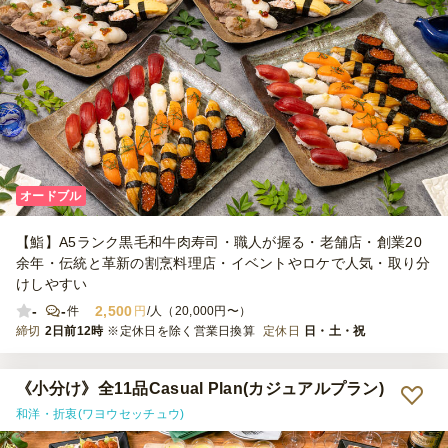
なため、立食のビジネス懇親会などで利用しやすいと思います。
オードブル
【鮨】A5ランク黒毛和牛肉寿司・職人が握る・老舗店・創業20
余年・伝統と革新の割烹料理店・イベントやロケで人気・取り分
けしやすい
-
-
2,500
件
円
/人（20,000円〜）
締切
2日前12時
※定休日を除く営業日換算
定休日
日・土・祝
《小分け》全11品Casual Plan(カジュアルプラン)
和洋・折衷(ワヨウセッチュウ)