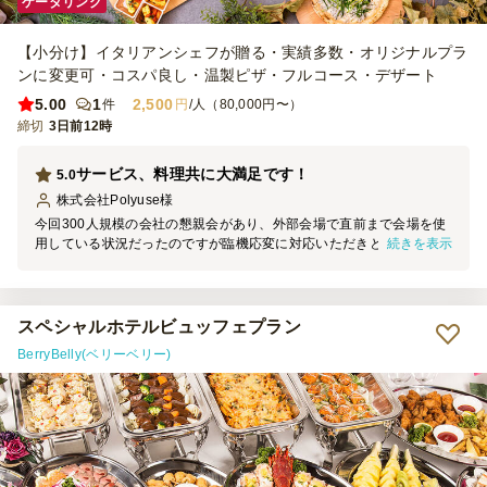
ケータリング
【小分け】イタリアンシェフが贈る・実績多数・オリジナルプラ
ンに変更可・コスパ良し・温製ピザ・フルコース・デザート
5.00
1
2,500
件
円
/人（80,000円〜）
締切
3日前12時
サービス、料理共に大満足です！
5.0
株式会社Polyuse
様
今回300人規模の会社の懇親会があり、外部会場で直前まで会場を使
続きを表示
用している状況だったのですが臨機応変に対応いただきとても助かり
ました。 お料理も社内外からもとてもおいしいと言っていただき、
来場者が男性8割でしたが料理もお酒の量も足りることなく終えるこ
とができました。 お客様から特に評判が良かったのは生ハムで、行
列ができるほどの人気でした。 スタッフの方は若い方が多かったで
スペシャルホテルビュッフェプラン
すが、皆様とても礼儀正しくお客様への対応もしっかりとしていただ
BerryBelly(ベリーベリー)
いていて有難かったです。 来年も担当になりましたら是非お願いし
たいと思います。 今回はどうもありがとうございました。