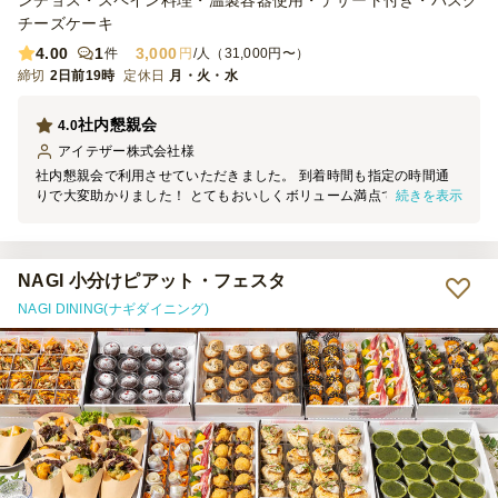
ンチョス・スペイン料理・温製容器使用・デザート付き・バスク
チーズケーキ
4.00
1
3,000
件
円
/人（31,000円〜）
締切
2日前19時
定休日
月・火・水
社内懇親会
4.0
アイテザー株式会社
様
社内懇親会で利用させていただきました。 到着時間も指定の時間通
続きを表示
りで大変助かりました！ とてもおいしくボリューム満点で従業員満
足でした！ とくにハラミが大人気でした！ また利用させていただき
ます。
NAGI 小分けピアット・フェスタ
NAGI DINING(ナギダイニング)