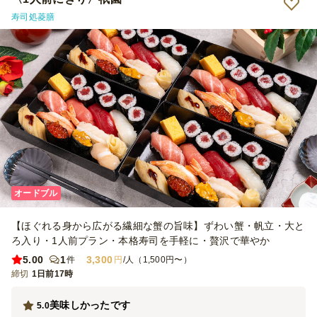
のこるかなーと心配で、完食されました。 味は街中の評判店より上
寿司処菱膳
だと思います。料理で利用されている食材も産地と時間も拘りがあ
り、高級ホテル宴会レベル並みの質です。 ②レイアウトが非常にき
れいで、各料理のポジション、蓋を開けるタイミング等もきちんと計
画されて、料理の味を一層引き上げるほどの腕前です。 ③社長さん
と従業員二人で来社されて、説明が非常に親切で、料理の紹介と食べ
るタイミングとお勧め等も挟み、話しかけやすくて今までのない体験
でした。 おかげさまで非常に印象深いイベントが実行できて、従業
員の皆さんの印象に残る夜ととなりました。感謝を申し上げます。
コスパ最強の業者さんです、リピーターが絶対多いと思いますが、弊
社よりもお勧めさせていただきます。 次回もぜひよろしくお願いい
たします。
オードブル
【ほぐれる身から広がる繊細な蟹の旨味】ずわい蟹・帆立・大と
ろ入り・1人前プラン・本格寿司を手軽に・贅沢で華やか
5.00
1
3,300
件
円
/人（1,500円〜）
締切
1日前17時
美味しかったです
5.0