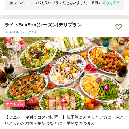
続きを表示
揃っていて、コスパも良いプランだと思いました。 料理が小分けに
なっているので、大皿から取り分ける必要がないのも良かったです。
ただ、このプランに紙皿はついていません。料理それぞれをテーブル
等に配膳するなら問題ないですが、一か所に固めておき各自取ってい
くスタイルにすると、複数の料理をまとめて取るには結局紙皿が必要
ライトSeaSon(シーズン)デリプラン
になりますのでご注意を。
SEASON(シーズン)
オードブル
【ミニケーキ付でコスパ抜群！】低予算におさえたい方に・色と
りどりのお寿司・懇親会などに・手軽なおつまみ