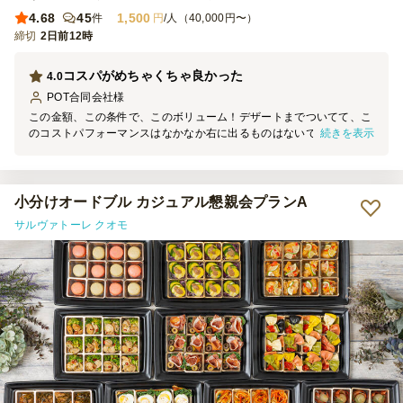
4.68
45
1,500
件
円
/人（40,000円〜）
締切
2日前12時
コスパがめちゃくちゃ良かった
4.0
POT合同会社
様
この金額、この条件で、このボリューム！デザートまでついてて、こ
続きを表示
のコストパフォーマンスはなかなか右に出るものはないですね。 割
と直前まで注文を受け付けてくれているところも◎。 また利用した
いです♪
小分けオードブル カジュアル懇親会プランA
サルヴァトーレ クオモ