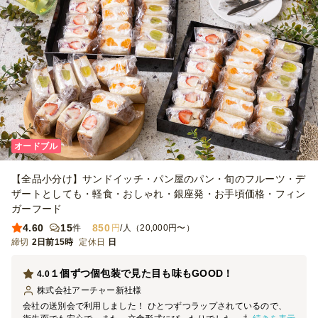
オードブル
【全品小分け】サンドイッチ・パン屋のパン・旬のフルーツ・デ
ザートとしても・軽食・おしゃれ・銀座発・お手頃価格・フィン
ガーフード
4.60
15
850
件
円
/人（20,000円〜）
締切
2日前15時
定休日
日
１個ずつ個包装で見た目も味もGOOD！
4.0
株式会社アーチャー新社
様
会社の送別会で利用しました！ ひとつずつラップされているので、