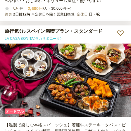
べやすい・おしゃれ・ボリューム満点・使いやすい
-
-
2,600
件
円
/人（30,000円〜）
締切
2日前12時
※定休日を除く営業日換算
定休日
日・祝
旅行気分♪スペイン満喫プラン・スタンダード
LA CASA BONITA(ラカサボニータ)
オードブル
【温製で楽しむ本格スパニッシュ】若姫牛ステーキ・タパス・ピ