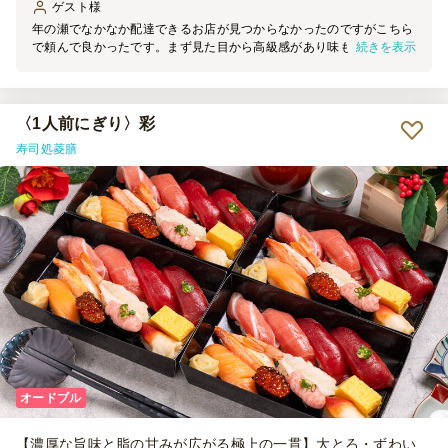
ゲスト
様
年の瀬でなかなか配達できるお店が見つからなかったのですがこちら
続きを表示
で頼んで良かったです。まず見た目から高級感があり味も上品で形が
崩れることなく配達して貰えて嬉しい一日になりました。
〈1人前にぎり〉彩
寿司処菱膳
オードブル
【濃厚な旨味と脂の甘みが広がる極上の一貫】大とろ・ずわい