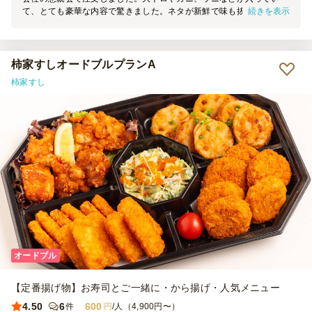
続きを表示
て、とても豪華な内容で驚きました。ネタが新鮮で味も抜群だったの
で、テーブルに並べた途端に次々と手が伸びて、すぐに完売状態に。
参加したメンバーからも「お店で食べるより贅沢」と好評で、コスパ
面でもかなり満足度が高いと感じました。準備も簡単で幹事としても
助かったので、次回の懇親会でもぜひリピートしたいと思います。
柿家すしオードブルプランA
柿家すし
オードブル
【定番揚げ物】お寿司とご一緒に・から揚げ・人気メニュー
4.50
6
600
件
円
/人（4,900円〜）