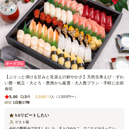
オードブル
【ぷりっと弾ける甘みと見栄えの鮮やかさ】天然生車えび・ずわ
い蟹・帆立・大とろ・豊洲から厳選・大人数プラン・手軽に出前
寿司
5.00
3
3,500
件
円
/人（1,500円〜）
締切
1日前17時
リピートしたい
5.0
ゲスト
様
会社の懇親会で注文しました。大トロやカニ、ウニなどが入ってい