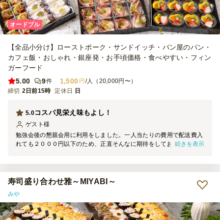
オードブル
【全品小分け】ローストポーク・サンドイッチ・パン屋のパン・
カフェ飯・おしゃれ・銀座発・お手頃価格・食べやすい・フィン
ガーフード
5.00
9
1,500
件
円
/人（20,000円〜）
締切
2日前15時
定休日
日
コスパ見栄え味もよし！
5.0
ゲスト
様
勉強会後の懇親会用に利用をしました。一人当たりの費用で配送費入
続きを表示
れても２０００円以下のため、正直そんなに期待をしておりませんで
したが、口コミの内容がよかったので、信じて発注をしました。配達
も会場にしていただいたため、配達の方にはお会いしませんでした
が、きれいな箱に入り、一人ひとり分がカップに入ってとりわけしや
すく、また商品の品数もおおく彩もきれいで見栄えもよく１つのテー
寿司盛り合わせ雅～MIYABI～
ブルに並ぶととても見栄えが良かったです。また、フルーツとフルー
みや
ツサンドが大好評でおいしかったです。食品ロスを出すことなくすべ
てきれいにたべ、片づけもしやすく利用して本当に良かったです。大
おすすめです。おなかはいっぱいにはなりませが、請求書払いも可能