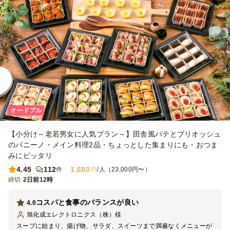
オードブル
【小分け～老若男女に人気プラン～】田舎風パテとブリオッシュ
のパニーノ・メイン料理2品・ちょっとした集まりにも・おつま
みにピッタリ
4.45
112
1,680
件
円
/人（23,000円〜）
締切
2日前12時
コスパと食事のバランスが良い
4.0
旭化成エレクトロニクス（株）
様
スープに始まり、揚げ物、サラダ、スイーツまで満遍なくメニューが