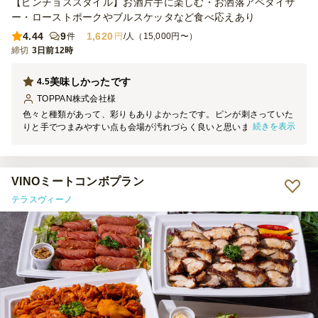
【ピンチョススタイル】お酒片手に楽しむ・お洒落アペタイザ
ー・ローストポークやブルスケッタなど食べ応えあり
4.44
9
1,620
件
円
/人（15,000円〜）
締切
3日前12時
美味しかったです
4.5
TOPPAN株式会社
様
色々と種類があって、彩りもありよかったです。ピンが刺さっていた
続きを表示
りと手でつまみやすい点も会場が汚れづらく良いと思いました。 野
菜も多めで、栄養が偏りがちなパーティーメニューの中で安心感があ
り、注文して良かったです！
VINOミートコンボプラン
テラスヴィーノ