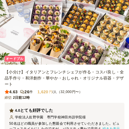
オードブル
【小分け】イタリアンとフレンチシェフが作る・コスパ良し・全
品手作り・和洋創作・華やか・おしゃれ・オリジナル容器・デザ
ート
4.63
26
1,620
件
円
/人（32,000円〜）
締切
2日前12時
とても好評でした
4.0
学校法人佐野学園 専門学校神田外語学院
様
50名ほどの職員が参加した懇親会で利用させていただきました。ビュ
続きを表示
ッフェスタイルにしたのですが、バラエティ豊かで見栄えもよく満足