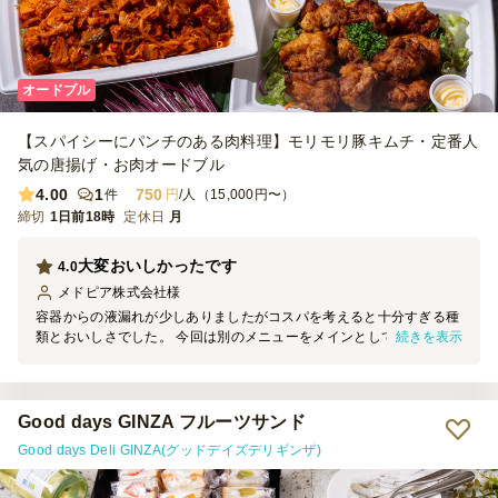
オードブル
【スパイシーにパンチのある肉料理】モリモリ豚キムチ・定番人
気の唐揚げ・お肉オードブル
4.00
1
750
件
円
/人（15,000円〜）
締切
1日前18時
定休日
月
大変おいしかったです
4.0
メドピア株式会社
様
容器からの液漏れが少しありましたがコスパを考えると十分すぎる種
続きを表示
類とおいしさでした。 今回は別のメニューをメインとしていたこ
と、男性のみでの利用だったためこちらのプランにしましたがとても
満足できたようでした。 また別の機会にほかのプランも注文してみ
たいと思います。
Good days GINZA フルーツサンド
Good days Deli GINZA(グッドデイズデリギンザ)