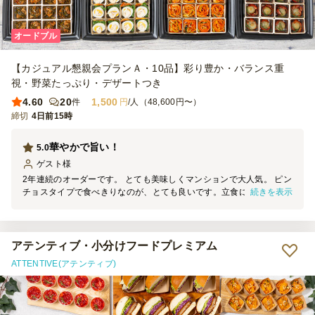
オードブル
【カジュアル懇親会プランＡ・10品】彩り豊か・バランス重
視・野菜たっぷり・デザートつき
4.60
20
1,500
件
円
/人（48,600円〜）
締切
4日前15時
華やかで旨い！
5.0
ゲスト
様
2年連続のオーダーです。 とても美味しくマンションで大人気。 ピン
続きを表示
チョスタイプで食べきりなのが、とても良いです。立食にはもってこ
い。 お開きの際は、主婦の皆さんが思い思いの品を詰め合わせて持
ち帰ってました。 ｢今夜の我が家の食事よw｣ また、利用したいです
（笑）
アテンティブ・小分けフードプレミアム
ATTENTIVE(アテンティブ)