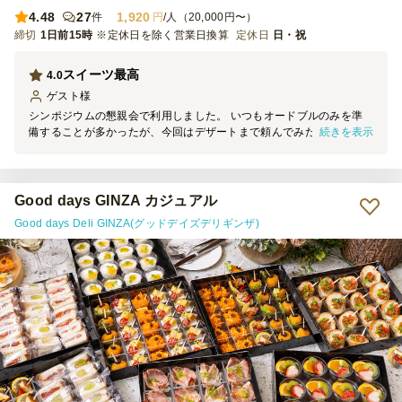
4.48
27
1,920
件
円
/人（20,000円〜）
締切
1日前15時
※定休日を除く営業日換算
定休日
日・祝
スイーツ最高
4.0
ゲスト
様
シンポジウムの懇親会で利用しました。 いつもオードブルのみを準
続きを表示
備することが多かったが、今回はデザートまで頼んでみたところ、参
加者から大好評でした。 いろんな種類のデザートがあり、どれもお
いしかったです。
Good days GINZA カジュアル
Good days Deli GINZA(グッドデイズデリギンザ)