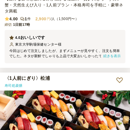
蟹・天然生えび入り・1人前プラン・本格寿司を手軽に・豪華ネ
タ満載
4.00
1
2,900
件
円
/人（1,500円〜）
締切
1日前17時
おいしいです
4.0
東京大学駒場保健センター
様
今回はじめて注文しましたが、まずメニューが見やすく、注文も簡単
続きを表示
でした。ネタが新鮮でしゃりも上品で大変おいしかったです。電話対
応も良かったです。コスパが良いのでぜひまた利用したいと思いま
す。
〈1人前にぎり〉松浦
寿司処菱膳