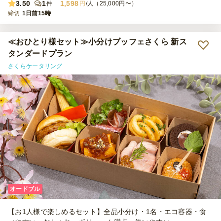
3.50
1
1,598
件
円
/人（25,000円〜）
締切
1日前15時
≪おひとり様セット≫小分けブッフェさくら 新ス
タンダードプラン
さくらケータリング
オードブル
【お1人様で楽しめるセット】全品小分け・1名・エコ容器・食