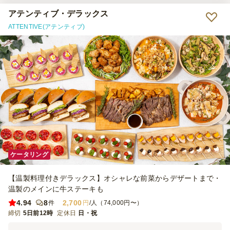
タッフの方々がスマートに対応してくださりました。事前には、子ど
もたちの食物アレルギーにも相談に乗っていただきました。最後に
アテンティブ・デラックス
は、食事ででたゴミを全て回収してくださり大変助かりました。 雰
ATTENTIVE(アテンティブ)
囲気を星⭐︎4つにしたのは、テーブルクロスがあればもっと良かったな
と思ったからです。でも予算が抑えられ大変助かりました。また、機
会があれば利用したいと思います。ありがとうございました。
ケータリング
【温製料理付きデラックス】オシャレな前菜からデザートまで・
温製のメインに牛ステーキも
4.94
8
2,700
件
円
/人（74,000円〜）
締切
5日前12時
定休日
日・祝