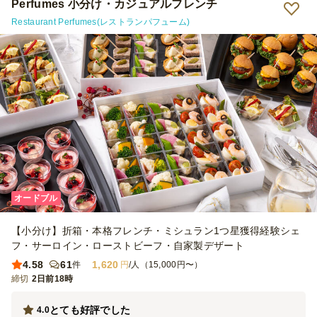
Perfumes 小分け・カジュアルフレンチ
Restaurant Perfumes(レストランパフューム)
オードブル
【小分け】折箱・本格フレンチ・ミシュラン1つ星獲得経験シェ
フ・サーロイン・ローストビーフ・自家製デザート
4.58
61
1,620
件
円
/人（15,000円〜）
締切
2日前18時
とても好評でした
4.0