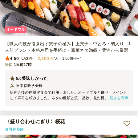
オードブル
【職人の技が引き出す穴子の極み】上穴子・中とろ・鯛入り・1
人前プラン・本格寿司を手軽に・豪華ネタ満載・豊洲から厳選
4.50
3
2,300
件
円
/人（1,500円〜）
締切
1日前17時
美味しかった
5.0
日本保険学会
様
研究会後の懇親夕食会で利用しました。オードブルと併せ、メインと
続きを表示
して寿司を頼みました。ネタの種類と質、品数、見た目、パッケージ
も良く、皆さん完食されていました。研究会で語りつくせなかったこ
とも話し合うことができて有益でした。
〈盛り合わせにぎり〉桜花
寿司処菱膳