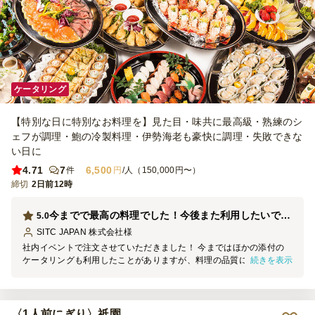
ケータリング
【特別な日に特別なお料理を】見た目・味共に最高級・熟練のシ
ェフが調理・鮑の冷製料理・伊勢海老も豪快に調理・失敗できな
い日に
4.71
7
6,500
件
円
/人（150,000円〜）
締切
2日前12時
今までで最高の料理でした！今後また利用したいです。ありがとうございました。
5.0
SITC JAPAN 株式会社
様
社内イベントで注文させていただきました！ 今まではほかの添付の
続きを表示
ケータリングも利用したことがありますが、料理の品質にあまり期待
を持てなかったですが。 今回BERRY BELLYフードサービス様を利用
して、びっくりするほどサプライズをいただきました。 ①料理の
量、味、質、見た目全部最高！社員の皆さんも絶賛でした。40人分の
注文で持ってきていただいた分は見た目50人ほどありそうで、最初は
〈1人前にぎり〉祇園