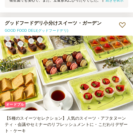
続きを表示
衛生面でも安心で、また、立食形式にぴったりでした。 甘すぎなく
てフルーツも季節感を感じられてとてもおいしく、女性陣からも男性
陣からも好評でした！ また機会がありましたらよろしくお願いしま
す。
グッドフードデリ小分けスイーツ・ガーデン
GOOD FOOD DELI(グッドフードデリ)
オードブル
【5種のスイーツセレクション】人気のスイーツ・アフタヌーン
ティ・会議やセミナーのリフレッシュメントに・こだわりデザー
ト・ケーキ