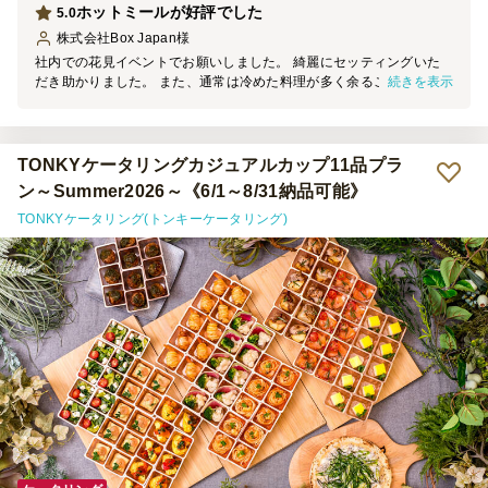
ホットミールが好評でした
5.0
株式会社Box Japan
様
社内での花見イベントでお願いしました。 綺麗にセッティングいた
続きを表示
だき助かりました。 また、通常は冷めた料理が多く余ることが多い
ですが今回はホットミールという点もうけ ほぼ完食でした！ ありが
とうございました
TONKYケータリングカジュアルカップ11品プラ
ン～Summer2026～《6/1～8/31納品可能》
TONKYケータリング(トンキーケータリング)