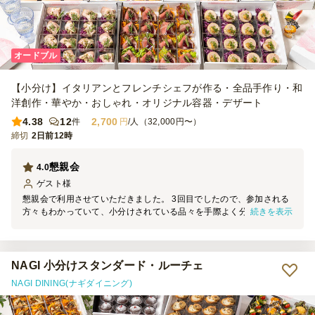
オードブル
【小分け】イタリアンとフレンチシェフが作る・全品手作り・和
洋創作・華やか・おしゃれ・オリジナル容器・デザート
4.38
12
2,700
件
円
/人（32,000円〜）
締切
2日前12時
懇親会
4.0
ゲスト
様
懇親会で利用させていただきました。 3回目でしたので、参加される
続きを表示
方々もわかっていて、小分けされている品々を手際よく分け、美味し
い料理を楽しむ事が出来ました。ありがとうございました。
NAGI 小分けスタンダード・ルーチェ
NAGI DINING(ナギダイニング)