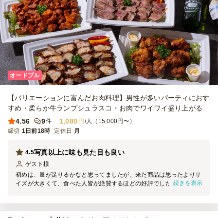
オードブル
【バリエーションに富んだお肉料理】男性が多いパーティにおす
すめ・柔らか牛ランプシュラスコ・お肉でワイワイ盛り上がる
4.56
9
1,080
件
円
/人（15,000円〜）
締切
1日前18時
定休日
月
写真以上に味も見た目も良い
4.5
ゲスト
様
初めは、量が足りるかなと思ってましたが、来た商品は思ったよりサ
続きを表示
イズが大きくて、食べた人皆が絶賛するほどの好評でした。 また、
パーティなどの機会があったら是非利用させていただきます。