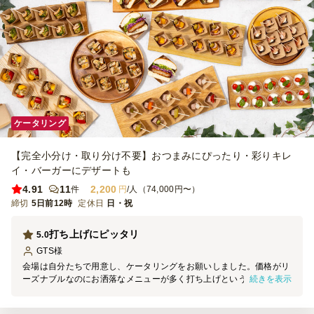
ケータリング
【完全小分け・取り分け不要】おつまみにぴったり・彩りキレ
イ・バーガーにデザートも
4.91
11
2,200
件
円
/人（74,000円〜）
締切
5日前12時
定休日
日・祝
打ち上げにピッタリ
5.0
GTS
様
会場は自分たちで用意し、ケータリングをお願いしました。価格がリ
続きを表示
ーズナブルなのにお洒落なメニューが多く打ち上げというお祝いの席
にはピッタリでした。メニューは一つひとつ小分けにされており衛生
的でした。50人以上の大人数での申し込みでしたが、当日は2名のス