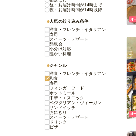
指定なし
昼：お届け時間が14時まで
夜：お届け時間が14時以降
オ
人気の絞り込み条件
洋食・フレンチ・イタリアン
寿司
スイーツ・デザート
懇親会
小分け対応
温かい料理
ジャンル
洋食・フレンチ・イタリアン
和食
寿司
フィンガーフード
ホットミール
中華・エスニック
ベジタリアン・ヴィーガン
サンドイッチ
おにぎり
オ
スイーツ・デザート
ドリンク
ピザ