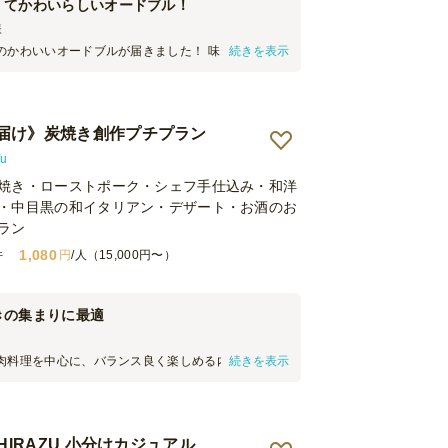
くてかわいらしいオードブル！
様
のかわいいオードブルが届きました！ 味もおいしく
続きを表示
たです。 また機会がありましたら利用させていただ
特にミニハンバーガーのオードブルが好評でした。
届け》炭焼き創作プチプラン
u
焼き・ローストポーク・シェフ手仕込み・和洋
・中目黒の和イタリアン・デザート・お酒のお
ラン
1,080
件
円
/人（15,000円〜）
きの集まりに最適
肉料理を中心に、バランス良く楽しめる内容でし
続きを表示
やかで、パーティーのテーブルを彩る一方、一品ご
酒との相性を意識した仕上がりで、ビールやワイ
合わせやすい印象です。ボリュームもしっかりあ
価格以上の満足度を感じられるオードブルでした。
SHIRAZU 小分けカジュアル