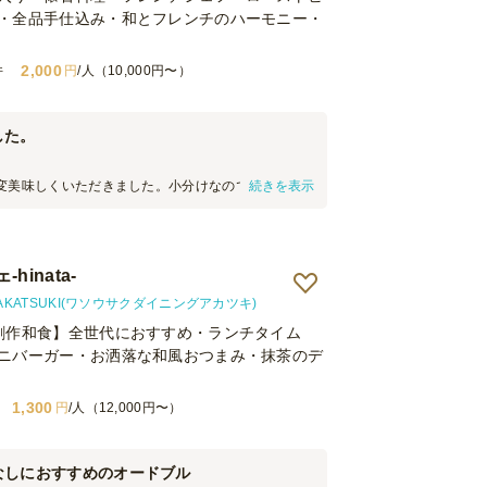
・全品手仕込み・和とフレンチのハーモニー・
2,000
件
円
/人（10,000円〜）
した。
変美味しくいただきました。小分けなので取り分け
続きを表示
皿などがついていたところもありがたかったです。
した。ローストビーフがもう少し柔らかければさら
。
hinata-
KATSUKI(ワソウサクダイニングアカツキ)
創作和食】全世代におすすめ・ランチタイム
ニバーガー・お洒落な和風おつまみ・抹茶のデ
1,300
円
/人（12,000円〜）
なしにおすすめのオードブル