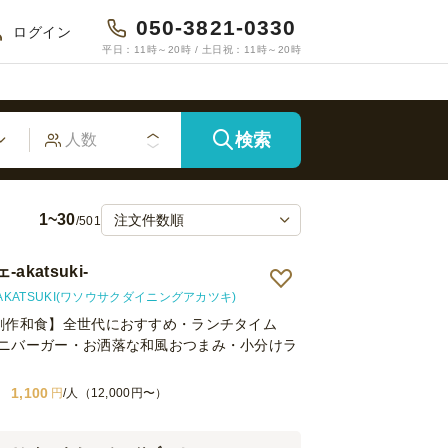
050-3821-0330
ログイン
平日：11時～20時 / 土日祝：11時～20時
検索
1~30
/501
katsuki-
KATSUKI(ワソウサクダイニングアカツキ)
創作和食】全世代におすすめ・ランチタイム
ニバーガー・お洒落な和風おつまみ・小分けラ
1,100
円
/人（12,000円〜）