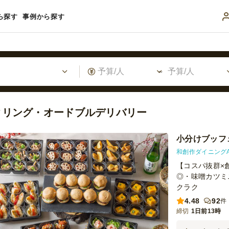
ら探す
事例から探す
タリング・オードブルデリバリー
小分けブッフェ-a
和創作ダイニングA
【コスパ抜群×
◎・味噌カツミ
クラク
4.48
92
件
締切
1日前13時