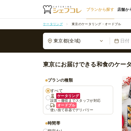
プランから探す
店舗か
ケータリング
東京のケータリング・オードブル
東京都(全域)
日付
東京にお届けできる和食のケー
プランの種類
すべて
ケータリング
設置～撤収までスタッフが対応
オードブル
使い捨て容器でデリバリー
時間帯