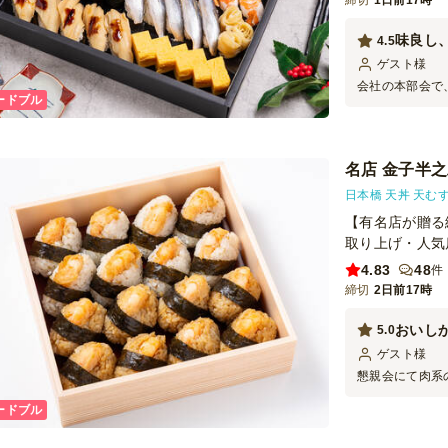
締切
1日前17時
味良し
4.5
ゲスト
様
会社の本部会で
ードブル
層も参加される
者全員大満足の
ります。
名店 金子半
日本橋 天丼 天む
【有名店が贈る
取り上げ・人気
4.83
48
件
締切
2日前17時
おいし
5.0
ゲスト
様
懇親会にて肉系
ルコールの〆に
ードブル
喜んでおられま
ございました。