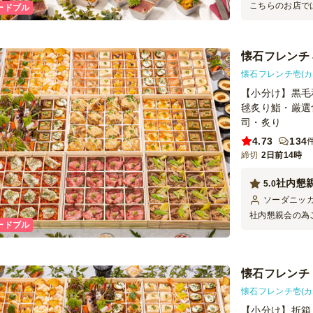
こちらのお店で
ードブル
の勉強会後の懇
す。これだけの
円で配達してい
懐石フレンチ 
します！
懐石フレンチ壱(カ
【小分け】黒毛
毬炙り鮨・厳選
司・炙り
4.73
134
締切
2日前14時
社内懇
5.0
ソーダニッ
社内懇親会の為
ードブル
かで、とても好
ボリュームも大
ントにぴったり
懐石フレンチ
懐石フレンチ壱(カ
【小分け】折箱