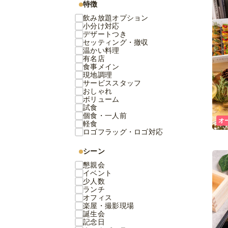
特徴
飲み放題オプション
小分け対応
デザートつき
セッティング・撤収
温かい料理
有名店
食事メイン
現地調理
サービススタッフ
おしゃれ
ボリューム
試食
個食・一人前
オ
軽食
ロゴフラッグ・ロゴ対応
シーン
懇親会
イベント
少人数
ランチ
オフィス
楽屋・撮影現場
誕生会
記念日