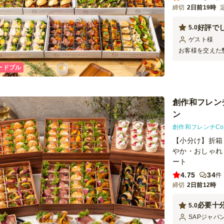
締切
2日前19時
好評で
5.0
ゲスト
様
お客様を交えた
応えのあるもの
ードブル
問わず好きなラ
創作和フレン
ン
創作和フレンチCo
【小分け】折箱
やか・おしゃれ
ート
4.75
34
件
締切
2日前12時
必要十
5.0
SAPジャパ