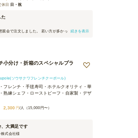
定休日
日・祝
した
懇親会で注文しました。 若い方が多かったので食べ
続きを表示
が多くて大変好評でした。 デザートもあるので男女
インナップだと思います。 配送も丁寧でした。
チ小分け・折箱のスペシャルプラ
upole(ソウサクワフレンチクーポール)
・フレンチ・手毬寿司・ホテルクオリティ・華
・熟練シェフ・ローストビーフ・自家製・デザ
2,300
円
/人（15,000円〜）
分、大満足です
ン株式会社
様