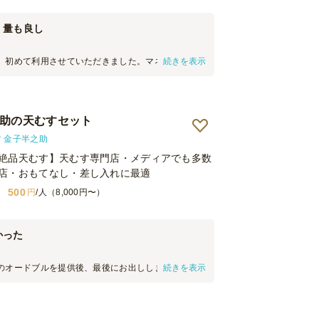
、量も良し
、初めて利用させていただきました。マネジメント
続きを表示
会で、料理の量や質も不安いっぱいでしたが、参加
料理でした！ ※本サイトより別の料理も注文してお
之助の天むすセット
す 金子半之助
絶品天むす】天むす専門店・メディアでも多数
店・おもてなし・差し入れに最適
500
円
/人（8,000円〜）
かった
のオードブルを提供後、最後にお出ししました。ア
続きを表示
一口サイズの天むすはとても評判がよく、みなさま
した。お味もとてもおいしかったです。ありがとう