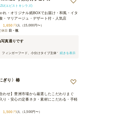
RAZU(エビストキシラズ)
ゃれ・オリジナル紙BOXでお届け・和風・イタ
食・マリアージュ・デザート付・人気店
1,650
円
/人（15,000円〜）
定休日
日・祝
ね写真通りです
、フィンガーフード、小分けタイプ主体でいくつか
続きを表示
をオーダーしました。 弊社の場合はチキンブレスト
ースが最後のほうまで残りました。 何品かいただき
自体は良かったと思います。 小分けに際して、使い
いているお店もあるのですが、こちらは付属がな
ける形になったため、その点は予約時点ですり合わ
にぎり〉椿
い捨てトングを調達するなり対応ができたかなと思
でパッと口に入れる、というのは難しいメニューがい
ンチョスタイプのメニューが増えるとありがたいで
合わせ】豊洲市場から厳選したこだわりまぐ
入り・安心の定番ネタ・素材にこだわる・手軽
1,500
円
/人（1,500円〜）