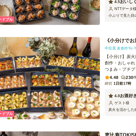
おいし
4.5
NTTデータ
小ぶりで見た目
ードブル
満足度も高かっ
きたいです。 
《小分けでお
中目黒 炭創作Yu-Y
【小分け】炭火
創作・おしゃれ
つまみ・プチプ
4.48
230
締切
1日前17時
お酒好
4.0
ゲスト
様
炭火を活かした
ードブル
た。見た目も華
との味付けはお
ン、日本酒にも
り、全体として
恵比寿TOKI