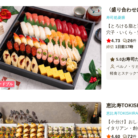
〈盛り合わせ
寿司処菱膳
【とろける脂と
穴子・いくら・
4.73
26
件
締切
1日前17時
お寿司
5.0
ペルノ・リ
軽食とスナック
びの声がちらほ
ードブル
した。どの年齢
ったです。
恵比寿TOKIS
恵比寿TOKISHI
【小分け】おし
イタリアン・創
4.60
72
件