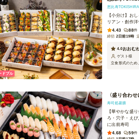
恵比寿TOKISHI
【小分け】おし
リアン・創作洋
4.43
88
件
締切
2日前19時
おおむ
4.0
ゲスト
様
立食形式のため
のケータリング
ードブル
ラヴィゴットソ
ましたが味付け
捨てトングがつ
く、手で取り分
〈盛り合わせ
せができれば使
います。 一口
寿司処菱膳
くつかあり、ピ
【華やかな盛り
す。
ろ・穴子・えび
に出前寿司
4.68
59
件