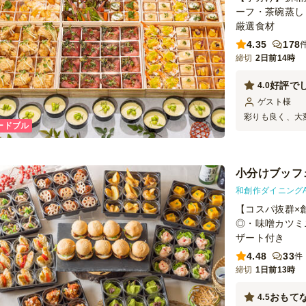
ーフ・茶碗蒸し
厳選食材
4.35
178
締切
2日前14時
好評で
4.0
ゲスト
様
彩りも良く、大
ードブル
もしやすく、紙
家族にも好評で
によかったです
小分けブッフェ-
和創作ダイニングA
【コスパ抜群×
◎・味噌カツミ
ザート付き
4.48
33
件
締切
1日前13時
おもて
4.5