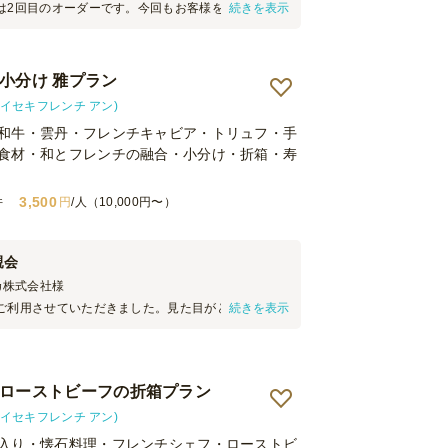
は2回目のオーダーです。今回もお客様をお招きして
続きを表示
親会でしたが、すべての面で満足度が高かったで
お料理が、配送までオール込みで、1人あたり2300
ただけるとは、ありがたいことです。またリピート
小分け 雅プラン
イセキフレンチ アン)
和牛・雲丹・フレンチキャビア・トリュフ・手
食材・和とフレンチの融合・小分け・折箱・寿
3,500
件
円
/人（10,000円〜）
親会
カ株式会社
様
ご利用させていただきました。見た目がとても華や
続きを表示
評でした。料理はどれも丁寧な味付けで美味しく、
満足でした。小分けで食べやすく、会食や社内イベ
だと思います。
 ローストビーフの折箱プラン
イセキフレンチ アン)
入り・懐石料理・フレンチシェフ・ローストビ