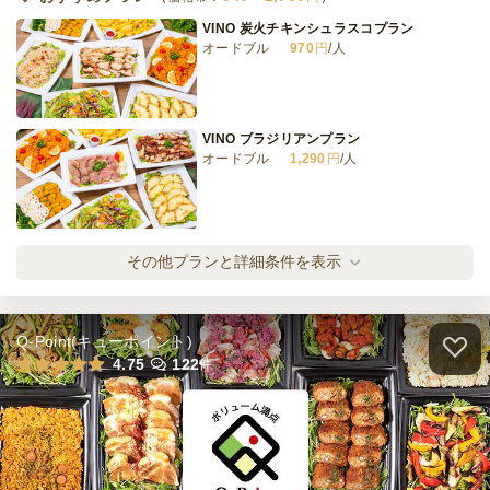
3日前12時
締切
VINO 炭火チキンシュラスコプラン
15,000
最低ご注文金額
円
オードブル
970
円
/人
VINO ブラジリアンプラン
オードブル
1,290
円
/人
VINO ボリュームプラン
その他プランと詳細条件を表示
オードブル
1,620
円
/人
Q-Point(キューポイント)
VINO デラックスミートプラン
4.75
122
件
オードブル
2,160
円
/人
VINO シンプルプラン