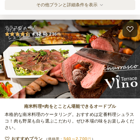
1日前19時
締切
熟成黒毛和牛・スペシャルプラン
その他プランと詳細条件を表示
12,000
最低ご注文金額
円
オードブル
3,000
円
/人
テラスヴィーノ
熟成黒毛和牛・プレミアムプラン
4.52
236
件
オードブル
3,500
円
/人
熟成した黒毛和牛・渾身のゴールドプラン
オードブル
4,000
円
/人
熟成黒毛和牛・食べ比べ ラグジュアリープ
ラン
南米料理×肉をとことん堪能できるオードブル
オードブル
5,000
円
/人
本格的な南米料理のケータリング。おすすめは定番料理シュラス
コ！肉も野菜も自ら選ぶこだわり。ぜひ本場の味をお楽しみくだ
さい。
全てのプランを見る（6件）
おすすめプラン
540～2,700
オードブル
価格帯：
円