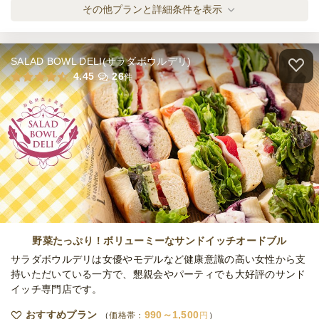
小町サイズおにぎり＆焼き鳥セット
その他プランと詳細条件を表示
オードブル
2,200
円
/人
SALAD BOWL DELI(サラダボウルデリ)
おにぎり＆焼き鳥＆唐揚げセット
4.45
26
件
オードブル
3,600
円
/人
焼きとり5種盛セット
オードブル
1,780
円
/人
唐揚げ5種盛りセット
オードブル
1,480
円
/人
野菜たっぷり！ボリューミーなサンドイッチオードブル
サラダボウルデリは女優やモデルなど健康意識の高い女性から支
持いただいている一方で、懇親会やパーティでも大好評のサンド
イッチ専門店です。
焼きとり&唐揚げセット
オードブル
2,750
円
/人
おすすめプラン
990～1,500
価格帯：
円