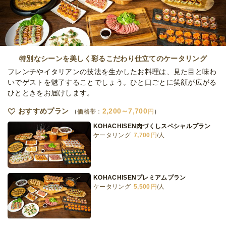
オードブル
2,370
円
/人
小分けデリパーティプラン フル
オードブル
3,340
円
/人
特別なシーンを美しく彩るこだわり仕立てのケータリング
フレンチやイタリアンの技法を生かしたお料理は、見た目と味わ
いでゲストを魅了することでしょう。ひと口ごとに笑顔が広がる
ひとときをお届けします。
全てのプランを見る（6件）
おすすめプラン
2,200～7,700
オードブル
価格帯：
円
1日前15時
締切
KOHACHISEN肉づくしスペシャルプラン
※定休日を除く営業日換算
ケータリング
7,700
円
/人
日・祝
定休日
20,000
最低ご注文金額
円
KOHACHISENプレミアムプラン
ケータリング
5,500
円
/人