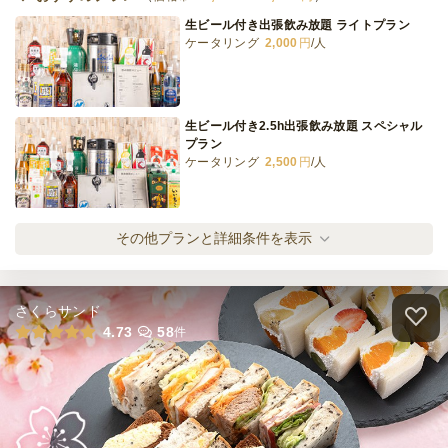
生ビール付き出張飲み放題 ライトプラン
ケータリング
2,000
円
/人
和牛ハツの入った肉デリバリー松プラン
オードブル
2,000
円
/人
生ビール付き2.5h出張飲み放題 スペシャル
プラン
ケータリング
2,500
円
/人
全てのプランを見る（10件）
オードブル
2日前17時
締切
サーバー1台・生樽セット
その他プランと詳細条件を表示
15,000
最低ご注文金額
円
ケータリング
15,000
円
/人
ケータリング
3日前19時
締切
さくらサンド
100,000
最低ご注文金額
円
サーバー1台・生樽1本・ソフトドリンクセ
4.73
58
件
ット
ケータリング
18,000
円
/人
サーバー1台・生樽2本セット