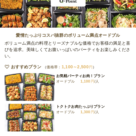
オードブル
540
円
/人
VINO ローストビーフプラン
オードブル
750
円
/人
愛情たっぷりコスパ抜群のボリューム満点オードブル
ボリューム満点の料理とリーズナブルな価格でお客様の満足と喜
びを追求。美味しくてお腹いっぱいのパーティをお楽しみくださ
い。
VINO クラシックプラン
オードブル
860
円
/人
おすすめプラン
1,100～2,500
価格帯：
円
お気軽パーティお肉！プラン
オードブル
1,100
円
/人
VINO サーロインシュラスコプラン
オードブル
2,700
円
/人
トクトクお肉たっぷりプラン
オードブル
1,300
円
/人
全てのプランを見る（13件）
オードブル