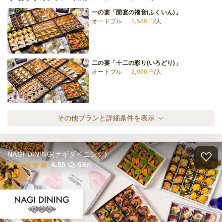
一の宴「開宴の福音(ふくいん)」
オードブル
1,500
円
/人
二の宴「十二の彩り(いろどり)」
オードブル
2,000
円
/人
三の宴「美食の秘蹟(ひせき)」
その他プランと詳細条件を表示
オードブル
2,500
円
/人
NAGI DINING(ナギダイニング)
終の宴「最魚の晩餐」
4.55
66
件
オードブル
3,500
円
/人
全てのプランを見る（4件）