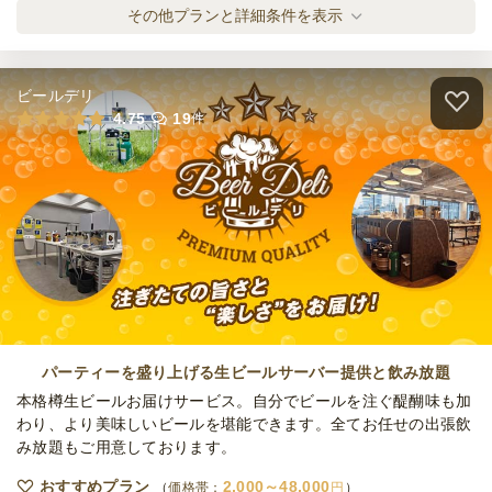
肉絨毯デリバリー梅プラン
その他プランと詳細条件を表示
オードブル
1,000
円
/人
ビールデリ
肉絨毯&手ごね鶏団子デリバリー竹プラン
4.75
19
件
オードブル
1,500
円
/人
和牛ハツの入った肉ケータリング松プラン
ケータリング
2,500
円
/人
肉絨毯&ケータリング竹プラン
ケータリング
2,000
円
/人
パーティーを盛り上げる生ビールサーバー提供と飲み放題
本格樽生ビールお届けサービス。自分でビールを注ぐ醍醐味も加
わり、より美味しいビールを堪能できます。全てお任せの出張飲
み放題もご用意しております。
肉絨毯ケータリング梅プラン
ケータリング
1,500
円
/人
おすすめプラン
2,000～48,000
価格帯：
円