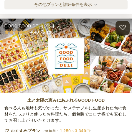
1日前18時
締切
トクトク洋食プラン
その他プランと詳細条件を表示
月
定休日
オードブル
1,300
円
/人
15,000
最低ご注文金額
円
GOOD FOOD DELI(グッドフードデリ)
満点！Q-point自慢のお肉プラン
4.40
198
件
オードブル
1,750
円
/人
満点！Q-point定番洋食プラン
オードブル
1,650
円
/人
Q-Pointの豪華和洋バラエティプラン
オードブル
2,500
円
/人
土と太陽の恵みにあふれるGOOD FOOD
食べる人も地球も気づかった、サステナブルに生産された旬の食
材をたっぷりと使ったお料理たち。個包装でコロナ禍でも安心し
てお召し上がりいただけます。
全てのプランを見る（6件）
おすすめプラン
1,250～3,340
オードブル
価格帯：
円