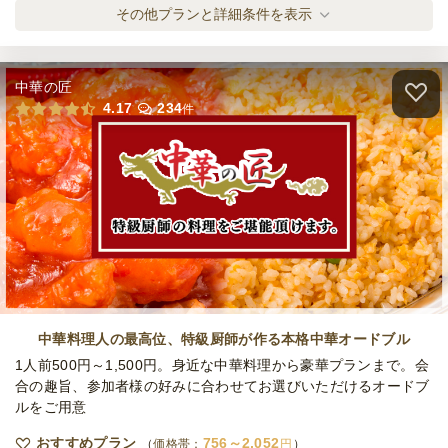
NAGI 小分けピアット・フェスタ
その他プランと詳細条件を表示
オードブル
2,700
円
/人
中華の匠
NAGI 温製も楽しむ！小分けピアット・オー
4.17
234
件
ロ
オードブル
3,780
円
/人
NAGI 温製も楽しむ！小分けピアット・プレ
ミオ
オードブル
4,860
円
/人
NAGI DINING 小分けプチプラン
オードブル
1,100
円
/人
中華料理人の最高位、特級厨師が作る本格中華オードブル
1人前500円～1,500円。身近な中華料理から豪華プランまで。会
合の趣旨、参加者様の好みに合わせてお選びいただけるオードブ
ルをご用意
全てのプランを見る（6件）
おすすめプラン
756～2,052
オードブル
価格帯：
円