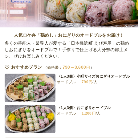
人気ロケ弁「鶏めし」おにぎりのオードブルをお届け！
多くの芸能人・業界人が愛する「日本橋浜町 えび寿屋」の鶏め
しおにぎりをオードブルで！手作りで仕上げる大分県の郷土メ
シ、ぜひお楽しみください。
おすすめプラン
790～3,600
価格帯：
円
〈1人3個〉小町サイズおにぎりオードブル
オードブル
790
円
/人
〈1人3個〉おにぎりオードブル
オードブル
1,200
円
/人