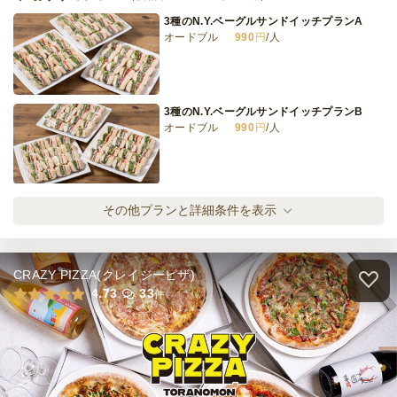
3種のN.Y.ベーグルサンドイッチプランA
オードブル
990
円
/人
小町サイズおにぎり&唐揚げセット
オードブル
2,000
円
/人
3種のN.Y.ベーグルサンドイッチプランB
オードブル
990
円
/人
全てのプランを見る（9件）
オードブル
1日前15時
締切
〈ベジタリアン向け〉3種のN.Y.ベジタブル
その他プランと詳細条件を表示
12,000
最低ご注文金額
円
サンド
オードブル
990
円
/人
CRAZY PIZZA(クレイジーピザ)
3種のN.Y.スイーツベーグルプラン
4.73
33
件
オードブル
1,200
円
/人
〈お肉たっぷり〉5種のN.Y.ベーグルサンド