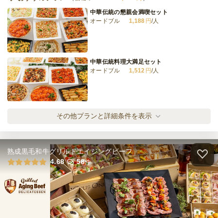
2日前12時
締切
中華伝統の懇親会満喫セット
33,000
最低ご注文金額
円
オードブル
1,188
円
/人
中華伝統料理大満足セット
オードブル
1,512
円
/人
本格中華の美味堪能セット
その他プランと詳細条件を表示
オードブル
1,728
円
/人
熟成黒毛和牛グリルドエイジングビーフ
贅沢中華満漢全席プラン
4.68
58
件
オードブル
2,052
円
/人
本格中華お手軽おつまみセット