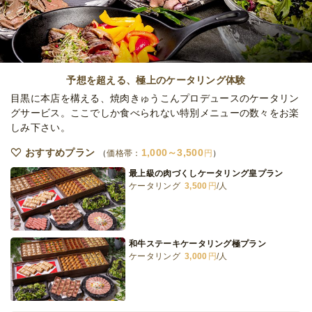
オードブル
1日前13時
締切
12,000
最低ご注文金額
円
予想を超える、極上のケータリング体験
目黒に本店を構える、焼肉きゅうこんプロデュースのケータリン
グサービス。ここでしか食べられない特別メニューの数々をお楽
しみ下さい。
おすすめプラン
1,000～3,500
価格帯：
円
最上級の肉づくしケータリング皇プラン
ケータリング
3,500
円
/人
和牛ステーキケータリング極プラン
ケータリング
3,000
円
/人