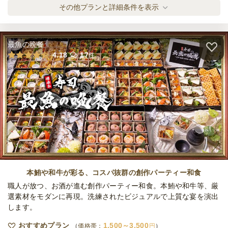
締切
全てのプランを見る（2件）
その他プランと詳細条件を表示
15,000
最低ご注文金額
円
オードブル
1日前14時
締切
※定休日を除く営業日換算
最魚の晩餐
日
定休日
4.18
17
件
15,000
最低ご注文金額
円
本鮪や和牛が彩る、コスパ抜群の創作パーティー和食
職人が放つ、お酒が進む創作パーティー和食。本鮪や和牛等、厳
選素材をモダンに再現。洗練されたビジュアルで上質な宴を演出
します。
おすすめプラン
1,500～3,500
価格帯：
円