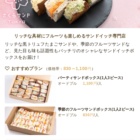
ケータリング
25,000
円
/人
サーバー2台・生樽2本セット
ケータリング
30,000
円
/人
リッチな具材にフルーツも楽しめるサンドイッチ専門店
リッチな黒トリュフたまごサンドや、季節のフルーツサンドな
ど、見た目も味も話題性もバッチリのオシャレなサンドイッチボ
ックスをお届け！
サーバー2台・大生樽2本セット
ケータリング
48,000
円
/人
おすすめプラン
830～1,100
価格帯：
円
パーティサンドボックス(1人3ピース)
オードブル
1,100
円
/人
サーバー2台・生樽・レモンサワー樽各1本
セット
ケータリング
32,000
円
/人
季節のフルーツサンドボックス(1人2ピース)
オードブル
830
円
/人
全てのプランを見る（9件）
ケータリング
4日前17時