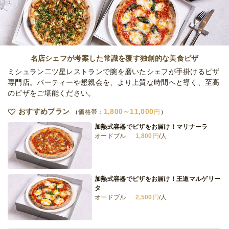
イッチ
オードブル
1,500
円
/人
〈スイーツミックス〉5種のN.Y.ベーグルサ
ンドイッチ
名店シェフが考案した常識を覆す独創的な美食ピザ
オードブル
1,500
円
/人
ミシュラン二ツ星レストランで腕を磨いたシェフが手掛けるピザ
専門店。パーティーや懇親会を、より上質な時間へと導く、至高
のピザをご堪能ください。
NYベーグルサンド×スモークチキンサラダプ
ラン
おすすめプラン
1,800～11,000
価格帯：
円
オードブル
1,100
円
/人
加熱式容器でピザをお届け！マリナーラ
オードブル
1,800
円
/人
NYベーグルサンド×彩色シーザーサラダプラ
ン
オードブル
1,200
円
/人
加熱式容器でピザをお届け！王道マルゲリー
タ
オードブル
2,500
円
/人
全てのプランを見る（8件）
オードブル
1日前12時