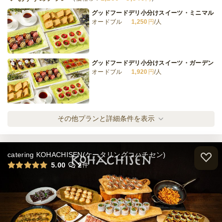
2日前15時
締切
グッドフードデリ小分けスイーツ・ミニマル
日
定休日
オードブル
1,250
円
/人
15,000
最低ご注文金額
円
グッドフードデリ小分けスイーツ・ガーデン
オードブル
1,920
円
/人
小分けデリパーティプラン ライト
その他プランと詳細条件を表示
オードブル
1,310
円
/人
catering KOHACHISEN(ケータリングコハチセン)
小分けデリパーティプラン ミニマル
5.00
2
件
オードブル
1,620
円
/人
小分けデリパーティプラン スタンダード