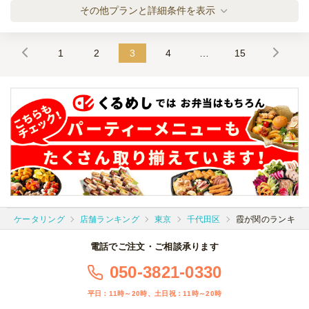
KOHACHISENスタンダードプラン
その他プランと詳細条件を表示
ケータリング
3,500
円
/人
1
2
3
4
…
15
KOHACHISEN デザートプラン
ケータリング
3,300
円
/人
KOHACHISENフィンガーフードプラン
ケータリング
2,400
円
/人
KOHACHISENドリンク飲み放題プラン
ケータリング
店舗ランキング
東京
千代田区
霞が関のランキン
ケータリング
2,200
円
/人
電話でご注文・ご相談承ります
050-3821-0330
全てのプランを見る（6件）
平日：11時～20時、土日祝：11時～20時
ケータリング