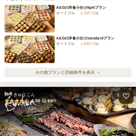
A&Gの洋食小分けlightプラン
オードブル
1,100
円
/人
加熱式容器でピザをお届け！フィノッキオー
ナ
オードブル
3,300
円
/人
A&Gの洋食小分けstandardプラン
オードブル
1,600
円
/人
全てのプランを見る（16件）
オードブル
2日前19時
締切
A&Gの洋食小分けspecialプラン
その他プランと詳細条件を表示
6,500
最低ご注文金額
円
オードブル
2,100
円
/人
和牛きゅうこん
A&Gの洋食小分けdeluxeプラン
4.50
69
件
オードブル
2,600
円
/人
全てのプランを見る（4件）