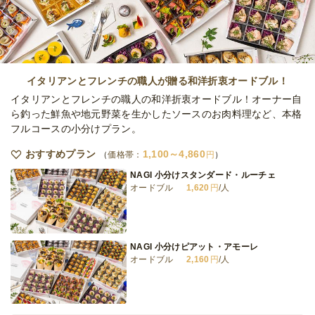
オードブル
2日前19時
締切
15,000
最低ご注文金額
円
イタリアンとフレンチの職人が贈る和洋折衷オードブル！
イタリアンとフレンチの職人の和洋折衷オードブル！オーナー自
ら釣った鮮魚や地元野菜を生かしたソースのお肉料理など、本格
フルコースの小分けプラン。
おすすめプラン
1,100～4,860
価格帯：
円
NAGI 小分けスタンダード・ルーチェ
オードブル
1,620
円
/人
NAGI 小分けピアット・アモーレ
オードブル
2,160
円
/人