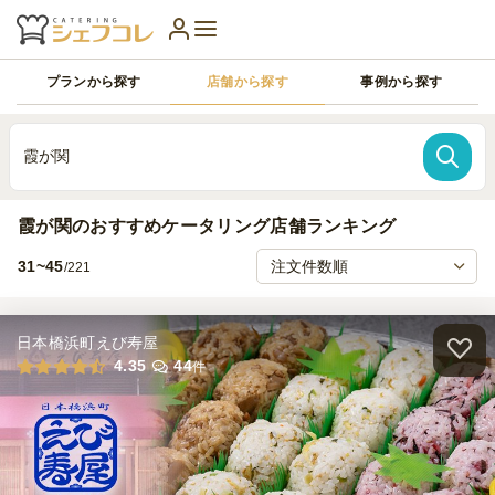
プランから探す
店舗から探す
事例から探す
霞が関
霞が関のおすすめケータリング店舗ランキング
31~45
/221
日本橋浜町えび寿屋
4.35
44
件