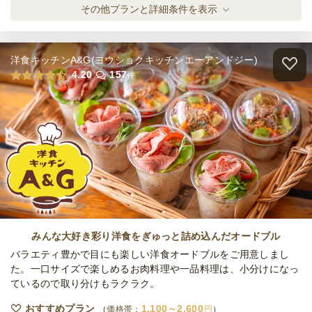
締切
加熱式容器でピザをお届け！ナポリ
その他プランと詳細条件を表示
6,000
最低ご注文金額
円
オードブル
2,500
円
/人
洋食キッチンA&G(ヨウショクキッチンエーアンドジー)
加熱式容器でピザをお届け！ディアボラ
4.20
157
件
オードブル
2,300
円
/人
加熱式容器でピザをお届け！シラスのマリナ
ーラ
オードブル
2,700
円
/人
加熱式容器でピザをお届け！和風テリヤキ
オードブル
3,000
円
/人
みんな大好き彩り洋食をぎゅっと詰め込んだオードブル
バラエティ豊かで目にも楽しい洋食オードブルをご用意しまし
た。一口サイズで楽しめるお肉料理や一品料理は、小分けになっ
ているので取り分けもラクラク。
加熱式容器でピザをお届け！サラミピカンテ
オードブル
3,300
円
/人
おすすめプラン
1,100～2,600
価格帯：
円