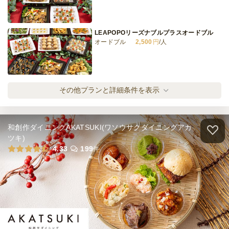
TONKYケータリングカジュアルカップ11品
プラン～Summer2026～《6/1～8/31納品可
能》
ケータリング
2,500
円
/人
LEAPOPOリーズナブルプラスオードブル
オードブル
2,500
円
/人
全てのプランを見る（9件）
ケータリング
LEAPOPOカジュアルオードブルプラン
その他プランと詳細条件を表示
3日前12時
締切
オードブル
3,000
円
/人
80,000
最低ご注文金額
円
和創作ダイニングAKATSUKI(ワソウサクダイニングアカ
華やか寿司付ベーシックオードブル
ツキ)
オードブル
3,300
円
/人
4.33
199
件
本格イタリアン・フレンチオードブルプラン
オードブル
4,200
円
/人