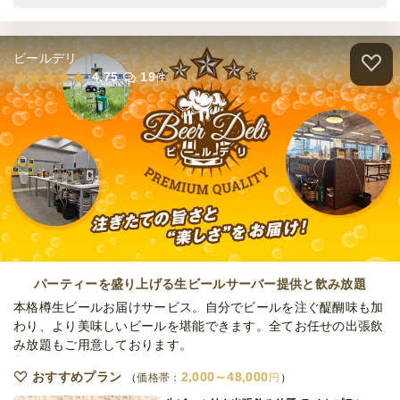
ケータリング
1,300
円
/人
ビールデリ
≪ホットミール≫お得プランC(お魚)
4.75
19
件
ケータリング
1,300
円
/人
≪ホットミール≫満腹Aプラン(和食)
ケータリング
1,670
円
/人
≪ホットミール≫満腹Bプラン(中華)
ケータリング
1,670
円
/人
パーティーを盛り上げる生ビールサーバー提供と飲み放題
本格樽生ビールお届けサービス。自分でビールを注ぐ醍醐味も加
わり、より美味しいビールを堪能できます。全てお任せの出張飲
み放題もご用意しております。
≪ホットミール≫満腹Cプラン(洋食)
ケータリング
1,670
円
/人
おすすめプラン
2,000～48,000
価格帯：
円