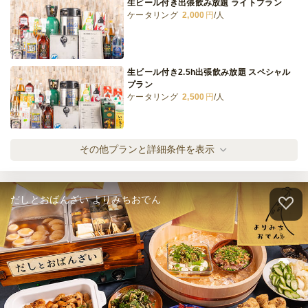
生ビール付き出張飲み放題 ライトプラン
ケータリング
2,000
円
/人
全てのプランを見る（7件）
ケータリング
4日前12時
締切
生ビール付き2.5h出張飲み放題 スペシャル
66,800
最低ご注文金額
円
プラン
ケータリング
2,500
円
/人
サーバー1台・生樽セット
その他プランと詳細条件を表示
ケータリング
15,000
円
/人
だしとおばんざい よりみちおでん
サーバー1台・生樽1本・ソフトドリンクセ
ット
ケータリング
18,000
円
/人
サーバー1台・生樽2本セット
ケータリング
25,000
円
/人