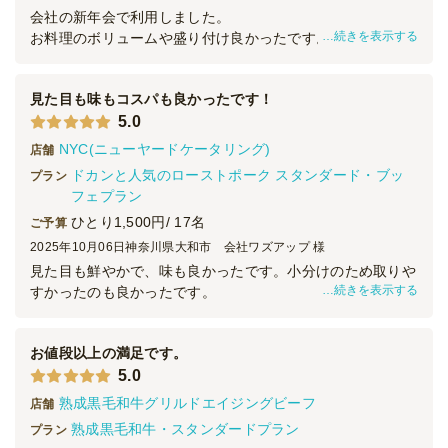
会社の新年会で利用しました。
ケータリング
2,500
円
/人
続きを表示する
お料理のボリュームや盛り付け良かったです。
スタッフ2名も雰囲気良く、サービスも良かったと思いま
す。
全てのプランを見る（12件）
見た目も味もコスパも良かったです！
ただ、15時開始予定でしたが、15時時点でまだセッティン
オードブル
5.0
グが完成しておらず、備品の入った段ボール等が会場に残っ
3日前19時
てしまっていた事が残念です。
締切
NYC(ニューヤードケータリング)
店舗
日
参加者が本当に内々の人間だけなので、問題ありませんでし
定休日
ドカンと人気のローストポーク スタンダード・ブッ
プラン
100,000
たが、来賓客等がいたら困ったと思います。
最低ご注文金額
円
フェプラン
評価の－1はそのためです。
ケータリング
ひとり1,500円/ 17名
ご予算
参加者からも楽しかったとの声をいただき、2ndテーブルを
7日前19時
締切
利用して良かったと思います。
2025年10月06日
神奈川県大和市 会社ワズアップ 様
日
定休日
見た目も鮮やかで、味も良かったです。小分けのため取りや
150,000
最低ご注文金額
円
続きを表示する
すかったのも良かったです。
イベント前ギリギリの注文でしたが、対応、コスパも良く満
足です。
お値段以上の満足です。
初めてのケータリングでどのような感じか不安もありました
5.0
が、結果すごく良かったです。
また利用させていただきたいと思います。
熟成黒毛和牛グリルドエイジングビーフ
店舗
熟成黒毛和牛・スタンダードプラン
プラン