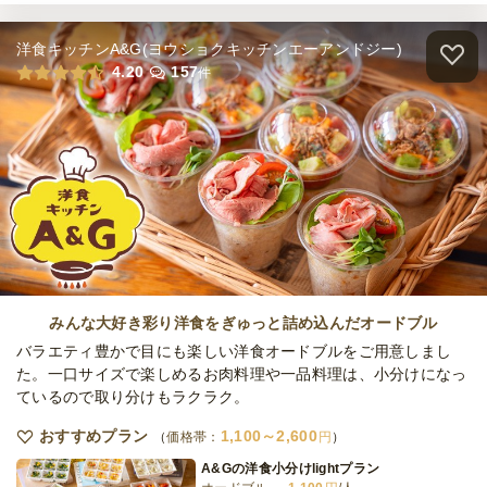
ケータリング
3日前17時
締切
洋食キッチンA&G(ヨウショクキッチンエーアンドジー)
77,000
最低ご注文金額
円
お一人様3000円プラン
4.20
157
件
オードブル
3,000
円
/人
お一人様3500円プラン
オードブル
3,500
円
/人
お一人様4000円プラン
オードブル
4,000
円
/人
みんな大好き彩り洋食をぎゅっと詰め込んだオードブル
バラエティ豊かで目にも楽しい洋食オードブルをご用意しまし
た。一口サイズで楽しめるお肉料理や一品料理は、小分けになっ
ているので取り分けもラクラク。
お一人様4500円プラン
オードブル
4,500
円
/人
おすすめプラン
1,100～2,600
価格帯：
円
A&Gの洋食小分けlightプラン