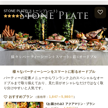
STONE PLATE(ストーンプレート)
modernchinesecatering-スタンダード-
4.38
230
件
ケータリング
3,000
円
/人
modernchinesecatering-ラグジュアリー
ケータリング
5,000
円
/人
全てのプランを見る（5件）
様々なパーティーシーンをスマートに彩るオードブル
オードブル
パーティーの定番メニューからワンランク上のスペシャルなオー
2日前12時
締切
ドブルまで取り揃えており、見た目がオシャレなだけではなく取
※定休日を除く営業日換算
日・祝
り分けやすいと人気です。
定休日
75,000
最低ご注文金額
円
おすすめプラン
1,847～5,980
価格帯：
円
ケータリング
《お届けのみ》アクアマリン・プラン
2日前12時
締切