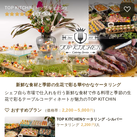
5日前12時
締切
TOP KITCHIN(トップキッチン)
100,000
最低ご注文金額
円
小分けブッフェ-hana-
4.63
4
件
オードブル
2,100
円
/人
小分けブッフェ-miyabi-
オードブル
2,600
円
/人
全てのプランを見る（5件）
新鮮な食材と季節の生花で彩る華やかなケータリング
オードブル
シェフ自ら市場で仕入れを行う新鮮な食材で作る料理と季節の生
1日前13時
締切
花で彩るテーブルコーディネートが魅力のTOP KITCHIN
80,000
最低ご注文金額
円
おすすめプラン
2,200～5,000
価格帯：
円
TOP KITCHENケータリング -シルバー
ケータリング
2,200
円
/人