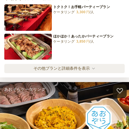
トクトク！お手軽パーティープラン
ケータリング
3,300
円
/人
ほかほか！あったかパーティープラン
ケータリング
3,850
円
/人
まんぷく！ボリュームプラン
その他プランと詳細条件を表示
ケータリング
4,400
円
/人
あおぞらケータリング
上寿司！ゴージャスプラン
ケータリング
6,100
円
/人
全てのプランを見る（4件）