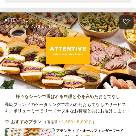
最低ご注文金額
円
い～
ケータリング
2,750
円
/人
ATTENTIVE(アテンティブ)
おでんと肴と和牛の極みプラン ～はなやぎ
4.70
40
件
～
ケータリング
3,500
円
/人
全てのプランを見る（4件）
ケータリング
3日前17時
締切
70,000
最低ご注文金額
円
様々なシーンで選ばれる料理と心を込めたおもてなし
高級ブランドのケータリングで培われたおもてなしのサービス
を、ボリューミーでリーズナブルなお料理と共にお届けします！
おすすめプラン
1,600～5,000
価格帯：
円
アテンティブ・オールフィンガーフード