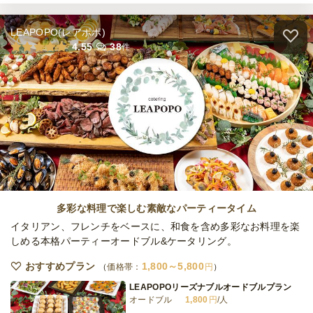
LEAPOPO(レアポポ)
TONKYケータリングおしゃれフィンガーフ
4.55
38
件
ード12品プラン～Summer2026～《6/1～
8/31納品可能》
ケータリング
3,000
円
/人
TONKYケータリングカジュアルフィンガー
フード11品プラン～Summer2026～《6/1～
8/31納品可能》
ケータリング
2,500
円
/人
TONKYケータリング軽食フィンガーフード
10品プラン～Summer2026～《6/1～8/31
多彩な料理で楽しむ素敵なパーティータイム
納品可能》
ケータリング
2,000
円
/人
イタリアン、フレンチをベースに、和食を含め多彩なお料理を楽
しめる本格パーティーオードブル&ケータリング。
TONKYケータリングおしゃれカップ12品プ
おすすめプラン
1,800～5,800
価格帯：
円
ラン～Summer2026～《6/1～8/31納品可
能》
ケータリング
3,000
円
/人
LEAPOPOリーズナブルオードブルプラン
オードブル
1,800
円
/人