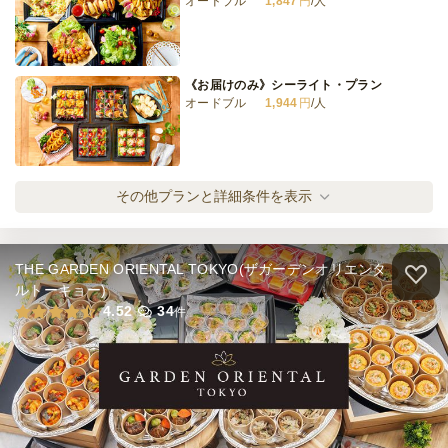
オードブル
1,847
円
/人
※定休日を除く営業日換算
日・祝
定休日
99,000
最低ご注文金額
円
《お届けのみ》シーライト・プラン
オードブル
1,944
円
/人
《お届けのみ》アメジスト・プラン
その他プランと詳細条件を表示
オードブル
2,534
円
/人
THE GARDEN ORIENTAL TOKYO(ザガーデンオリエンタ
《お届けのみ》カーネリア・プラン
ルトーキョー)
オードブル
2,731
円
/人
4.52
34
件
《お届けのみ》トルマリン・プラン
オードブル
2,731
円
/人