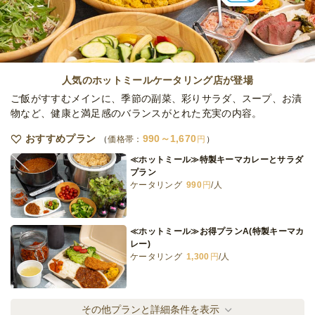
ケータリング
7日前17時
締切
64,800
最低ご注文金額
円
人気のホットミールケータリング店が登場
ご飯がすすむメインに、季節の副菜、彩りサラダ、スープ、お漬
物など、健康と満足感のバランスがとれた充実の内容。
おすすめプラン
990～1,670
価格帯：
円
≪ホットミール≫特製キーマカレーとサラダ
プラン
ケータリング
990
円
/人
≪ホットミール≫お得プランA(特製キーマカ
レー)
ケータリング
1,300
円
/人
≪ホットミール≫お得プランB(お肉)
その他プランと詳細条件を表示