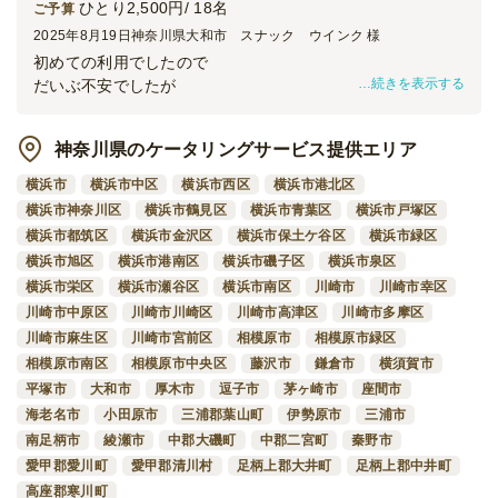
ひとり2,500円/ 18名
ご予算
2025年8月19日
神奈川県大和市 スナック ウインク 様
初めての利用でしたので
続きを表示する
だいぶ不安でしたが
真夏の忙しい時間に笑顔で届けて奥まで運んでくれたドライ
バーの方から素晴らしい。
神奈川県のケータリングサービス提供エリア
見た目も味も量も一つ一つの品の大きさも
お値段以上の価値があると大満足…というか期待以上でし
横浜市
横浜市中区
横浜市西区
横浜市港北区
た。保冷剤も沢山入っていて品質管理の良さも感じました。
横浜市神奈川区
横浜市鶴見区
横浜市青葉区
横浜市戸塚区
大事なパーティで緊張と不安でしたが、お店の方々の温かい
横浜市都筑区
横浜市金沢区
横浜市保土ケ谷区
横浜市緑区
心とご配慮に大感謝です。どうも有難うございました。
横浜市旭区
横浜市港南区
横浜市磯子区
横浜市泉区
横浜市栄区
横浜市瀬谷区
横浜市南区
川崎市
川崎市幸区
川崎市中原区
川崎市川崎区
川崎市高津区
川崎市多摩区
川崎市麻生区
川崎市宮前区
相模原市
相模原市緑区
相模原市南区
相模原市中央区
藤沢市
鎌倉市
横須賀市
平塚市
大和市
厚木市
逗子市
茅ヶ崎市
座間市
海老名市
小田原市
三浦郡葉山町
伊勢原市
三浦市
南足柄市
綾瀬市
中郡大磯町
中郡二宮町
秦野市
愛甲郡愛川町
愛甲郡清川村
足柄上郡大井町
足柄上郡中井町
高座郡寒川町