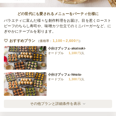
お寿司にフルーツまで！ラグジュアリーオー
ドブルプラン
どの世代にも愛されるメニューをパーティ仕様に
オードブル
5,500
円
/人
バラエティに富んだ様々な創作料理をお届け。目を惹くロースト
ビーフのちらし寿司や、味噌カツ仕立てのミニバーガーなど、に
ぎやかにテーブルを彩ります。
LEAPOPOリーズナブルケータリング
ケータリング
1,900
円
/人
おすすめプラン
1,100～2,600
価格帯：
円
小分けブッフェ-akatsuki-
オードブル
1,100
円
/人
LEAPOPOリーズナブルプラスケータリング
ケータリング
2,750
円
/人
小分けブッフェ-hinata-
オードブル
1,300
円
/人
全てのプランを見る（12件）
オードブル
2日前12時
締切
小分けブッフェ-rin-
その他プランと詳細条件を表示
80,000
最低ご注文金額
円
オードブル
1,600
円
/人
ケータリング