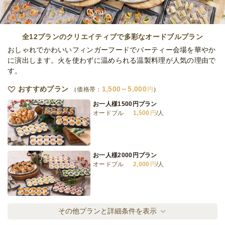
《お届けのみ》エメラルド・プラン
オードブル
2,927
円
/人
全12プランのクリエイティブで多彩なオードブルプラン
おしゃれでかわいいフィンガーフードでパーティー会場を華やか
に演出します。火を使わずに温められる温製料理が人気の理由で
す。
《お届けのみ》パール・プラン
オードブル
2,927
円
/人
おすすめプラン
1,500～5,000
価格帯：
円
お一人様1500円プラン
オードブル
1,500
円
/人
《お届けのみ》サファイア・プラン
オードブル
3,614
円
/人
お一人様2000円プラン
オードブル
2,000
円
/人
全てのプランを見る（24件）
オードブル
2日前17時
締切
お一人様2500円プラン
その他プランと詳細条件を表示
0
最低ご注文金額
円
オードブル
2,500
円
/人