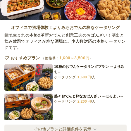
サーバー2台・生樽2本セット
ケータリング
30,000
円
/人
オフィスで酒場体験！よりみちおでんの粋なケータリング
築地生まれの本格&革新おでんと創意工夫のおばんざい！演出と
飲み放題でオフィスが粋な酒場に。少人数対応の本格ケータリン
グです。
サーバー2台・大生樽2本セット
ケータリング
48,000
円
/人
おすすめプラン
1,600～3,500
価格帯：
円
10種のおでんケータリングプラン ～よりみ
ち～
ケータリング
1,600
円
/人
サーバー2台・生樽・レモンサワー樽各1本
セット
ケータリング
32,000
円
/人
熱々おでんと粋なおばんざい ～ほろよい～
ケータリング
2,200
円
/人
全てのプランを見る（9件）
ケータリング
4日前17時
締切
だし屋の名物おでんとこだわり肴 ～にぎわ
その他プランと詳細条件を表示
70,000