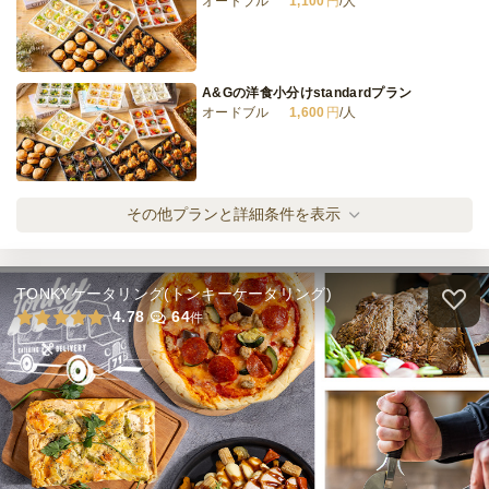
オードブル
1,100
円
/人
お一人様5000円プラン
オードブル
5,000
円
/人
A&Gの洋食小分けstandardプラン
オードブル
1,600
円
/人
全てのプランを見る（8件）
オードブル
3日前12時
締切
A&Gの洋食小分けspecialプラン
その他プランと詳細条件を表示
80,000
最低ご注文金額
円
オードブル
2,100
円
/人
TONKYケータリング(トンキーケータリング)
A&Gの洋食小分けdeluxeプラン
4.78
64
件
オードブル
2,600
円
/人
全てのプランを見る（4件）
オードブル