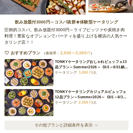
1日前13時
締切
80,000
最低ご注文金額
円
飲み放題付3000円～コスパ抜群★体験型ケータリング
圧倒的コスパ。飲み放題付3000円～ライブピッツァや炭焼き肉
料理！豊富なオプションでパーティを盛り上げる横浜の人気ケー
タリング店！！
おすすめプラン
2,000～3,000
価格帯：
円
TONKYケータリングおしゃれビュッフェ13
品プラン～Summer2026～《6/1～8/31納品
可能》
ケータリング
3,000
円
/人
TONKYケータリングカジュアルビュッフェ
12品プラン～Summer2026～《6/1～8/31
納品可能》
ケータリング
2,500
円
/人
TONKYケータリング軽食ビュッフェ9品プラ
その他プランと詳細条件を表示
ン～Summer2026～《6/1～8/31納品可能》
ケータリング
2,000
円
/人