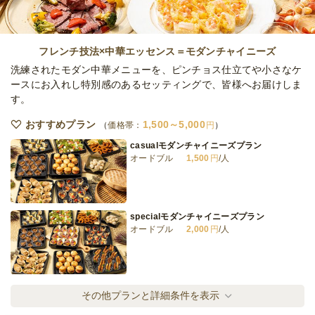
アテンティブ・プレミアム
ケータリング
3,200
円
/人
フレンチ技法×中華エッセンス＝モダンチャイニーズ
洗練されたモダン中華メニューを、ピンチョス仕立てや小さなケ
ースにお入れし特別感のあるセッティングで、皆様へお届けしま
す。
アテンティブ・お寿司付きラグジュアリー
ケータリング
5,000
円
/人
おすすめプラン
1,500～5,000
価格帯：
円
casualモダンチャイニーズプラン
オードブル
1,500
円
/人
全てのプランを見る（7件）
ケータリング
5日前12時
締切
specialモダンチャイニーズプラン
日・祝
定休日
オードブル
2,000
円
/人
74,000
最低ご注文金額
円
modernchinesecatering-ライト-
その他プランと詳細条件を表示
ケータリング
2,000
円
/人