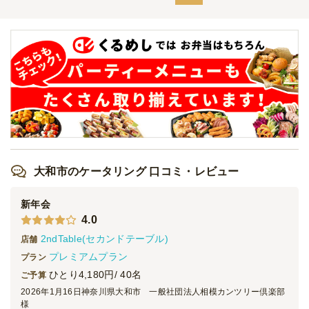
人気のお寿司にステーキもついたボリューム
プラン
オードブル
2,900
円
/人
お寿司や小分け&ピンチョスで楽しむ豪華デ
リプラン
オードブル
3,000
円
/人
お寿司に和牛・キャビアのプラチナデリプラ
ン
大和市のケータリング 口コミ・レビュー
オードブル
4,200
円
/人
新年会
4.0
パエリアを中心にしたライトケータリングプ
2ndTable(セカンドテーブル)
ラン
店舗
ケータリング
1,980
円
/人
プレミアムプラン
プラン
ひとり4,180円/ 40名
ご予算
2026年1月16日
神奈川県大和市 一般社団法人相模カンツリー倶楽部
コスパ◎ステーキもついた人気レギュラープ
様
ラン