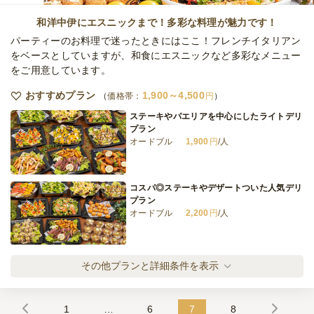
TOP KITCHENケータリング フィンガー
ケータリング
3,500
円
/人
和洋中伊にエスニックまで！多彩な料理が魅力です！
パーティーのお料理で迷ったときにはここ！フレンチイタリアン
をベースとしていますが、和食にエスニックなど多彩なメニュー
をご用意しています。
全てのプランを見る（6件）
おすすめプラン
1,900～4,500
ケータリング
価格帯：
円
5日前17時
締切
ステーキやパエリアを中心にしたライトデリ
100,000
最低ご注文金額
円
プラン
オードブル
1,900
円
/人
コスパ◎ステーキやデザートついた人気デリ
プラン
オードブル
2,200
円
/人
ピンチョス&小分けスタイルで懇親会お勧め
その他プランと詳細条件を表示
プラン
オードブル
2,600
円
/人
1
…
6
7
8