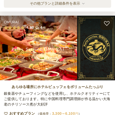
オリジナルスパークリングボトル付き！樽生
その他プランと詳細条件を表示
ビール＆厳選ドリンク飲み放題プラン
ケータリング
2,000
円
/人
OMURAI
全てのプランを見る（3件）
4.60
4
件
ケータリング
3日前12時
締切
60,000
最低ご注文金額
円
あらゆる場所にホテルビュッフェをボリュームたっぷり
銀食器やチューフィングなどを使用し、ホテルクオリティーにて
ご提供しております。特に中国料理専門調理師が作る温かい大海
老のチリソース煮が大好評
おすすめプラン
3,300～6,100
価格帯：
円