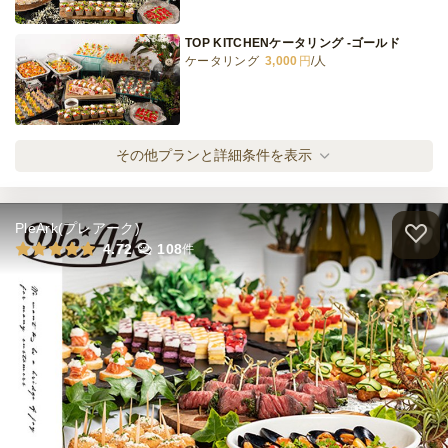
TOP KITCHENケータリング -ゴールド
ケータリング
3,000
円
/人
目の前deカットケータリング！-ローストポ
その他プランと詳細条件を表示
ーク
ケータリング
3,600
円
/人
PleArk(プレアーク)
TOP KITCHENケータリング -プラチナ
4.72
108
件
ケータリング
4,400
円
/人
目の前deカットケータリング！-ローストビ
ーフ
ケータリング
5,000
円
/人