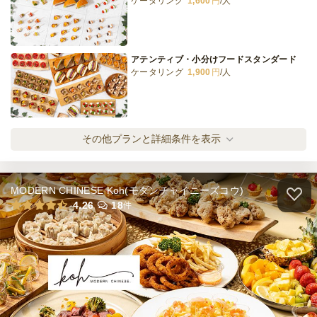
ケータリング
1,600
円
/人
アテンティブ・小分けフードスタンダード
ケータリング
1,900
円
/人
アテンティブ・小分けフードプレミアム
その他プランと詳細条件を表示
ケータリング
2,200
円
/人
MODERN CHINESE Koh(モダンチャイニーズコウ)
アテンティブ・スタンダード
4.26
18
件
ケータリング
2,200
円
/人
アテンティブ・デラックス
ケータリング
2,700
円
/人