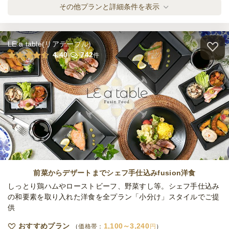
贅沢リコッタスイーツプレミアムBOX
その他プランと詳細条件を表示
オードブル
930
円
/人
LE a table(リアテーブル)
極上リコッタクリームのリッチデザート
4.40
742
件
BOX
オードブル
750
円
/人
大人の贅沢スイーツ4種BOX
オードブル
800
円
/人
ファーメント彩りバラエティサンドBOX
オードブル
1,290
円
/人
前菜からデザートまでシェフ手仕込みfusion洋食
しっとり鶏ハムやローストビーフ、野菜すし等。シェフ手仕込み
の和要素を取り入れた洋食を全プラン「小分け」スタイルでご提
供
ごちそう肉&魚のWメインおかずサンドBOX
オードブル
700
円
/人
おすすめプラン
1,100～3,240
価格帯：
円