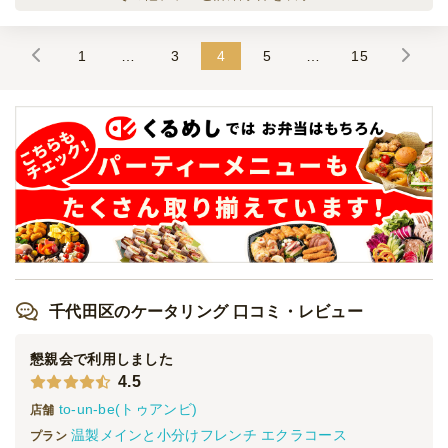
オードブル
600
円
/人
1
…
3
4
5
…
15
贅沢天むすセット〈A〉
オードブル
700
円
/人
贅沢天むすセット〈Ｂ〉
オードブル
700
円
/人
天かすおにぎりセット
オードブル
450
円
/人
千代田区のケータリング 口コミ・レビュー
懇親会で利用しました
4.5
全てのプランを見る（6件）
to-un-be(トゥアンビ)
店舗
オードブル
温製メインと小分けフレンチ エクラコース
プラン