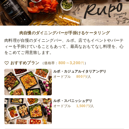
オードブル
3,240
円
/人
全てのプランを見る（5件）
肉自慢のダイニングバーが手掛けるケータリング
オードブル
肉料理が自慢のダイニングバー、ルポ。店でもイベントやパーテ
1日前18時
締切
ィーを手掛けていることもあって、最高なおもてなし料理を、心
10,000
最低ご注文金額
円
をこめてご用意致します。
おすすめプラン
800～3,200
価格帯：
円
ルポ・カジュアルイタリアンデリ
オードブル
800
円
/人
ルポ・スパニッシュデリ
オードブル
1,500
円
/人