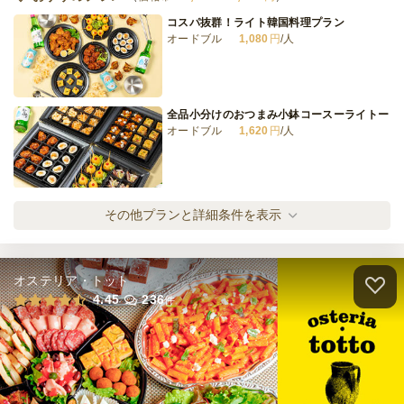
コスパ抜群！ライト韓国料理プラン
オードブル
1,080
円
/人
全品小分けのおつまみ小鉢コースーライトー
オードブル
1,620
円
/人
韓国お肉堪能コースーライトー
その他プランと詳細条件を表示
オードブル
1,620
円
/人
オステリア・トット
手軽に韓国気分！旨辛キムチチゲ鍋ライトコ
4.45
236
件
ース
オードブル
2,160
円
/人
手軽に韓国気分！まろやか豆乳チゲ鍋ライト