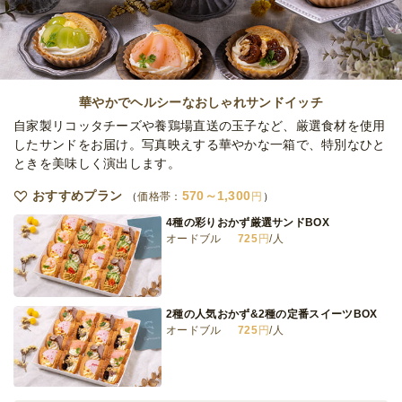
華やかでヘルシーなおしゃれサンドイッチ
自家製リコッタチーズや養鶏場直送の玉子など、厳選食材を使用
したサンドをお届け。写真映えする華やかな一箱で、特別なひと
ときを美味しく演出します。
おすすめプラン
570～1,300
価格帯：
円
4種の彩りおかず厳選サンドBOX
オードブル
725
円
/人
2種の人気おかず&2種の定番スイーツBOX
オードブル
725
円
/人