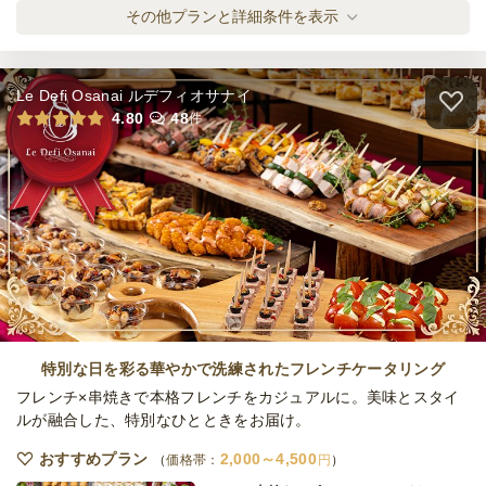
≪寿司付き！≫小分け・シェアレスプラン
その他プランと詳細条件を表示
けやき
ケータリング
6,270
円
/人
Le Defi Osanai ルデフィオサナイ
≪寿司付き！≫小分け・シェアレスプラン
4.80
48
件
いぶき
ケータリング
5,500
円
/人
≪寿司付き！≫小分け・シェアレスプラン
さつき
ケータリング
7,700
円
/人
≪寿司付き！≫小分け・シェアレスプラン
すいせん
特別な日を彩る華やかで洗練されたフレンチケータリング
ケータリング
8,800
円
/人
フレンチ×串焼きで本格フレンチをカジュアルに。美味とスタイ
ルが融合した、特別なひとときをお届け。
≪寿司付き！≫小分け・シェアレスデリプラ
おすすめプラン
2,000～4,500
価格帯：
円
ン わかな
オードブル
3,300
円
/人