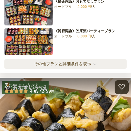
《賛否両論》おもてなしプラン
オードブル
4,000
円
/人
《賛否両論》笠原流パーティープラン
オードブル
6,000
円
/人
全てのプランを見る（2件）
その他プランと詳細条件を表示
オードブル
2日前13時
締切
36,000
最低ご注文金額
円
天むす じゅうべえ
4.63
59
件