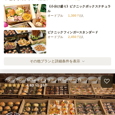
《小分け盛り》ピクニックボックスナチュラ
ル
オードブル
1,300
円
/人
ルポ・リストランテ デリ
オードブル
2,200
円
/人
ピクニックフィンガースタンダード
オードブル
2,450
円
/人
全てのプランを見る（13件）
オードブル
4日前19時
締切
ナチュラルカップインスタンダード
その他プランと詳細条件を表示
※定休日を除く営業日換算
ケータリング
2,700
円
/人
日・祝
定休日
15,000
最低ご注文金額
円
イタリアンバルOlive(イタリアンバルオリーブ)
ケータリング
ナチュラルカップインボリューミー
4.63
16
件
5日前19時
締切
ケータリング
3,800
円
/人
※定休日を除く営業日換算
日・祝
定休日
98,000
最低ご注文金額
円
ナチュラルカップインラグジュアリー