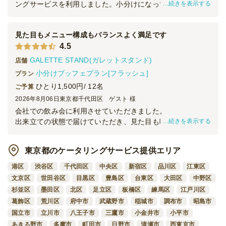
続きを表示する
ングサービスを利用しました。小分けになっていること、デ
リバリーサービスがあることが魅力で、品数も豊富であった
ため注文しました。どれもおいしく、特にローストビーフは
見た目もメニュー構成もバランスよく満足です
人気でした。時間通りに届けていただけたのも助かりまし
4.5
た。また機会があればぜひ利用したいです。
GALETTE STAND(ガレットスタンド)
店舗
小分けブッフェプラン[フラッシュ]
プラン
ひとり1,500円/ 12名
ご予算
2026年8月06日
東京都千代田区 ゲスト 様
会社での飲み会に利用させていただきました。
続きを表示する
出来立ての状態で届けていただき、見た目も味も美しく
会社の皆さんにもとても喜んでいただきました。
ボリュームやメニューの内容もバランスよく女子にも男子に
東京都のケータリングサービス提供エリア
も
ちょうどよかったと思います。ありがとうございました。
港区
渋谷区
千代田区
中央区
新宿区
品川区
江東区
文京区
世田谷区
目黒区
豊島区
台東区
大田区
中野区
杉並区
墨田区
北区
足立区
板橋区
練馬区
江戸川区
葛飾区
荒川区
府中市
武蔵野市
稲城市
調布市
昭島市
国立市
立川市
八王子市
三鷹市
小金井市
小平市
あきる野市
多摩市
町田市
日野市
清瀬市
西東京市