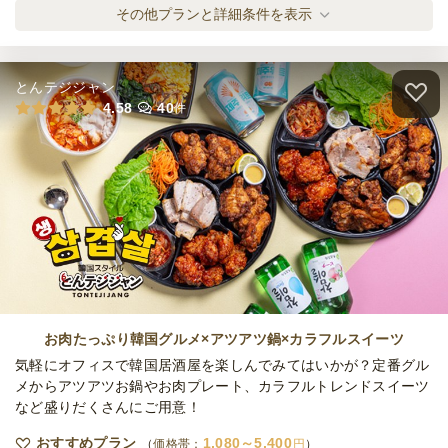
締切
ミカタのパーティライト
その他プランと詳細条件を表示
15,000
最低ご注文金額
円
オードブル
1,000
円
/人
ケータリング
7日前19時
締切
とんテジジャン
100,000
最低ご注文金額
円
ミカタのパーティスタンダード
4.58
40
件
オードブル
1,200
円
/人
ミカタの大満足ボリュームパーティ
オードブル
1,500
円
/人
全てのプランを見る（5件）
お肉たっぷり韓国グルメ×アツアツ鍋×カラフルスイーツ
オードブル
気軽にオフィスで韓国居酒屋を楽しんでみてはいかが？定番グル
1日前18時
締切
メからアツアツお鍋やお肉プレート、カラフルトレンドスイーツ
15,000
最低ご注文金額
円
など盛りだくさんにご用意！
おすすめプラン
1,080～5,400
価格帯：
円