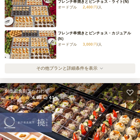
フレンチ串焼きとピンチョス・ライト(N)
オードブル
2,400
円
/人
≪寿司付き！≫小分け・シェアレスデリプラ
ン かりん
オードブル
4,400
円
/人
フレンチ串焼きとピンチョス・カジュアル
(N)
オードブル
3,000
円
/人
全てのプランを見る（18件）
オードブル
フレンチ串焼きとピンチョス・スタンダード
その他プランと詳細条件を表示
3日前17時
締切
(N)
オードブル
3,500
円
/人
※定休日を除く営業日換算
日・土・祝
定休日
30,000
最低ご注文金額
円
創作和食割烹たわわ
フレンチ串焼きとピンチョス・ラグジュアリ
4.65
41
件
ケータリング
ー(N)
5日前17時
締切
オードブル
4,200
円
/人
※定休日を除く営業日換算
日・土・祝
定休日
165,000
最低ご注文金額
円
フレンチ串焼きケータリング・スタンダード
(N)
ケータリング
3,500
円
/人