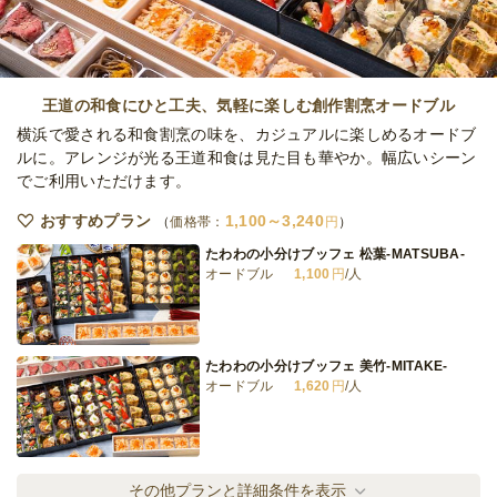
フレンチ串焼きケータリング・ラグジュアリ
ー(N)
王道の和食にひと工夫、気軽に楽しむ創作割烹オードブル
ケータリング
4,500
円
/人
横浜で愛される和食割烹の味を、カジュアルに楽しめるオードブ
ルに。アレンジが光る王道和食は見た目も華やか。幅広いシーン
でご利用いただけます。
フレンチ串焼きとピンチョス・アラカルト
(N)
おすすめプラン
1,100～3,240
価格帯：
円
オードブル
2,000
円
/人
たわわの小分けブッフェ 松葉-MATSUBA-
オードブル
1,100
円
/人
フレンチ串焼きケータリング・カジュアル
(N)
ケータリング
2,500
円
/人
たわわの小分けブッフェ 美竹-MITAKE-
オードブル
1,620
円
/人
全てのプランを見る（10件）
オードブル
3日前18時
締切
たわわの小分けブッフェ 梅花-BAIKA-
その他プランと詳細条件を表示