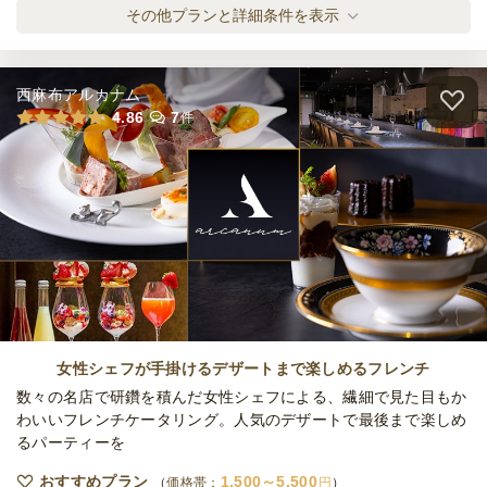
締切
Olive 全品蓋付 タント
その他プランと詳細条件を表示
日・土
定休日
オードブル
2,500
円
/人
15,000
最低ご注文金額
円
ケータリング
西麻布アルカナム
7日前15時
締切
Olive 全品蓋付 ボナペティート
4.86
7
件
日・土
定休日
オードブル
3,000
円
/人
120,000
最低ご注文金額
円
Olive 蓋付と温製 ラグジュアリー
オードブル
4,500
円
/人
Olive 蓋付と温製 アニバーサリープラン
オードブル
5,000
円
/人
女性シェフが手掛けるデザートまで楽しめるフレンチ
数々の名店で研鑽を積んだ女性シェフによる、繊細で見た目もか
わいいフレンチケータリング。人気のデザートで最後まで楽しめ
るパーティーを
全てのプランを見る（6件）
おすすめプラン
1,500～5,500
オードブル
価格帯：
円