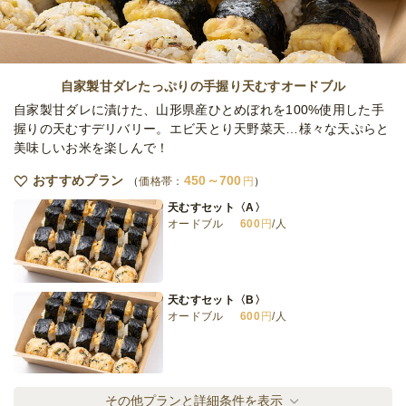
自家製甘ダレたっぷりの手握り天むすオードブル
自家製甘ダレに漬けた、山形県産ひとめぼれを100%使用した手
握りの天むすデリバリー。エビ天とり天野菜天…様々な天ぷらと
美味しいお米を楽しんで！
おすすめプラン
450～700
価格帯：
円
天むすセット〈A〉
オードブル
600
円
/人
天むすセット〈B〉
オードブル
600
円
/人
天むすセット〈C〉
その他プランと詳細条件を表示