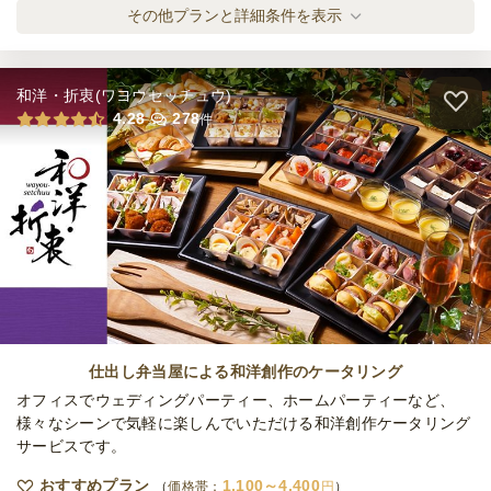
2日前15時
締切
スタンダードパーティーパック
その他プランと詳細条件を表示
18,000
最低ご注文金額
円
オードブル
1,520
円
/人
和洋・折衷(ワヨウセッチュウ)
スタンダードフィンガーフードプラン
4.28
278
件
オードブル
2,280
円
/人
スペシャルフィンガーフードプラン
オードブル
3,320
円
/人
スペシャルパーティーパック
オードブル
3,240
円
/人
仕出し弁当屋による和洋創作のケータリング
オフィスでウェディングパーティー、ホームパーティーなど、
様々なシーンで気軽に楽しんでいただける和洋創作ケータリング
サービスです。
ライトフィンガーフードプラン
オードブル
1,610
円
/人
おすすめプラン
1,100～4,400
価格帯：
円