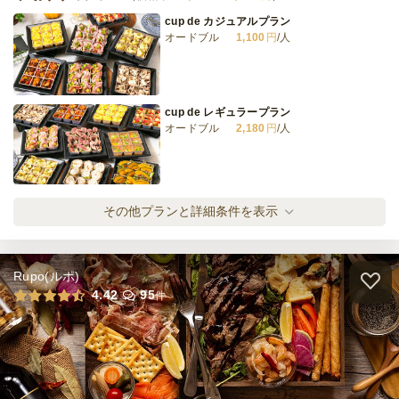
cup de カジュアルプラン
オードブル
1,100
円
/人
ファーメント定番おかず2種サンドBOX
オードブル
570
円
/人
cup de レギュラープラン
オードブル
2,180
円
/人
全てのプランを見る（12件）
オードブル
2日前12時
締切
cup de プレミアムプラン
その他プランと詳細条件を表示
日
定休日
オードブル
3,240
円
/人
9,000
最低ご注文金額
円
Rupo(ルポ)
ローストビーフ オニオンソースコース
4.42
95
件
オードブル
1,620
円
/人
ダブルメインのプレミアムコース