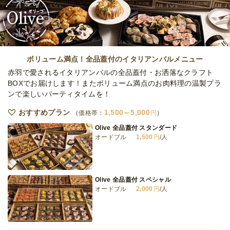
ケータリング
5,300
円
/人
ナチュラルダイニングスタンダード
ケータリング
2,600
円
/人
ボリューム満点！全品蓋付のイタリアンバルメニュー
赤羽で愛されるイタリアンバルの全品蓋付・お洒落なクラフト
BOXでお届けします！またボリューム満点のお肉料理の温製プラ
ンで楽しいパーティタイムを！
ネオダイニングボリューミー
ケータリング
3,700
円
/人
おすすめプラン
1,500～5,000
価格帯：
円
Olive 全品蓋付 スタンダード
オードブル
1,500
円
/人
ネオダイニングラグジュアリー
ケータリング
5,000
円
/人
Olive 全品蓋付 スペシャル
オードブル
2,000
円
/人
全てのプランを見る（23件）
オードブル
2日前12時