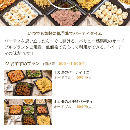
オードブル
1,500
円
/人
スイーツガーデン＜スタンダード＞アメジス
ト
いつでも気軽に低予算でパーティタイム
オードブル
2,200
円
/人
パーティを思い立ったらすぐに開ける、バリュー感満載のオード
ブルプランをご用意。低価格で安心して利用ができる、”パーテ
ィの味方”です！
スイーツガーデン＜スペシャル＞サファイヤ
オードブル
2,700
円
/人
おすすめプラン
500～1,500
価格帯：
円
ミカタのパーティミニ
オードブル
500
円
/人
スイーツガーデン＜エクセレント＞ダイヤ
オードブル
3,300
円
/人
ミカタのお手頃パーティ
オードブル
800
円
/人
全てのプランを見る（8件）
オードブル
1日前12時