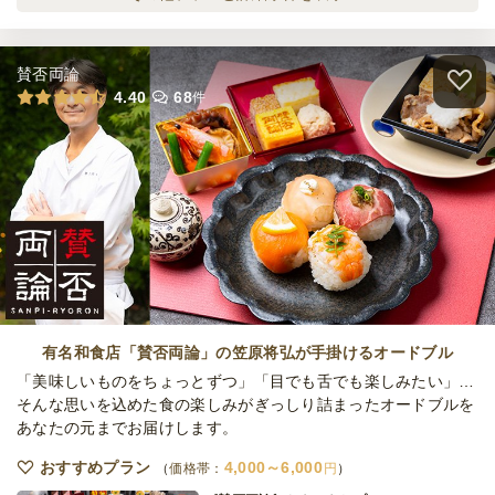
30,000
最低ご注文金額
円
オードブル
2,160
円
/人
ケータリング
3日前18時
締切
賛否両論
100,000
最低ご注文金額
円
たわわの小分けブッフェ 瑞穂-MIZUHO-
4.40
68
件
オードブル
2,700
円
/人
たわわの小分けブッフェ 極-KIWAMI-
オードブル
3,240
円
/人
全てのプランを見る（5件）
有名和食店「賛否両論」の笠原将弘が手掛けるオードブル
オードブル
「美味しいものをちょっとずつ」「目でも舌でも楽しみたい」…
2日前12時
締切
そんな思いを込めた食の楽しみがぎっしり詰まったオードブルを
32,000
最低ご注文金額
円
あなたの元までお届けします。
おすすめプラン
4,000～6,000
価格帯：
円