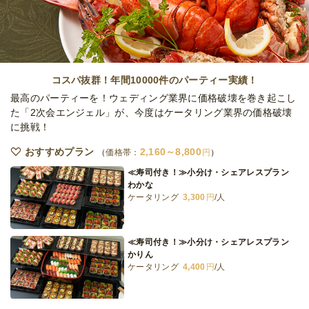
ィクプラン)
オードブル
4,400
円
/人
全てのプランを見る（5件）
コスパ抜群！年間10000件のパーティー実績！
オードブル
最高のパーティーを！ウェディング業界に価格破壊を巻き起こし
2日前12時
締切
た「2次会エンジェル」が、今度はケータリング業界の価格破壊
23,000
最低ご注文金額
円
に挑戦！
おすすめプラン
2,160～8,800
価格帯：
円
≪寿司付き！≫小分け・シェアレスプラン
わかな
ケータリング
3,300
円
/人
≪寿司付き！≫小分け・シェアレスプラン
かりん
ケータリング
4,400
円
/人