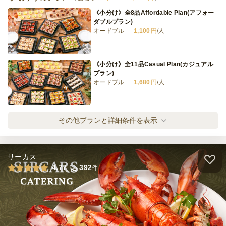
《小分け》全8品Affordable Plan(アフォー
ダブルプラン)
オードブル
1,100
円
/人
デラックスパーティーパック
オードブル
2,250
円
/人
《小分け》全11品Casual Plan(カジュアル
プラン)
オードブル
1,680
円
/人
全てのプランを見る（10件）
オードブル
1日前15時
締切
《小分け》全15品Recommend Plan(リコメ
その他プランと詳細条件を表示
※定休日を除く営業日換算
ンドプラン)
日・祝
定休日
オードブル
2,750
円
/人
20,000
最低ご注文金額
円
サーカス
《小分け》全19品Selection Plan(セレクシ
4.77
392
件
ョンプラン)
オードブル
3,880
円
/人
《小分け》全21品Eclectic Plan(エクレクテ