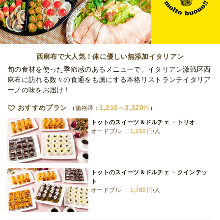
コース
オードブル
2,160
円
/人
全品小分けのおつまみ小鉢コースースタンダ
ードー
西麻布で大人気！体に優しい無添加イタリアン
オードブル
2,160
円
/人
旬の食材を使った季節感のあるメニューで、イタリアン激戦区西
麻布に訪れる数々の食通をも虜にする本格リストランテイタリア
ーノの味をお届け！
韓国お肉堪能コースースタンダードー
オードブル
2,160
円
/人
おすすめプラン
1,210～3,320
価格帯：
円
トットのスイーツ＆ドルチェ ・トリオ
オードブル
1,210
円
/人
全品小分けの韓国おつまみ小鉢コース
オードブル
2,500
円
/人
トットのスイーツ＆ドルチェ ・クインテッ
ト
オードブル
1,780
円
/人
全てのプランを見る（15件）
オードブル