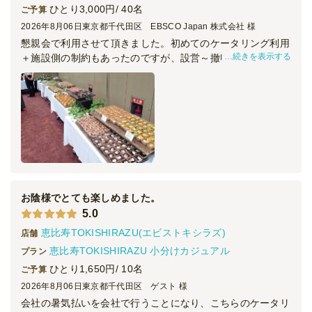
1日前12時
締切
ひとり3,000円/ 40名
ご予算
6,300
最低ご注文金額
円
2026年8月06日
東京都千代田区 EBSCO Japan 株式会社 様
懇親会で利用させて頂きました。初めてのケータリング利用
続きを表示する
＋施設側の制約もあったのですが、設営～撤収まで、時間内
でスムーズに行って頂けました。
お料理ですが、冷菜は小分けになっていて取り分けもし易
く、品数もあったので華やかでした。
もう少し温菜が温かいと嬉しいな、と思いましたが、許容範
囲です。ありがとうございました。
お陰様でとても楽しめました。
5.0
恵比寿TOKISHIRAZU(エビストキシラズ)
店舗
恵比寿TOKISHIRAZU 小分けカジュアル
プラン
ひとり1,650円/ 10名
ご予算
2026年8月06日
東京都千代田区 ゲスト 様
会社の暑気払いを会社で行うことになり、こちらのケータリ