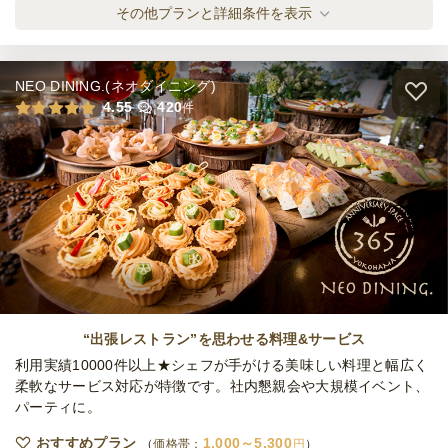
ルポ・スタンダードイタリアンデリ
その他プランと詳細条件を表示
オードブル
900
円
/人
NEO DINING.(ネオダイニング)
ルポ・オステリア デリ
4.55
420
件
オードブル
1,000
円
/人
ルポ・プレミアムイタリアンデリ
オードブル
1,200
円
/人
ルポ・沖縄めんそーれデリ
オードブル
1,800
円
/人
“出張レストラン”を思わせる料理&サービス
利用実績10000件以上★シェフが手がける美味しい料理と幅広く
柔軟なサービス対応が特徴です。社内懇親会や大規模イベント、
パーティに。
ルポ・クッチーナ デリ
オードブル
2,200
円
/人
おすすめプラン
1,000～5,300
価格帯：
円