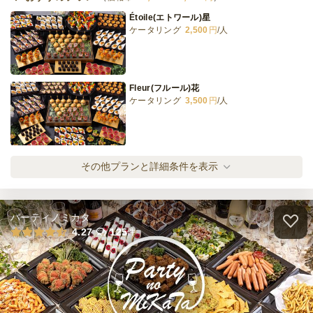
3日前12時
締切
Étoile(エトワール)星
※定休日を除く営業日換算
ケータリング
2,500
円
/人
日
定休日
15,000
最低ご注文金額
円
Fleur(フルール)花
ケータリング
3,500
円
/人
Lumière(ルミエール)光
その他プランと詳細条件を表示
ケータリング
4,500
円
/人
パーティノミカタ
Brillant(ブリヤン)輝き
4.27
125
件
ケータリング
5,500
円
/人
スイーツガーデン＜ライト＞パール