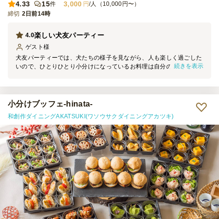
4.33
15
3,000
件
円
/人（10,000円〜）
締切
2日前14時
楽しい犬友パーティー
4.0
ゲスト
様
犬友パーティーでは、犬たちの様子を見ながら、人も楽しく過ごした
続きを表示
いので、ひとりひとり小分けになっているお料理は自分のペースで食
べれて、とても良かったです。 お料理も少しずつ、いろんな種類を
いただけて美味しかったです。
小分けブッフェ-hinata-
和創作ダイニングAKATSUKI(ワソウサクダイニングアカツキ)