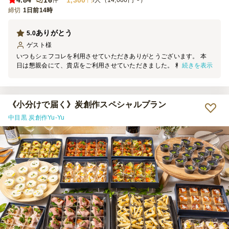
4.84
16
1,300
件
円
/人（14,000円〜）
締切
1日前14時
ありがとう
5.0
ゲスト
様
いつもシェフコレを利用させていただきありがとうございます。 本
続きを表示
日は懇親会にて、貴店をご利用させていただきました。 料理の見た
目は素晴らしく、大変満足しております。 機会がございましたら、
ぜひまたご利用させていただきます。
《小分けで届く》炭創作スペシャルプラン
中目黒 炭創作Yu-Yu