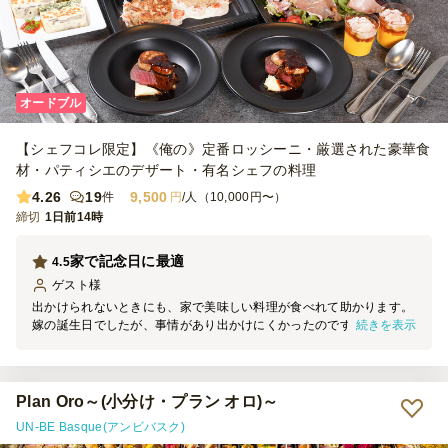
オードブル
【シェフコレ限定】《俺の》定番ロッシーニ・厳選された豪華食
材・パティシエのデザート・有名シェフの料理
4.26
19
9,500
件
円
/人（10,000円〜）
締切
1日前14時
家で記念日に最適
4.5
ゲスト
様
出かけられないときにも、家で美味しい料理が食べれて助かります。
続きを表示
嫁の誕生日でしたが、事情があり出かけにくかったのですが、選んで
正解でした。 自分の好きなワインと合わせることもできるので、自
分なりのアレンジができるのもいいですね。 味はレストランと同じ
でかなり本格的なフレンチが食べられます。 アニバーサリーケーキ
も一流の味ですごくおいしかったです。 来てから少し時間が空くよ
Plan Oro～(小分け・プラン オロ)～
うならアミューズとデザートなどは冷蔵庫に入れておくほうがいいで
UN-BE Basque(アンビバスク)
すね。 このあたり、少し説明があると助かります。 サラダなどは2人