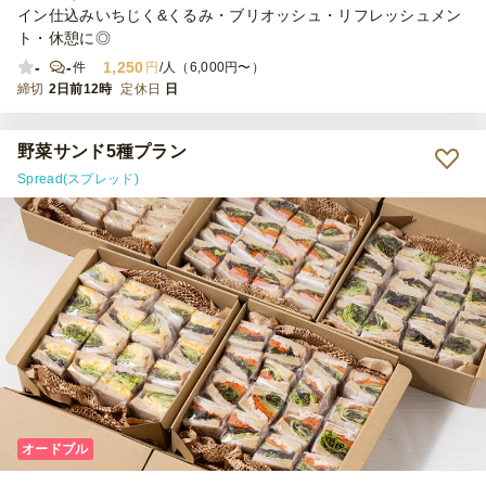
イン仕込みいちじく&くるみ・ブリオッシュ・リフレッシュメン
ト・休憩に◎
-
-
1,250
件
円
/人（6,000円〜）
締切
2日前12時
定休日
日
野菜サンド5種プラン
Spread(スプレッド)
オードブル