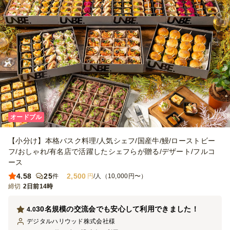
分が一つのお皿に入ってますが、綺麗に盛り付けてあるので他のお皿
に移すか悩む料理があったので、このあたりは2人分に分けてもらえ
るとなおいいですね
オードブル
【小分け】本格バスク料理/人気シェフ/国産牛/鰻/ローストビー
フ/おしゃれ/有名店で活躍したシェフらが贈る/デザート/フルコ
ース
4.58
25
2,500
件
円
/人（10,000円〜）
締切
2日前14時
30名規模の交流会でも安心して利用できました！
4.0
デジタルハリウッド株式会社
様