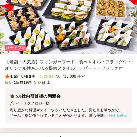
オードブル
【老舗・人気店】フィンガーフード・食べやすい・フラッグ付・
オリジナル性あふれる提供スタイル・デザート・フラッグ付
4.58
80
1,700
件
円
/人（15,000円〜）
締切
1日前19時
定休日
土
社内研修後の懇親会
5.0
イーテクノロジー
様
彩り豊かな料理やスイーツをいただきました。見た目も華やかで、一
続きを表示
品一品丁寧に作られていることが伝わります。味も美味しく、上品な
ひとときを楽しめました。また利用したいと思います。