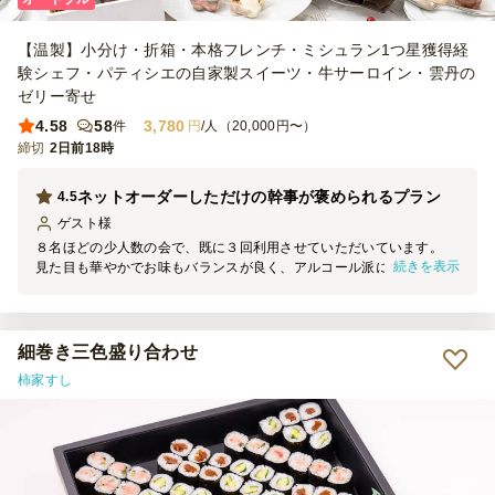
【温製】小分け・折箱・本格フレンチ・ミシュラン1つ星獲得経
験シェフ・パティシエの自家製スイーツ・牛サーロイン・雲丹の
ゼリー寄せ
4.58
58
3,780
件
円
/人（20,000円〜）
締切
2日前18時
ネットオーダーしただけの幹事が褒められるプラン
4.5
ゲスト
様
８名ほどの少人数の会で、既に３回利用させていただいています。
続きを表示
見た目も華やかでお味もバランスが良く、アルコール派にもノンアル
コール派にも好評です。 全て小分け容器で配膳しやすい上に、お皿
とお箸、小さなスプーンも一緒に入っていますから本当に手ぶらで集
まって楽しめます。 幹事としてはネットでポチっとオーダーするだ
けのお手軽さなのに毎回皆さんに褒められています。
細巻き三色盛り合わせ
柿家すし