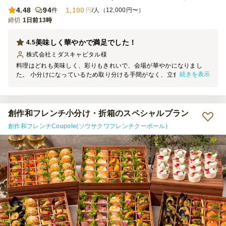
4.48
94
1,100
件
円
/人（12,000円〜）
締切
1日前13時
美味しく華やかで満足でした！
4.5
株式会社ミダスキャピタル
様
料理はどれも美味しく、彩りもきれいで、会場が華やかになりまし
続きを表示
た。 小分けになっているため取り分ける手間がなく、立食形式でも
食べやすかったです。 価格に対して品数やボリュームも十分で、参
加者からも好評でした。 オプションでも良いので紙皿なども一緒に
付いていると、さらに利用しやすかったと思います。
創作和フレンチ小分け・折箱のスペシャルプラン
創作和フレンチCoupole(ソウサクワフレンチクーポール)