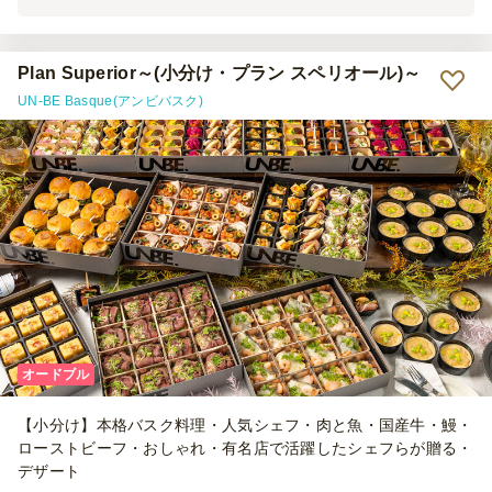
よかった」といった好評の声を多くいただきました。懇親会の雰囲気
づくりにも大きく貢献いただいたと感じています。 また、当日は会
場準備の時間が30分程度しかない中で、搬入から設営まで迅速かつ丁
寧にご対応いただき、大変助かりました。開催中のサーブ、終了後の
Plan Superior～(小分け・プラン スペリオール)～
片付け・撤収まで非常にスムーズで、運営側としても安心して会を進
UN-BE Basque(アンビバスク)
行することができました。 料理の品質、当日の対応力、スタッフの
皆さまの段取りの良さ、いずれも非常に満足しております。今後も機
会があれば、ぜひ利用させていただきたいと思います。
オードブル
【小分け】本格バスク料理・人気シェフ・肉と魚・国産牛・鰻・
ローストビーフ・おしゃれ・有名店で活躍したシェフらが贈る・
デザート