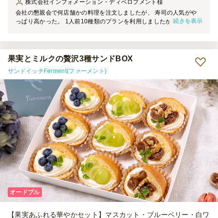
株式会社インフォメーション・ディベロプメント
様
会社の懇親会で何店舗かの料理を注文しましたが、 寿司の人気がや
続きを表示
っぱり高かった。 1人前10種類のプランを利用しましたが、ネタとボ
リュームに大満足。 醤油皿と醤油を個別に多く頼めるともっと良か
った。
果実とミルクの贅沢3種サンドBOX
サンドイッチFerment(ファーメント)
オードブル
【果実あふれる華やかセット】マスカット・ブルーベリー・白ワ