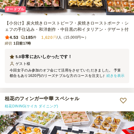
オードブル
【小分け】炭火焼きローストビーフ・炭焼きローストポーク・シ
ェフの手仕込み・和洋創作・中目黒の和イタリアン・デザート付
4.53
185
1,620
件
円
/人（15,000円〜）
締切
1日前17時
非常においしかったです！
5.0
ゲスト
様
今回女子のみ参加のオフ会にて活用をさせていただきました。 予算
続きを表示
都合もあり1620円のリーズナブルな方のコースを注文したのです
が、 それでもボリュームがしっかりとあり、参加者一同満足に満た
されました！ これはこちらの開催側の都合で開演からお届けまでに
30分程度時間があったため、 まずは口にできるものをとパンを用意
したのですが、 それが余るほどにはボリュームがしっかりあった印
桂花のフィンガー中華 スペシャル
象です。 ただ、もし男性がいらっしゃった場合や、とてもたくさん
桂花DINING(ケイカ ダイニング)
召し上がる方が多い場合には、 もう一つ上のコースか、追加のオプ
ションを頼まれるとちょうどいいかもしれません。 少なくともわい
わいと話しながらの女子オフ会にはぴったりのボリュームでした！
カトラリーもつけてくださり、非常に助かりました！ 本当にありが
とうございました、また活用させていただきます！