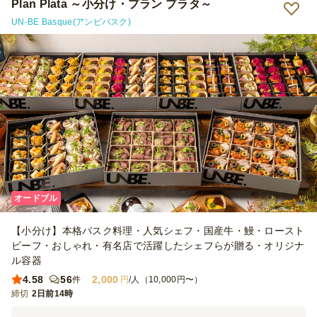
に触れて利用していきたいと思いますので、よろしくお願い致します
Plan Plata ～小分け・プラン プラタ～
♪
UN-BE Basque(アンビバスク)
オードブル
【小分け】本格バスク料理・人気シェフ・国産牛・鰻・ロースト
ビーフ・おしゃれ・有名店で活躍したシェフらが贈る・オリジナ
ル容器
4.58
56
2,000
件
円
/人（10,000円〜）
締切
2日前14時