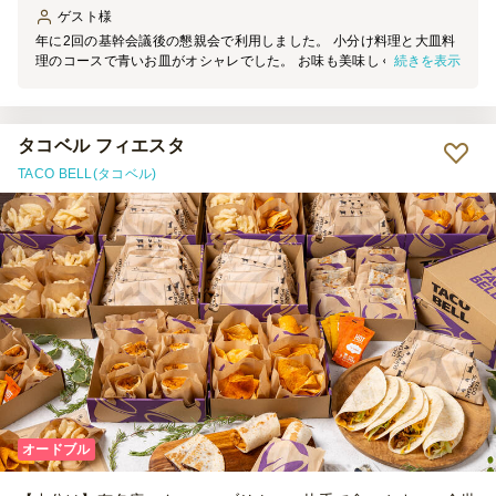
ゲスト
様
年に2回の基幹会議後の懇親会で利用しました。 小分け料理と大皿料
続きを表示
理のコースで青いお皿がオシャレでした。 お味も美味しく好評でし
た。 大皿料理はローストビーフとローストポークで、取り分け用の
トングが付いていて助かりました。 オシャレな分、ボリュームが若
い男性には足りなかったようで、次回はもう一つ上のコースの方が良
いかなと感じました。
タコベル フィエスタ
TACO BELL(タコベル)
オードブル