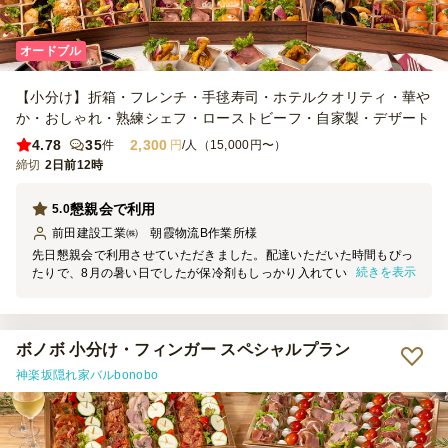
オードブル
【小分け】折箱・フレンチ・手毬寿司・ホテルクオリティ・華や
か・おしゃれ・熟練シェフ・ローストビーフ・自家製・デザート
4.78
35
2,300
件
円
/人（15,000円〜）
締切
2日前12時
懇親会で利用
5.0
前田建設工業㈱ 朝霞物流B作業所
様
先日懇親会で利用させていただきました。配達いただいた時間もぴっ
続きを表示
たりで、8月の暑い日でしたが保冷剤もしっかり入れていただいて安
心でした。お料理も彩りがきれいで開けた瞬間みんなでわーと喜びま
した。どれも美味しくて、今回の懇親会は若い方が多く、お料理の内
容もお肉系が多かったのもあり大変好評でした。また利用させていた
だきたいと思います。その時はどうぞよろしくお願いいたします。
ボノボ 小分け・フィンガー スペシャルプラン
神楽坂隠れ家バルbonobo