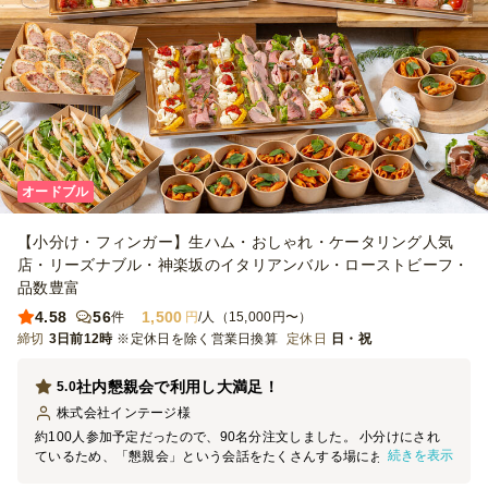
オードブル
【小分け・フィンガー】生ハム・おしゃれ・ケータリング人気
店・リーズナブル・神楽坂のイタリアンバル・ローストビーフ・
品数豊富
4.58
56
1,500
件
円
/人（15,000円〜）
締切
3日前12時
※定休日を除く営業日換算
定休日
日・祝
社内懇親会で利用し大満足！
5.0
株式会社インテージ
様
約100人参加予定だったので、90名分注文しました。 小分けにされ
続きを表示
ているため、「懇親会」という会話をたくさんする場において、大変
あっておりました。 また、種類も多く、そしてすべて美味しかった