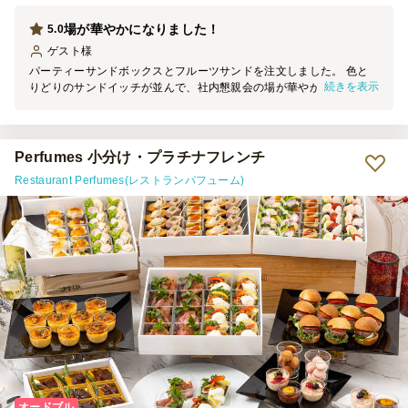
場が華やかになりました！
5.0
ゲスト
様
パーティーサンドボックスとフルーツサンドを注文しました。 色と
続きを表示
りどりのサンドイッチが並んで、社内懇親会の場が華やかになりまし
た。 サンドイッチはひとつひとつがボリュームもあり、食事として
の満足感もありました。 個包装なので分けやすいのも良いと思いま
した。
Perfumes 小分け・プラチナフレンチ
Restaurant Perfumes(レストランパフューム)
オードブル