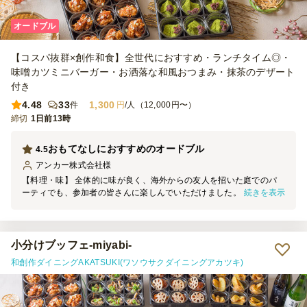
オードブル
【コスパ抜群×創作和食】全世代におすすめ・ランチタイム◎・
味噌カツミニバーガー・お洒落な和風おつまみ・抹茶のデザート
付き
4.48
33
1,300
件
円
/人（12,000円〜）
締切
1日前13時
おもてなしにおすすめのオードブル
4.5
アンカー株式会社
様
【料理・味】 全体的に味が良く、海外からの友人を招いた庭でのパ
続きを表示
ーティでも、参加者の皆さんに楽しんでいただけました。品数が豊富
なので、それぞれ苦手な食材があっても十分に食べられるものがあ
り、満足感のある内容だったと思います。 星を1つ減らした理由は、
次の2点です。 ① ローストビーフちらしは、ご飯とローストビーフの
間にしば漬けが入っていました。参加者の間では少し好みが分かれた
小分けブッフェ-miyabi-
ようで、当日はあまり召し上がる方がいませんでした。 ② 3種きのこ
和創作ダイニングAKATSUKI(ワソウサクダイニングアカツキ)
とブロッコリーのマリネは、少し味付けが濃く感じました。お酒と一
緒であればちょうど良いのかもしれませんが、ノンアルの方も一定数
いたため、そのままいただくにはやや塩味が強めでした。 【サービ
ス】 指定時間より少し早めに届けてくださったため、料理を並べる