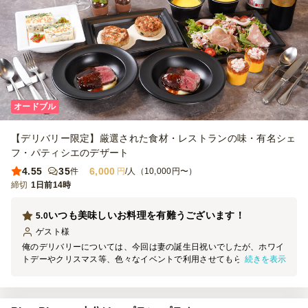
オードブル
【デリバリー限定】厳選された食材・レストランの味・有名シェ
フ・パティシエのデザート
4.55
35
6,000
件
円
/人（10,000円〜）
締切
1日前14時
いつも美味しいお料理を有難うございます！
5.0
ゲスト
様
俺のデリバリーについては、今回は妻の誕生日祝いでしたが、ホワイ
続きを表示
トデーやクリスマス等、色々なイベントで利用させてもらっていま
す。オードブルからサラダ、魚料理、メインの肉料理、そしてデザー
トに至るまで、全て美味しいですし、深紅のテーブルクロスが雰囲気
を盛り上げてくれます。お値段もリーズナブルですし、これからも折