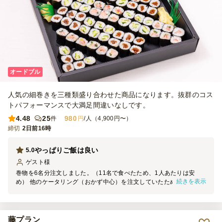
オードブル
人気の細巻きを三種類盛り合わせた商品になります。抜群のコス
トパフォーマンスで大満足間違いなしです。
4.48
25
980
件
円
/人（4,900円〜）
締切
2日前16時
やっぱりご飯は良い
5.0
ゲスト
様
巻物を6名分注文しました。（11名で食べたため、1人あたりは安
続きを表示
め） 他のケータリング（おかず中心）を注文していたため、こちら
でご飯を注文しました。満足感もありお腹いっぱいになりました。
食べ物は美味しく、配達も良かったです！ありがとうございます。
藤プラン