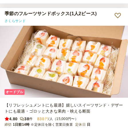
です。同じような機会があったらリピートします！
季節のフルーツサンドボックス(1人2ピース)
さくらサンド
オードブル
【リフレッシュメントにも最適】嬉しいスイーツサンド・デザー
トにも最適・ゴロッと大きな果肉・映える断面
4.80
38
830
件
円
/人（15,000円〜）
締切
1日前14時
※定休日を除く営業日換算
定休日
日