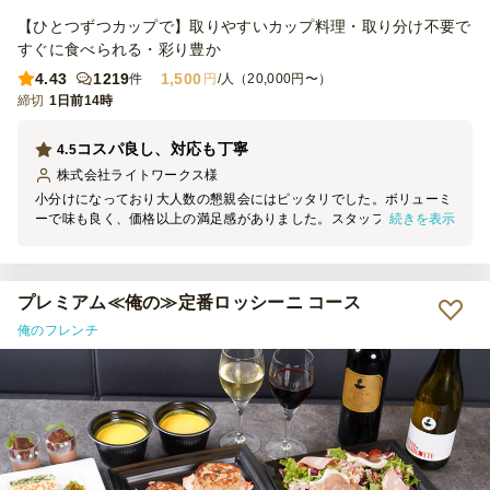
【ひとつずつカップで】取りやすいカップ料理・取り分け不要で
すぐに食べられる・彩り豊か
4.43
1219
1,500
件
円
/人（20,000円〜）
締切
1日前14時
コスパ良し、対応も丁寧
4.5
株式会社ライトワークス
様
小分けになっており大人数の懇親会にはピッタリでした。ボリューミ
続きを表示
ーで味も良く、価格以上の満足感がありました。スタッフの方の対応
も親切・丁寧で、当日の配達もスムーズ。参加者からも大好評だった
ので、またイベントの際には利用したいと思います。
プレミアム≪俺の≫定番ロッシーニ コース
俺のフレンチ