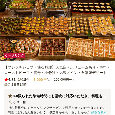
ケータリング
【フレンチシェフ・懐石料理】人気店・ボリュームあり・寿司・
ローストビーフ・雲丹・小分け・温製メイン・自家製デザート
4.81
18
3,000
件
円
/人（100,000円〜）
締切
2日前14時
限られた準備時間にも柔軟に対応いただき、料理も大変好評でした
5.0
ゲスト
様
社内懇親会にてケータリングサービスを利用させていただきました。
続きを表示
料理はどれも大変おいしく、参加者からも「おいしかった」「内容が