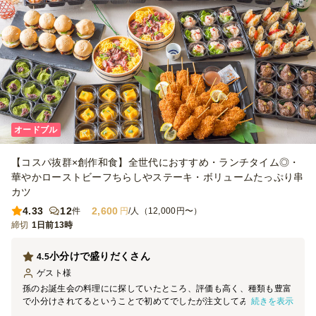
時間に余裕ができ、とても助かりました。 一方で、配達場所につい
ては少し気になった点がありました。今回の住所は何十年も前から存
在し、Googleマップなどでも問題なく表示される場所ですが、注文
後のメールで「住所が不明瞭」との連絡がありました。当日も配達業
者さんのナビでは表示されなかったようで、お手数をおかけしてしま
いました。 また、注文最低金額が25,000円からだったため、人数分
の料理は足りていても、最低金額に合わせるためにオプションを追加
して調整する必要があり、その点は少し手間に感じました。以前、都
内で利用した際にはもう少し低い最低注文金額の店舗もあったため、
配送エリアによる違いなのだと思いますが、もう少し利用しやすい金
オードブル
額設定になると、さらに注文しやすくなると感じました。 【雰囲
気】 一品ずつ小分けになっているため取り分けが不要で、好きなも
【コスパ抜群×創作和食】全世代におすすめ・ランチタイム◎・
のを気軽に選べるのがとても良かったです。テーブルに並べるだけで
彩りが良く、見た目も華やかになり、ホームパーティの雰囲気を一気
華やかローストビーフちらしやステーキ・ボリュームたっぷり串
に盛り上げてくれました。海外からの友人にも「きれい」「食べやす
カツ
い」と好評で、おもてなしにもぴったりだと感じました。 【コス
4.33
12
2,600
件
円
/人（12,000円〜）
パ】 一人当たりの金額を考えると、とてもコストパフォーマンスが
締切
1日前13時
高いと思います。料理の種類が多く、見た目の華やかさもあり、準備
にかかる時間や手間を大幅に減らせることを考えると、価格以上の価
値がありました。自分たちでこれだけの種類を用意するのは大変なの
小分けで盛りだくさん
4.5
で、特別な日や来客時には十分利用する価値があると感じました。
ゲスト
様
孫のお誕生会の料理にに探していたところ、評価も高く、種類も豊富
続きを表示
で小分けされてるということで初めてでしたが注文してみました。期
待以上の料理でデザートまで付いていて皆大満足な誕生会となりまし