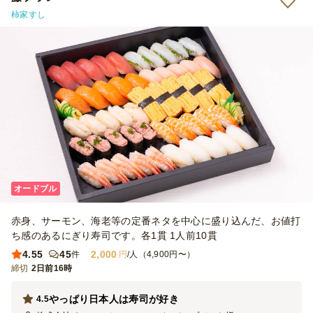
柿家すし
オードブル
赤身、サーモン、海老等の定番ネタを中心に盛り込んだ、お値打
ち感のあるにぎり寿司です。各1貫 1人前10貫
4.55
45
2,000
件
円
/人（4,900円〜）
締切
2日前16時
やっぱり日本人は寿司が好き
4.5