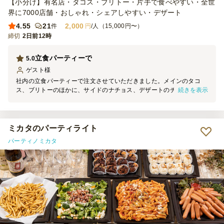
【小分け】有名店・タコス・ブリトー・片手で食べやすい・全世
界に7000店舗・おしゃれ・シェアしやすい・デザート
4.55
21
2,000
件
円
/人（15,000円〜）
締切
2日前12時
立食パーティーで
5.0
ゲスト
様
社内の立食パーティーで注文させていただきました。メインのタコ
続きを表示
ス、ブリトーのほかに、サイドのナチョス、デザートのチョコディー
ヤとバランスよく入っており、飽きずに食べられました。どれも小分
けされているので紙皿不要で食べやすかったです。
ミカタのパーティライト
パーティノミカタ