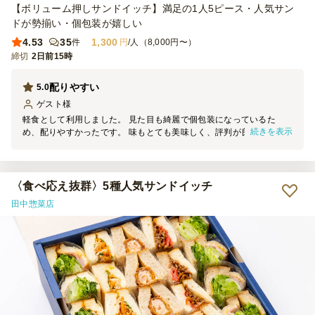
【ボリューム押しサンドイッチ】満足の1人5ピース・人気サン
ドが勢揃い・個包装が嬉しい
4.53
35
1,300
件
円
/人（8,000円〜）
締切
2日前15時
配りやすい
5.0
ゲスト
様
軽食として利用しました。 見た目も綺麗で個包装になっているた
続きを表示
め、配りやすかったです。 味もとても美味しく、評判が良かったの
で今後も利用させていただきたいと思いました。
〈食べ応え抜群〉5種人気サンドイッチ
田中惣菜店