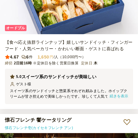
オードブル
【食べ応え抜群ラインナップ】嬉しいサンドイッチ・フィンガー
フード・人気ベーカリー・かわいい断面・ゲストに喜ばれる
4.67
6
1,650
件
円
/人（10,000円〜）
締切
2日前16時
※定休日を除く営業日換算
定休日
木
スイーツ系のサンドイッチが美味しい
5.0
ゲスト
様
スイーツ系のサンドイッチと惣菜系それぞれ頼みました。ホイップク
続きを表示
リームが甘さ控えめで美味しかったです。珍しくて人気でした！ パ
ンも柔らかくふわふわでパサつきなどはなかったです！
懐石フレンチ 饗ケータリング
懐石フレンチ壱(カイセキフレンチ アン)