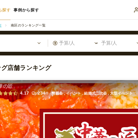
ら探す
事例から探す
市
南区のランキング一覧
ング店舗ランキング
華の匠
4.17
234
件
懇親会 , イベント , 結婚式二次会 , 大型イベント