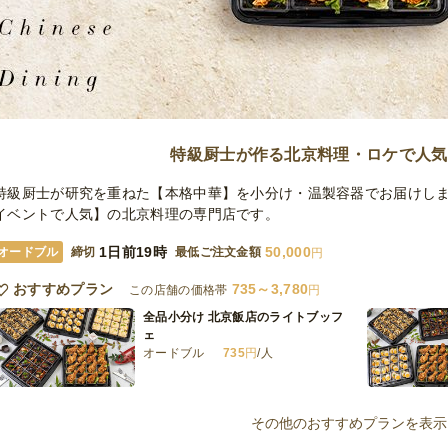
特級厨士が作る北京料理・ロケで人気
特級厨士が研究を重ねた【本格中華】を小分け・温製容器でお届けしま
イベントで人気】の北京料理の専門店です。
1日前19時
50,000
オードブル
締切
最低ご注文金額
円
おすすめプラン
735～3,780
この店舗の価格帯
円
全品小分け 北京飯店のライトブッフ
ェ
オードブル
735
円
/人
全品小分け 北京飯店スタンダードブ
ッフェ
その他のおすすめプランを表示
オードブル
1,080
円
/人