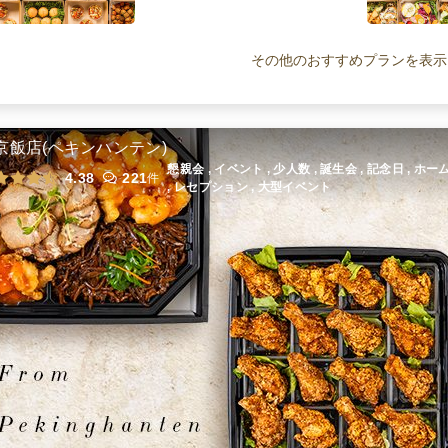
カジュアルフィンガーフードプラン
ケータリング
1,700
円
/人
その他のおすすめプランを表示
菜園風三浦野菜＆ミートアソートプ
ラン
京飯店(ペキンハンテン)
ケータリング
2,250
円
/人
懇親会 , イベント , 少人数 , 誕生会 , 記念日 , 
4.38
221
件
, レセプション , 大型イベント
カジュアル三浦野菜＆ミートアソー
トデリバリープラン
オードブル
1,700
円
/人
全てのプランを見る（11