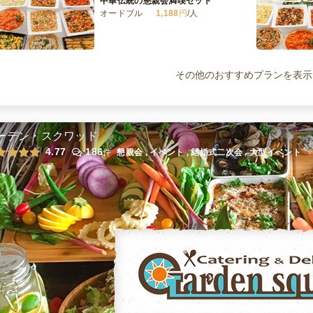
中華伝統の懇親会満喫セット
オードブル
1,188
円
/人
本格中華の美味堪能セット
オードブル
1,728
円
/人
その他のおすすめプランを表示
本格中華お手軽おつまみセット
オードブル
756
円
/人
ーデン・スクワッド
4.77
186
件
懇親会 , イベント , 結婚式二次会 , 大型イベント
本格中華のトクトク肉料理セット
オードブル
1,080
円
/人
全てのプランを見る（9件