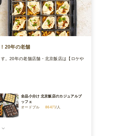
！20年の老舗
す。20年の老舗店舗・北京飯店は【ロケや
全品小分け 北京飯店のカジュアルブ
ッフェ
オードブル
864
円
/人
全品小分け 北京飯店のスペシャルブ
ッフェ
オードブル
1,620
円
/人