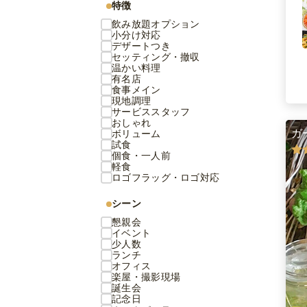
特徴
飲み放題オプション
小分け対応
デザートつき
セッティング・撤収
温かい料理
有名店
食事メイン
現地調理
サービススタッフ
おしゃれ
ガ
ボリューム
試食
個食・一人前
軽食
ロゴフラッグ・ロゴ対応
シーン
懇親会
イベント
少人数
ランチ
オフィス
楽屋・撮影現場
誕生会
記念日