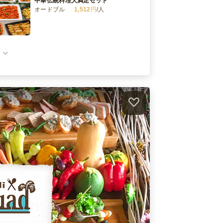
中華伝統料理大満足セット
オードブル
1,512
円
/人
贅沢中華満漢全席プラン
オードブル
2,052
円
/人
本格中華お手軽食事セット
オードブル
756
円
/人
本格中華のトクトクお食事セット
オードブル
864
円
/人
）