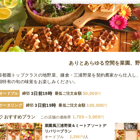
ありとあらゆる空間を菜園、
首都圏トップクラスの地野菜、鎌倉・三浦野菜を契約農家から仕入し
期特有の旬の味覚をお楽しみください。
3日前19時
50,000
オードブル
締切
最低ご注文金額
円
3日前19時
100,000
ケータリング
締切
最低ご注文金額
円
おすすめプラン
1,700～3,000
この店舗の価格帯
円
菜園風三浦野菜＆ミートアソートデ
リバリープラン
オードブル
2,250
円
/人