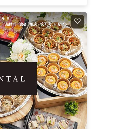
全品小分け 北京飯店のラグジュアリ
ーブッフェ
ーキョー)
オードブル
2,700
円
/人
ィー , 結婚式二次会 , 落成・竣工式 , レセプシ
）