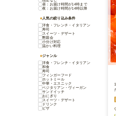
指定なし
昼：お届け時間が14時まで
夜：お届け時間が14時以降
人気の絞り込み条件
洋食・フレンチ・イタリアン
寿司
スイーツ・デザート
懇親会
小分け対応
温かい料理
ジャンル
洋食・フレンチ・イタリアン
和食
寿司
フィンガーフード
ホットミール
中華・エスニック
ベジタリアン・ヴィーガン
サンドイッチ
おにぎり
スイーツ・デザート
ドリンク
ピザ