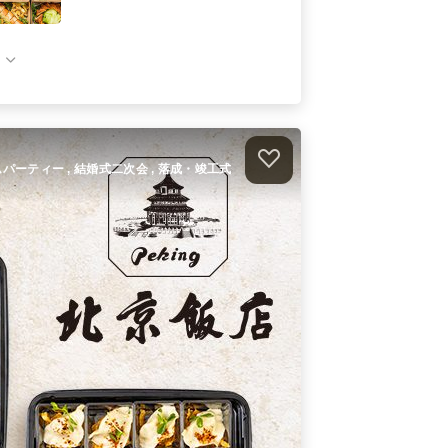
カジュアル三浦野菜＆ミートアソー
トプラン
ケータリング
1,700
円
/人
ペスコベジタリアンフィンガーフー
ドプラン
ケータリング
2,250
円
/人
ホームパーティー , 結婚式二次会 , 落成・竣工式
カジュアルフィンガーフードデリバ
リープラン
オードブル
1,700
円
/人
件）