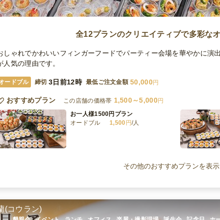
全12プランのクリエイティブで多彩な
おしゃれでかわいいフィンガーフードでパーティー会場を華やかに演
が人気の理由です。
3日前12時
50,000
オードブル
締切
最低ご注文金額
円
おすすめプラン
1,500～5,000
この店舗の価格帯
円
お一人様1500円プラン
オードブル
1,500
円
/人
お一人様2500円プラン
オードブル
2,500
円
/人
その他のおすすめプランを表示
お一人様3500円プラン
オードブル
3,500
円
/人
蘭(コウラン)
懇親会 , イベント , ランチ , オフィス , 楽屋・撮影現場 , 誕生会 , 記念日 ,