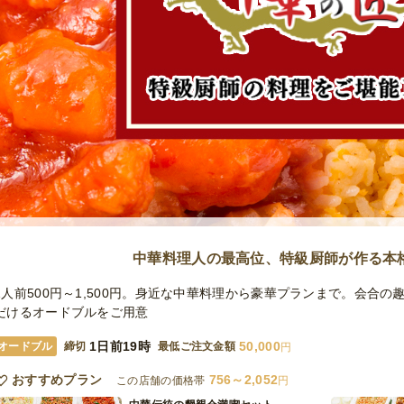
中華料理人の最高位、特級厨師が作る本
1人前500円～1,500円。身近な中華料理から豪華プランまで。会合
だけるオードブルをご用意
1日前19時
50,000
オードブル
締切
最低ご注文金額
円
おすすめプラン
756～2,052
この店舗の価格帯
円