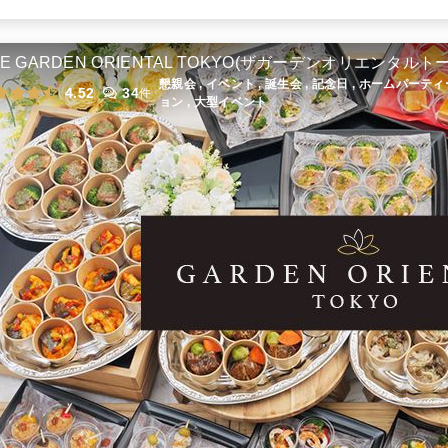
全品小分け 北京飯店のスーぺリアブ
ッフェ
HE GARDEN ORIENTAL TOKYO(ザガーデンオリエンタルト
オードブル
2,160
円
/人
懇親会 , イベント , 誕生会 , 記念日 , ホームパーテ
4.52
34
件
ョン , 大型イベント
小分け・温製容器でお届けする北京
飯店ブッフェ
オードブル
3,780
円
/人
全てのプランを見る（7件