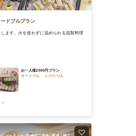
オードブルプラン
出します。火を使わずに温められる温製料理
お一人様2000円プラン
オードブル
2,000
円
/人
お一人様3000円プラン
オードブル
3,000
円
/人
お一人様4000円プラン
オードブル
4,000
円
/人
 ホームパーティー , 結婚式二次会 , 落成・竣工