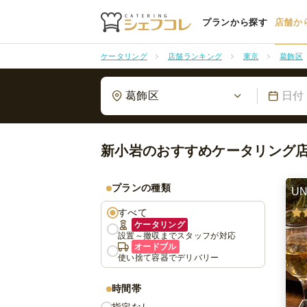
プランから探す
店舗か
ケータリング
店舗ランキング
東京
葛飾区
葛飾区
日付
新小岩のおすすめケータリング
プランの種類
UN
すべて
ケータリング
設置～撤収までスタッフが対応
オードブル
使い捨て容器でデリバリー
時間帯