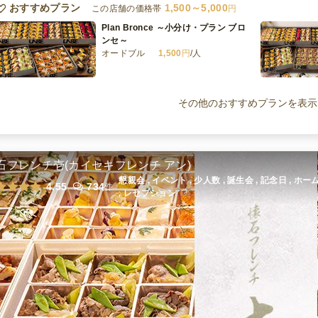
おすすめプラン
1,500～5,000
この店舗の価格帯
円
Plan Bronce ～小分け・プラン ブロ
ンセ～
オードブル
1,500
円
/人
Plan Oro～(小分け・プラン オロ)～
オードブル
2,500
円
/人
その他のおすすめプランを表示
Plan Platino～(小分け・プラン プラ
ティノ)～
石フレンチ壱(カイセキフレンチ アン)
オードブル
4,000
円
/人
懇親会 , イベント , 少人数 , 誕生会 , 記念日 , 
4.55
734
件
, レセプション
Selecto - セレクト個食プラン
オードブル
4,000
円
/人
全てのプランを見る（12