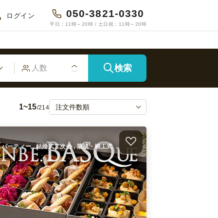
050-3821-0330
ログイン
平日：11時～20時 / 土日祝：11時～20時
検索
1~15
/214
ホームパーティー , 結婚式二次会 , 落成・竣工式