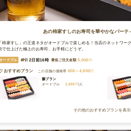
あの柿家すしのお寿司を華やかなパーテ
「柿家すし」の王道ネタがオードブルで楽しめる！当店のネットワー
術で仕上げた極上のお寿司、お手軽にどうぞ。
2日前16時
5,000
オードブル
締切
最低ご注文金額
円
おすすめプラン
600～4,000
この店舗の価格帯
円
藤プラン
オードブル
2,000
円
/人
踊プラン
オードブル
2,700
円
/人
その他のおすすめプランを表示
大人が選んだ人気盛り込みプラン