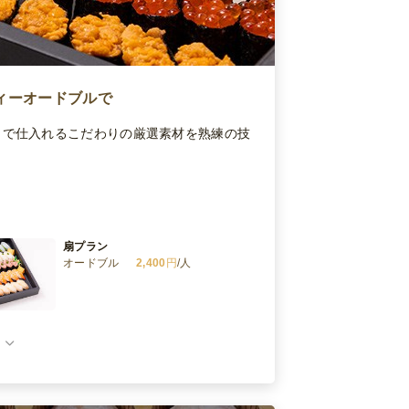
ィーオードブルで
クで仕入れるこだわりの厳選素材を熟練の技
扇プラン
オードブル
2,400
円
/人
はなやか盛り込みプラン
オードブル
2,680
円
/人
吟選(ぎんせん)プラン