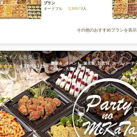
プラン
オードブル
1,500
円
/人
懐石フレンチ 小分け 葵プラン
オードブル
2,500
円
/人
その他のおすすめプランを表示
懐石フレンチ壱 小分け 特別懐石プラ
ン
ーティノミカタ
オードブル
4,500
円
/人
懇親会 , イベント , 誕生会 , 記念日 , ホームパーテ
4.27
125
件
ション , 大型イベント
≪個食≫懐石フレンチ ローストビー
フとお魚2種のメインコース
オードブル
4,000
円
/人
全てのプランを見る（13