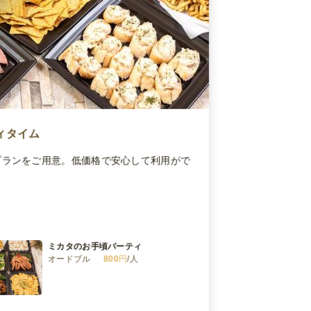
ィタイム
プランをご用意。低価格で安心して利用がで
ミカタのお手頃パーティ
オードブル
800
円
/人
ミカタのパーティスタンダード