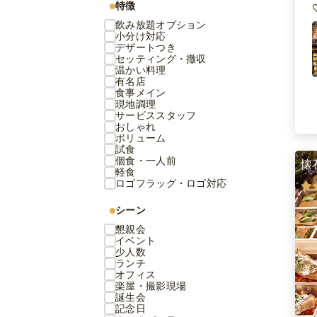
特徴
飲み放題オプション
小分け対応
デザートつき
セッティング・撤収
温かい料理
有名店
食事メイン
現地調理
サービススタッフ
おしゃれ
ボリューム
試食
個食・一人前
懐
軽食
ロゴフラッグ・ロゴ対応
シーン
懇親会
イベント
少人数
ランチ
オフィス
楽屋・撮影現場
誕生会
記念日