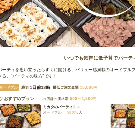
いつでも気軽に低予算でパーテ
パーティを思い立ったらすぐに開ける、バリュー感満載のオードブル
きる、”パーティの味方”です！
1日前18時
15,000
オードブル
締切
最低ご注文金額
円
おすすめプラン
500～1,500
この店舗の価格帯
円
ミカタのパーティミニ
オードブル
500
円
/人
ミカタのパーティライト