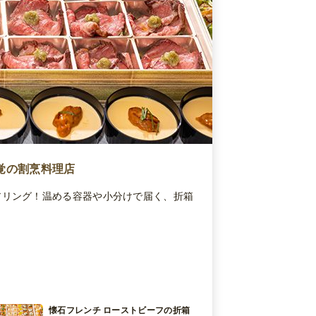
覚の割烹料理店
アリング！温める容器や小分けで届く、折箱
懐石フレンチ ローストビーフの折箱