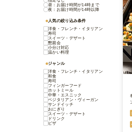
指定なし
昼：お届け時間が14時まで
夜：お届け時間が14時以降
人気の絞り込み条件
洋食・フレンチ・イタリアン
寿司
スイーツ・デザート
懇親会
小分け対応
温かい料理
ジャンル
洋食・フレンチ・イタリアン
和食
寿司
フィンガーフード
ホットミール
中華・エスニック
ベジタリアン・ヴィーガン
サンドイッチ
おにぎり
スイーツ・デザート
ドリンク
ピザ