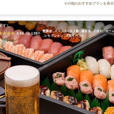
オードブル
1,000
円
/人
その他のおすすめプランを表示
ミカタの大満足ボリュームパーティ
オードブル
1,500
円
/人
家すし
懇親会 , イベント , 少人数 , 誕生会 , 記念日 , 
4.60
139
件
, レセプション , 大型イベント
全てのプランを見る（5件