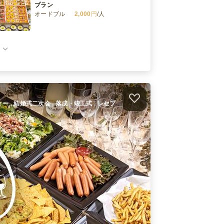
プラン
オードブル
2,000
円
/人
懐石フレンチ 小分け 雅プラン
オードブル
3,500
円
/人
≪個食≫懐石 ローストビーフと雲丹
の茶碗蒸しコース
オードブル
2,500
円
/人
ィー , 結婚式二次会 , 落成・竣工式 , レセプ
≪個食≫懐石 温製・黒毛和牛赤ワイ
ン味噌煮込みコース
オードブル
5,000
円
/人
件）