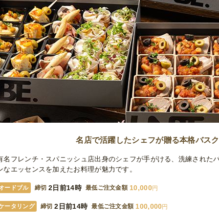
名店で活躍したシェフが贈る本格バス
有名フレンチ・スパニッシュ店出身のシェフが手がける、洗練された
ンなエッセンスを加えたお料理が魅力です。
2日前14時
10,000
オードブル
締切
最低ご注文金額
円
2日前14時
100,000
ケータリング
締切
最低ご注文金額
円