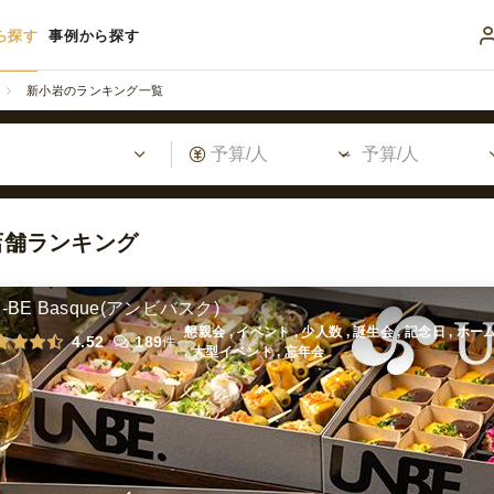
ら探す
事例から探す
新小岩のランキング一覧
店舗ランキング
-BE Basque(アンビバスク)
懇親会 , イベント , 少人数 , 誕生会 , 記念日 , 
4.52
189
件
, 大型イベント , 忘年会