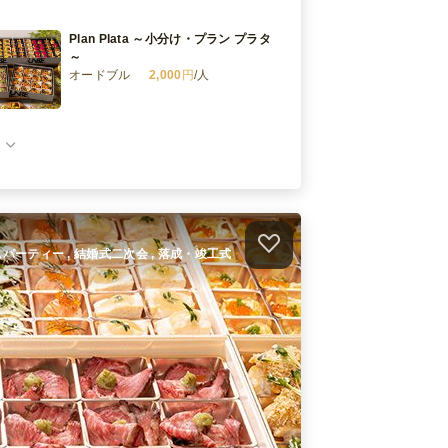
Plan Plata ～小分け・プラン プラタ
～
オードブル
2,000
円
/人
Plan Superior～(小分け・プラン ス
ペリオール)～
オードブル
3,000
円
/人
Delicia - デリーシア個食プラン
オードブル
3,000
円
/人
ホームパーティー , 結婚式二次会 , 落成・竣工式
Exquisito - エクスキシート個食プラ
ン
オードブル
5,000
円
/人
件）