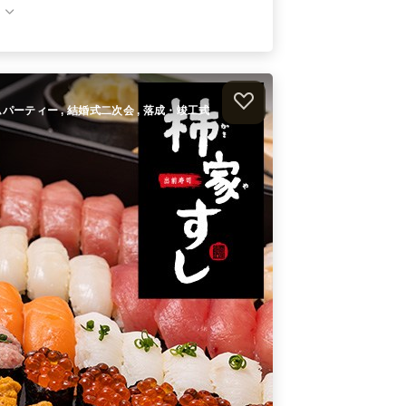
オードブル
1,200
円
/人
ホームパーティー , 結婚式二次会 , 落成・竣工式
）