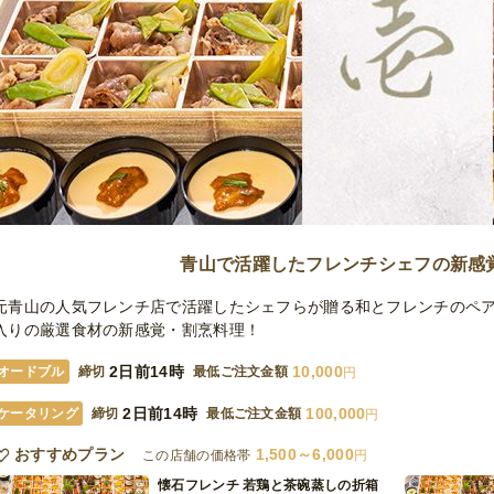
青山で活躍したフレンチシェフの新感
元青山の人気フレンチ店で活躍したシェフらが贈る和とフレンチのペ
入りの厳選食材の新感覚・割烹料理！
2日前14時
10,000
オードブル
締切
最低ご注文金額
円
2日前14時
100,000
ケータリング
締切
最低ご注文金額
円
おすすめプラン
1,500～6,000
この店舗の価格帯
円
懐石フレンチ 若鶏と茶碗蒸しの折箱